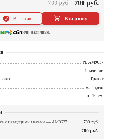
700 руб.
700 руб.
В 1 клик
В корзину
или наличные.
ии
№ AM9637
В наличии
ировки
Гранит
от 7 дней
от 10 см.
и
мка с цветущими маками — AM9637
700 руб.
700 руб.