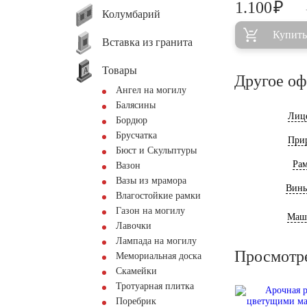
₽
1.100
Колумбарий
Купить
Вставка из гранита
Товары
Другое о
Ангел на могилу
Балясины
Лиц
Бордюр
Брусчатка
При
Бюст и Скульптуры
Ра
Вазон
Вазы из мрамора
Винь
Влагостойкие рамки
Газон на могилу
Маш
Лавочки
Лампада на могилу
Просмотр
Мемориальная доска
Скамейки
Тротуарная плитка
Поребрик