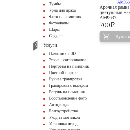
Тумбы
Арочная рамка
Урна для праха
цветущими ма
Фото на памятник
AM9637
Фотоовалы
₽
700
Шары
Сaggiati
Купить
Услуги
Памятник в 3D
Эскиз - согласование
Портреты на памятник
Цветной портрет
Ручная гравировка
Гравировка с выездом
Ретушь на памятник
Восстановление фото
Антидождь
Благоустройство
Уход за могилкой
Установка оград