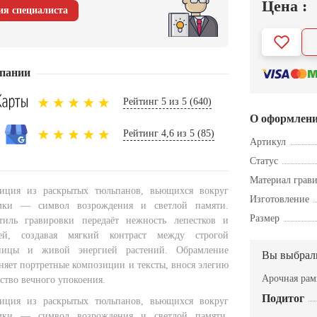
Цена :
ия специалиста
пании
Рейтинг 5 из 5 (640)
О оформлен
Рейтинг 4,6 из 5 (85)
Артикул
Статус
Материал грав
иция из раскрытых тюльпанов, вьющихся вокруг
Изготовление
амки — символ возрождения и светлой памяти.
Размер
тиль гравировки передаёт нежность лепестков и
лей, создавая мягкий контраст между строгой
аницы и живой энергией растений. Обрамление
Вы выбрал
няет портретные композиции и тексты, внося элегию
Арочная ра
ство вечного упокоения.
Подитог
иция из раскрытых тюльпанов, вьющихся вокруг
амки — символ возрождения и светлой памяти.