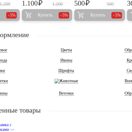
₽
₽
1.100
500
3
1.200
1.200
500
Купить
Купить
5%
5%
5%
формление
евое
Цветы
Обр
рода
Иконы
Кр
мки
Шрифты
Св
етки
Животные
Вое
ины
Веточки
Обр
енные товары