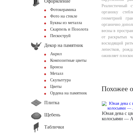
Оформление
Реалистичный с
Фотокерамика
органику стеб
Фото на стекле
геометрией гр
Буквы из металла
органично допол
Скарпель и Позолота
весны в простра
Пескоструй
от раскрытых ч
восходящий ритм
Декор на памятник
лепестков, рожд
Акрил
оживляет плоскос
Композитные цветы
Бронза
Металл
Скульптура
Цветы
Похожее 
Ордена на памятник
Плитка
Юная дева с ц
Щебень
колосьями — 
Таблички