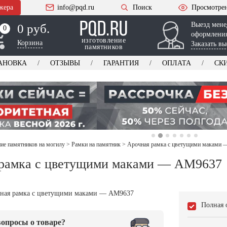
жера
info@pqd.ru
Поиск
Просмотре
Выезд мене
0 руб.
0
0
оформления
изготовление
Корзина
Заказать вы
памятников
АНОВКА
ОТЗЫВЫ
ГАРАНТИЯ
ОПЛАТА
СК
е памятников на могилу
>
Рамки на памятник
>
Арочная рамка с цветущими маками
 рамка с цветущими маками — AM9637
Полная 
опросы о товаре?