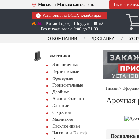
Москва и Московская область
Вызов менед
Установка на ВСЕХ кладбищах
Китай-Город - Шоурум 130 м2
Без выходных : с 9:00 до 21:00
О КОМПАНИИ
ДОСТАВКА
УСТ
Памятники
Экономичные
Вертикальные
Фрезерные
Горизонтальные
Главная
>
Оформлени
Двойные
Арочная
Арки и Колонны
Элитные
С крестом
Маленькие
Эксклюзивные
Часовни и Голгофы
Появились в