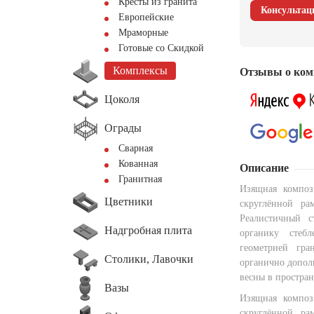
Кресты из гранита
Консультац
Европейские
Мраморные
Готовые со Скидкой
Комплексы
Отзывы о ком
Цоколя
Ограды
Сварная
Кованная
Описание
Гранитная
Изящная композ
Цветники
скруглённой р
Реалистичный с
Надгробная плита
органику стеб
геометрией гр
Столики, Лавочки
органично допол
весны в простран
Вазы
Изящная композ
скруглённой р