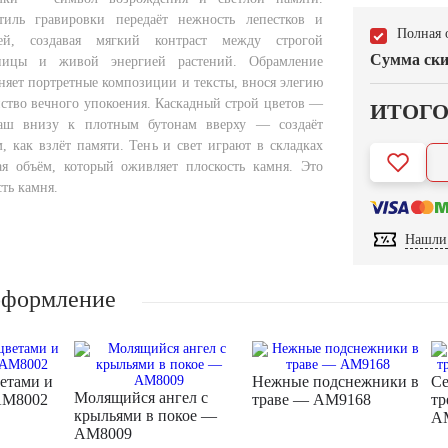
тиль гравировки передаёт нежность лепестков и
Полная 
лей, создавая мягкий контраст между строгой
Сумма ски
аницы и живой энергией растений. Обрамление
няет портретные композиции и тексты, внося элегию
нство вечного упокоения. Каскадный строй цветов —
ИТОГ
аш внизу к плотным бутонам вверху — создаёт
, как взлёт памяти. Тень и свет играют в складках
ая объём, который оживляет плоскость камня. Это
ть камня.
Нашли 
оформление
ветами и
Нежные подснежники в
Се
Молящийся ангел с
AM8002
траве — AM9168
тр
крыльями в покое —
A
AM8009