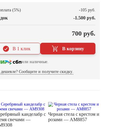
оплата (5%)
-105 руб.
док
-1.500 руб.
О
700 руб.
В 1 клик
В корзину
или наличные.
дешевле? Сообщите и получите скидку.
ребряный канделабр с
Черная стела с крестом и
емя свечами —
розами — AM8857
M9308