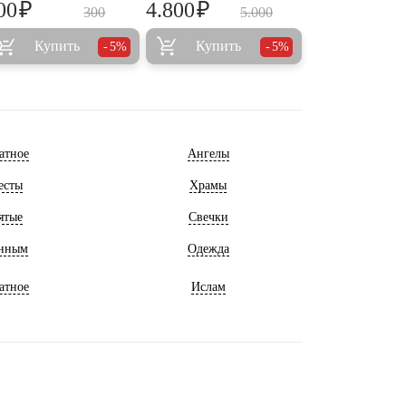
₽
₽
00
4.800
300
5.000
Купить
Купить
5%
5%
атное
Ангелы
есты
Храмы
ятые
Свечки
нным
Одежда
атное
Ислам