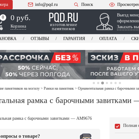
жера
info@pqd.ru
Поиск
Просмотре
Выезд мене
0 руб.
0
0
оформления
изготовление
Корзина
Заказать вы
памятников
АНОВКА
ОТЗЫВЫ
ГАРАНТИЯ
ОПЛАТА
СК
е памятников на могилу
>
Рамки на памятник
>
Орнаментальная рамка с барочными 
альная рамка с барочными завитками
Полная 
опросы о товаре?