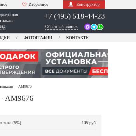
нное
Избранное
Конструктор
+7 (495) 518-44-23
джера для
 заказа
езд
Обратный звонок
ИДКИ
ФОТОГРАФИИ
КОНТАКТЫ
завитками — AM9676
 — AM9676
оплата (5%)
-105 руб.