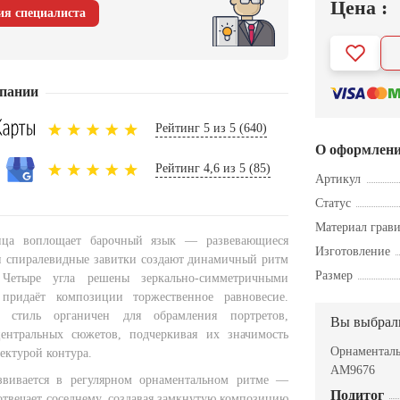
Цена :
ия специалиста
пании
Рейтинг 5 из 5 (640)
О оформлен
Рейтинг 4,6 из 5 (85)
Артикул
Статус
Материал грав
ица воплощает барочный язык — развевающиеся
Изготовление
 и спиралевидные завитки создают динамичный ритм
Размер
 Четыре угла решены зеркально-симметричными
 придаёт композиции торжественное равновесие.
й стиль органичен для обрамления портретов,
Вы выбрал
ентральных сюжетов, подчеркивая их значимость
Орнаменталь
ектурой контура.
AM9676
звивается в регулярном орнаментальном ритме —
Подитог
отвечает соседнему, создавая замкнутую композицию