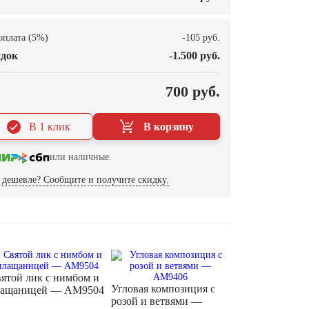
оплата (5%)
-105 руб.
док
-1.500 руб.
О
700 руб.
В 1 клик
В корзину
или наличные.
дешевле? Сообщите и получите скидку.
ятой лик с нимбом и
Угловая композиция с
лащаницей — AM9504
розой и ветвями —