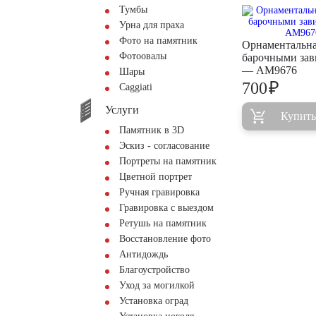
Тумбы
Урна для праха
Фото на памятник
Орнаментальна
Фотоовалы
барочными зав
— AM9676
Шары
₽
700
Сaggiati
Услуги
Купить
Памятник в 3D
Эскиз - согласование
Портреты на памятник
Цветной портрет
Ручная гравировка
Гравировка с выездом
Ретушь на памятник
Восстановление фото
Антидождь
Благоустройство
Уход за могилкой
Установка оград