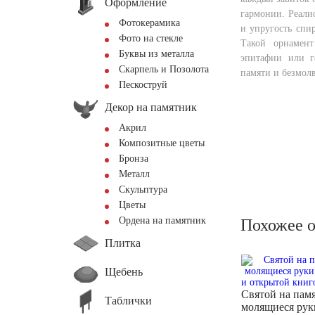
Оформление
гармонии. Реали
Фотокерамика
и упругость спир
Фото на стекле
Такой орнамент
Буквы из металла
эпитафии или 
Скарпель и Позолота
памяти и безмол
Пескоструй
Декор на памятник
Акрил
Композитные цветы
Бронза
Металл
Скульптура
Цветы
Ордена на памятник
Похожее 
Плитка
Щебень
Святой на пам
Таблички
молящиеся рук