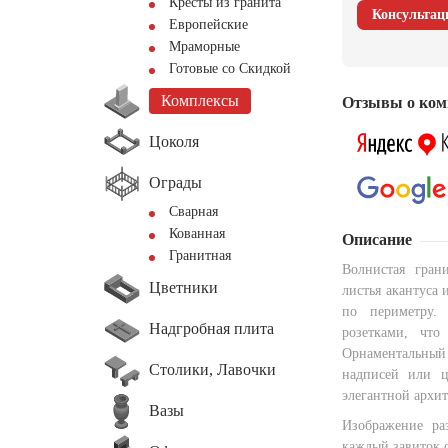
Кресты из гранита
Консультац
Европейские
Мраморные
Готовые со Скидкой
Комплексы
Отзывы о ком
Цоколя
Ограды
Сварная
Кованная
Описание
Гранитная
Волнистая гран
Цветники
листья акантуса
по периметру.
Надгробная плита
розетками, что
Орнаментальны
Столики, Лавочки
надписей или ц
элегантной архит
Вазы
Изображение ра
каждый завиток 