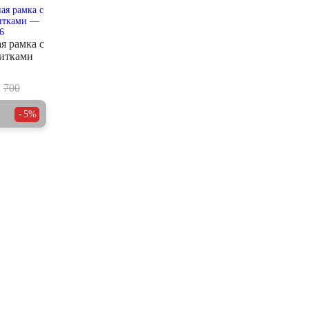
я рамка с
итками
700
5%