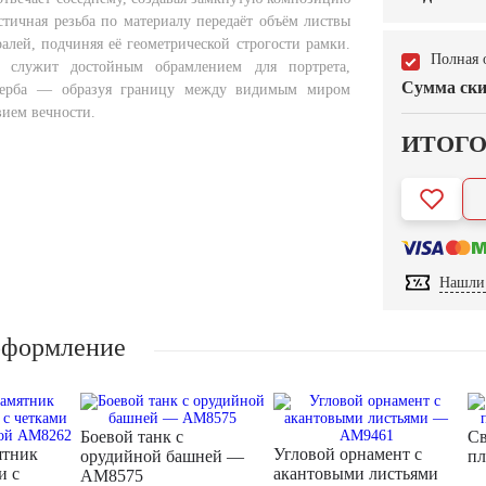
стичная резьба по материалу передаёт объём листвы
алей, подчиняя её геометрической строгости рамки.
Полная 
 служит достойным обрамлением для портрета,
Сумма ски
герба — образуя границу между видимым миром
вием вечности.
ИТОГ
Нашли 
оформление
Боевой танк с
Св
ятник
Угловой орнамент с
орудийной башней —
п
и с
акантовыми листьями
AM8575