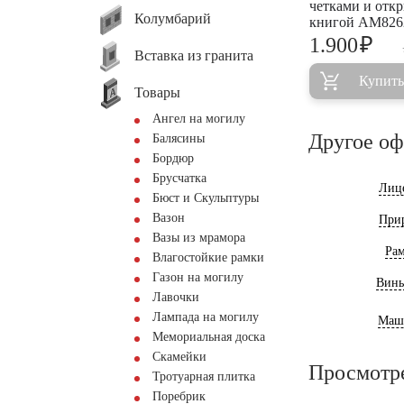
четками и отк
Колумбарий
книгой AM826
₽
1.900
Вставка из гранита
Купить
Товары
Ангел на могилу
Другое о
Балясины
Бордюр
Брусчатка
Лиц
Бюст и Скульптуры
Вазон
При
Вазы из мрамора
Ра
Влагостойкие рамки
Газон на могилу
Винь
Лавочки
Лампада на могилу
Маш
Мемориальная доска
Скамейки
Просмотр
Тротуарная плитка
Поребрик