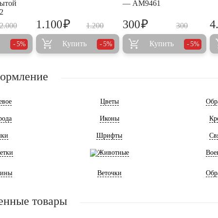
рытой
— AM9461
2
₽
₽
1.100
300
4
2.000
1.200
300
Купить
Купить
5%
5%
5%
формление
евое
Цветы
Обр
рода
Иконы
Кр
мки
Шрифты
Св
етки
Животные
Вое
ины
Веточки
Обр
енные товары