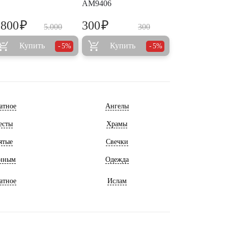
AM9406
₽
₽
.800
300
5.000
300
Купить
Купить
5%
5%
атное
Ангелы
есты
Храмы
ятые
Свечки
нным
Одежда
атное
Ислам