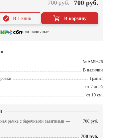
700 руб.
700 руб.
В 1 клик
В корзину
или наличные.
ии
№ AM9676
В наличии
ировки
Гранит
от 7 дней
от 10 см.
и
ная рамка с барочными завитками —
700 руб.
700 руб.