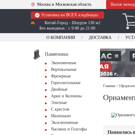
Москва и Московская область
Вызов менед
Установка на ВСЕХ кладбищах
Китай-Город - Шоурум 130 м2
Без выходных : с 9:00 до 21:00
О КОМПАНИИ
ДОСТАВКА
УСТ
Памятники
Экономичные
Вертикальные
Фрезерные
Горизонтальные
Главная
>
Оформлени
Двойные
Орнамент
Арки и Колонны
Элитные
С крестом
Маленькие
Эксклюзивные
Часовни и Голгофы
Появились в