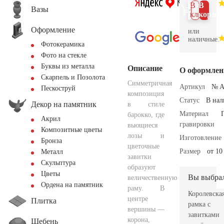
В 1
В
Вазы
клик
корзин
Оформление
или
наличные.
Фотокерамика
Фото на стекле
Буквы из металла
Описание
О оформлен
Скарпель и Позолота
Симметричная
Артикул
№ A
Пескоструй
композиция
Статус
В на
Декор на памятник
в стиле
Материал
барокко, где
Акрил
гравировки
вьющиеся
Композитные цветы
лозы и
Изготовление
Бронза
цветочные
Размер
от 10
Металл
завитки
Скульптура
образуют
Цветы
Вы выбра
величественную
Ордена на памятник
раму. В
Королевска
центре
Плитка
рамка с
вершины —
завитками
корона,
Щебень