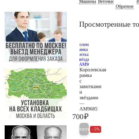
Машины
Веточки
И
Обратное
Просмотренные т
Королевская
рамка
с
завитками
и
звёздами
—
AM9685
₽
700
700
Купить
5%