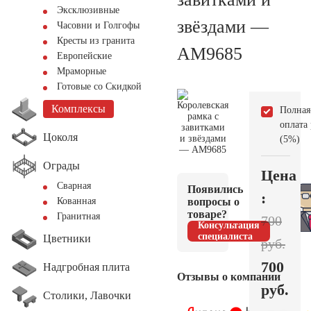
Эксклюзивные
звёздами —
Часовни и Голгофы
Кресты из гранита
AM9685
Европейские
Мраморные
Готовые со Скидкой
Комплексы
Полная
оплата
Цоколя
(5%)
Ограды
Цена
Сварная
Появились
:
вопросы о
Кованная
товаре?
Гранитная
700
Консультация
специалиста
Цветники
руб.
700
Надгробная плита
Отзывы о компании
руб.
Столики, Лавочки