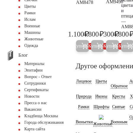
AM9490
AM8478
цвет
Цветы
и
Рамки
птиц
Ислам
—
Военные
AM88
₽
₽
₽
1.100
4.800
300
4.800
Машины
1.200
5.000
300
Животные
Купить
Купить
Купить
Купит
Одежда
5%
5%
5%
Блог
Материалы
Другое оформлени
Эпитафии
Вопрос - Ответ
Лицевое
Цветы
А
Сотрудники
Обратное
Сертификаты
Природа
Иконы
Кресты
Х
Новости
Пресса о нас
Рамки
Шрифты
Святые
С
Вакансии
Кладбища Москвы
О
Виньетки
Военным
Города обслуживания
Животные
Карта сайта