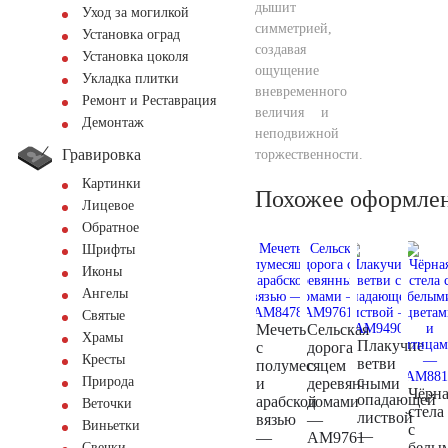
дышит
Уход за могилкой
симметрией,
Установка оград
создавая
Установка цоколя
ощущение
Укладка плитки
вневременного
Ремонт и Реставрация
величия и
Демонтаж
неподвижной
Гравировка
торжественности.
Картинки
Похожее оформле
Лицевое
Обратное
Шрифты
Иконы
Ангелы
Святые
Мечеть
Сельская
Храмы
Плакучие
с
дорога
Кресты
ветви
полумесяцем
с
с
Природа
и
деревянными
Чёрна
опадающей
арабской
домами
Веточки
стела
листвой
вязью
—
Виньетки
с
—
—
AM9761
белы
Свечки