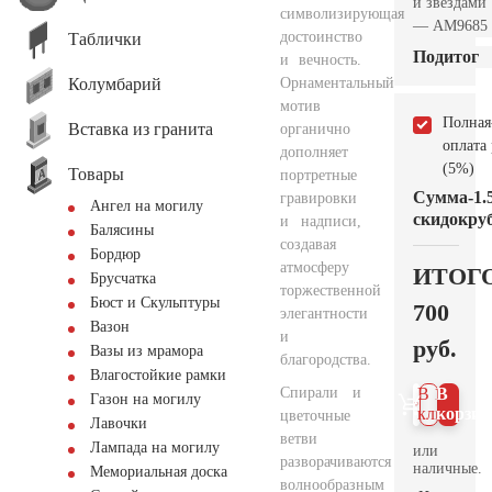
и звёздами
символизирующая
— AM9685
достоинство
Таблички
Подитог
и вечность.
Колумбарий
Орнаментальный
мотив
Полная
Вставка из гранита
органично
оплата
дополняет
(5%)
Товары
портретные
Сумма
-1.
гравировки
Ангел на могилу
скидок
руб
и надписи,
Балясины
создавая
Бордюр
атмосферу
ИТОГ
Брусчатка
торжественной
Бюст и Скульптуры
700
элегантности
Вазон
и
руб.
Вазы из мрамора
благородства.
Влагостойкие рамки
Спирали и
В 1
В
Газон на могилу
клик
корзин
цветочные
Лавочки
ветви
Лампада на могилу
или
разворачиваются
наличные.
Мемориальная доска
волнообразным