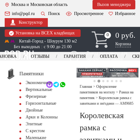
Москва и Московская область
Вызов менеджера
info@pqd.ru
Поиск
Просмотренное
Избранное
Конструктор
Установка на ВСЕХ кладбищах
0 руб.
0
0
Китай-Город - Шоурум 130 м2
Корзина
Без выходных : с 9:00 до 21:00
Выезд менеджера для
АНОВКА
ОТЗЫВЫ
ГАРАНТИЯ
ОПЛАТА
СК
оформления заказа
изготовление
Заказать выезд
памятников
+7 (495) 518-44-23
Памятники
Экономичные
Обратный звонок
Главная
>
Оформление
Вертикальные
памятников на могилу
>
Рамки на
Фрезерные
памятник
>
Королевская рамка с
Горизонтальные
завитками и звёздами — AM9685
Двойные
Королевская
Арки и Колонны
Элитные
рамка с
С крестом
завитками и
Маленькие