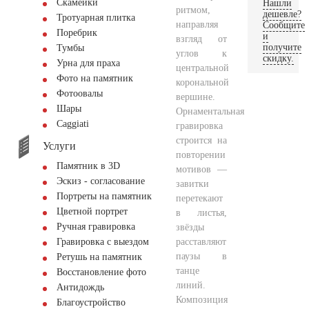
Скамейки
Нашли
ритмом,
дешевле?
Тротуарная плитка
направляя
Сообщите
Поребрик
и
взгляд от
получите
Тумбы
углов к
скидку.
Урна для праха
центральной
Фото на памятник
корональной
Фотоовалы
вершине.
Шары
Орнаментальная
Сaggiati
гравировка
строится на
Услуги
повторении
Памятник в 3D
мотивов —
Эскиз - согласование
завитки
Портреты на памятник
перетекают
Цветной портрет
в листья,
Ручная гравировка
звёзды
расставляют
Гравировка с выездом
паузы в
Ретушь на памятник
танце
Восстановление фото
линий.
Антидождь
Композиция
Благоустройство