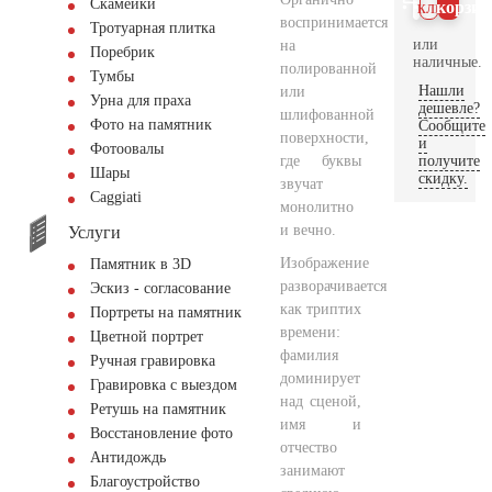
Скамейки
клик
корзин
воспринимается
Тротуарная плитка
или
на
Поребрик
наличные.
полированной
Тумбы
Нашли
или
Урна для праха
дешевле?
шлифованной
Фото на памятник
Сообщите
поверхности,
и
Фотоовалы
где буквы
получите
Шары
скидку.
звучат
Сaggiati
монолитно
и вечно.
Услуги
Изображение
Памятник в 3D
разворачивается
Эскиз - согласование
как триптих
Портреты на памятник
времени:
Цветной портрет
фамилия
Ручная гравировка
доминирует
Гравировка с выездом
над сценой,
Ретушь на памятник
имя и
Восстановление фото
отчество
Антидождь
занимают
Благоустройство