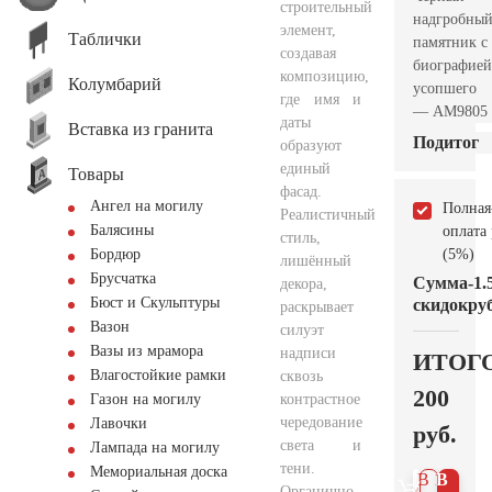
строительный
надгробны
элемент,
Таблички
памятник с
создавая
биографией
композицию,
Колумбарий
усопшего
где имя и
— AM9805
даты
Вставка из гранита
Подитог
образуют
единый
Товары
фасад.
Ангел на могилу
Полная
Реалистичный
Балясины
оплата
стиль,
(5%)
Бордюр
лишённый
Брусчатка
Сумма
-1.
декора,
Бюст и Скульптуры
скидок
руб
раскрывает
Вазон
силуэт
Вазы из мрамора
надписи
ИТОГ
Влагостойкие рамки
сквозь
200
контрастное
Газон на могилу
чередование
Лавочки
руб.
света и
Лампада на могилу
тени.
Мемориальная доска
В 1
В
Органично