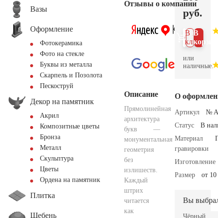
Отзывы о компании
Вазы
руб.
Оформление
В 1
В
клик
корзин
Фотокерамика
Фото на стекле
или
Буквы из металла
наличные.
Скарпель и Позолота
Пескоструй
Описание
О оформлен
Декор на памятник
Прямолинейная
Артикул
№ A
Акрил
архитектура
Статус
В на
Композитные цветы
букв —
Бронза
Материал
монументальная
Металл
гравировки
геометрия
Скульптура
без
Изготовление
Цветы
излишеств.
Размер
от 10
Ордена на памятник
Каждый
штрих
Плитка
Вы выбра
читается
как
Щебень
Чёрный