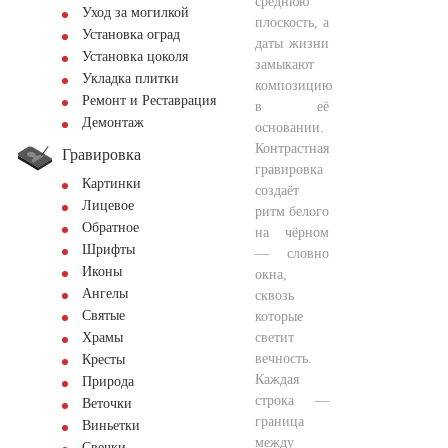
среднюю
Уход за могилкой
плоскость, а
Установка оград
даты жизни
Установка цоколя
замыкают
Укладка плитки
композицию
Ремонт и Реставрация
в её
Демонтаж
основании.
Контрастная
Гравировка
гравировка
Картинки
создаёт
Лицевое
ритм белого
Обратное
на чёрном
Шрифты
— словно
Иконы
окна,
Ангелы
сквозь
Святые
которые
светит
Храмы
вечность.
Кресты
Каждая
Природа
строка —
Веточки
граница
Виньетки
между
Свечки