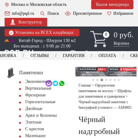
Москва и Московская область
Вызов менеджера
info@pqd.ru
Поиск
Просмотренное
Избранное
Конструктор
Установка на ВСЕХ кладбищах
0 руб.
0
0
Китай-Город - Шоурум 130 м2
Корзина
Без выходных : с 9:00 до 21:00
Выезд менеджера для
АНОВКА
ОТЗЫВЫ
ГАРАНТИЯ
ОПЛАТА
СК
оформления заказа
изготовление
Заказать выезд
памятников
+7 (495) 518-44-23
Памятники
Экономичные
Обратный звонок
Главная
>
Оформление
Вертикальные
памятников на могилу
>
Шрифты
Фрезерные
для памятников и гравировки
>
Горизонтальные
Чёрный надгробный памятник с
биографией усопшего — AM9805
Двойные
Арки и Колонны
Чёрный
Элитные
С крестом
надгробный
Маленькие