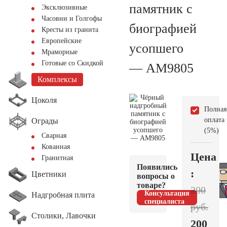
памятник с
Эксклюзивные
Часовни и Голгофы
биографией
Кресты из гранита
Европейские
усопшего
Мраморные
Готовые со Скидкой
— AM9805
Комплексы
Цоколя
Полная
оплата
Ограды
(5%)
Сварная
Кованная
Цена
Гранитная
Появились
:
Цветники
вопросы о
товаре?
200
Консультация
Надгробная плита
специалиста
руб.
Столики, Лавочки
200