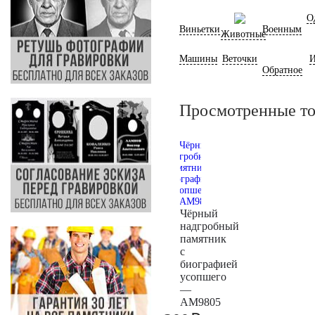
О
Виньетки
Военным
Животные
Машины
Веточки
И
Обратное
Просмотренные т
Чёрный
надгробный
памятник
с
биографией
усопшего
—
AM9805