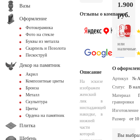
1.900
Вазы
руб.
Отзывы о компании
Оформление
В 1
В
Фотокерамика
клик
корзин
Фото на стекле
Буквы из металла
или
Скарпель и Позолота
наличные.
Пескоструй
Декор на памятник
О оформлен
Описание
Акрил
Артикул
№ A
Композитные цветы
На эскизе
Статус
В на
изображен
Бронза
женский
Металл
Материал
лик в
Скульптура
гравировки
ниспадающей
Цветы
Изготовление
накидке, в
Ордена на памятник
Размер
от 10
нижней
Плитка
части
которой
Вы выбра
Щебень