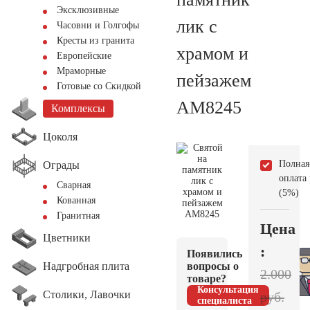
Эксклюзивные
лик с
Часовни и Голгофы
Кресты из гранита
храмом и
Европейские
Мраморные
пейзажем
Готовые со Скидкой
AM8245
Комплексы
Цоколя
Полная
Ограды
оплата
Сварная
(5%)
Кованная
Гранитная
Цена
Цветники
:
Появились
Надгробная плита
вопросы о
2.000
товаре?
Консультация
Столики, Лавочки
руб.
специалиста