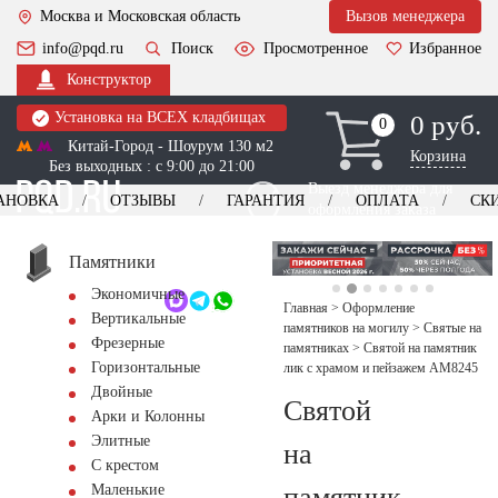
Москва и Московская область
Вызов менеджера
info@pqd.ru
Поиск
Просмотренное
Избранное
Конструктор
Установка на ВСЕХ кладбищах
0 руб.
0
0
Китай-Город - Шоурум 130 м2
Корзина
Без выходных : с 9:00 до 21:00
Выезд менеджера для
АНОВКА
ОТЗЫВЫ
ГАРАНТИЯ
ОПЛАТА
СК
оформления заказа
изготовление
Заказать выезд
памятников
+7 (495) 518-44-23
Памятники
Экономичные
Обратный звонок
Главная
>
Оформление
Вертикальные
памятников на могилу
>
Святые на
Фрезерные
памятниках
>
Святой на памятник
Горизонтальные
лик с храмом и пейзажем AM8245
Двойные
Святой
Арки и Колонны
Элитные
на
С крестом
памятник
Маленькие