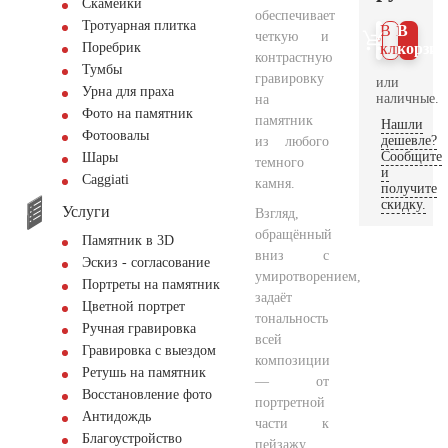
Скамейки
обеспечивает
Тротуарная плитка
В 1
В
четкую и
Поребрик
клик
корзин
контрастную
Тумбы
гравировку
или
Урна для праха
наличные.
на
Фото на памятник
памятник
Нашли
Фотоовалы
дешевле?
из любого
Сообщите
Шары
темного
и
Сaggiati
камня.
получите
скидку.
Услуги
Взгляд,
обращённый
Памятник в 3D
вниз с
Эскиз - согласование
умиротворением,
Портреты на памятник
задаёт
Цветной портрет
тональность
Ручная гравировка
всей
Гравировка с выездом
композиции
Ретушь на памятник
— от
Восстановление фото
портретной
Антидождь
части к
Благоустройство
пейзажу