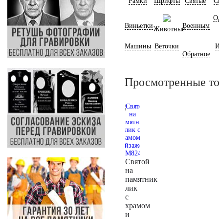
Рамки
Шрифты
Святые
С
О
Виньетки
Военным
Животные
Машины
Веточки
И
Обратное
Просмотренные т
Святой
на
памятник
лик
с
храмом
и