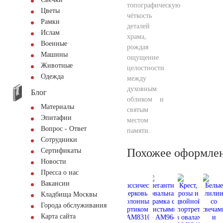
топографическую
Цветы
чёткость
Рамки
деталей
Ислам
храма,
Военные
рождая
Машины
ощущение
Животные
целостности
Одежда
между
духовным
Блог
обликом и
Материалы
святым
Эпитафии
местом
Вопрос - Ответ
памяти.
Сотрудники
Похожее оформле
Сертификаты
Новости
Пресса о нас
Вакансии
Кладбища Москвы
Города обслуживания
Карта сайта