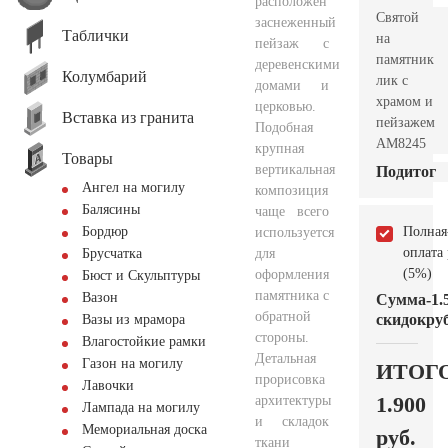
расположен
Святой
заснеженный
Таблички
на
пейзаж с
памятник
деревенскими
Колумбарий
лик с
домами и
храмом и
церковью.
Вставка из гранита
пейзажем
Подобная
AM8245
крупная
Товары
вертикальная
Подитог
Ангел на могилу
композиция
Балясины
чаще всего
Полная
Бордюр
используется
оплата
для
Брусчатка
(5%)
оформления
Бюст и Скульптуры
памятника с
Вазон
Сумма
-1.
обратной
скидок
руб
Вазы из мрамора
стороны.
Влагостойкие рамки
Детальная
Газон на могилу
ИТОГ
прорисовка
Лавочки
1.900
архитектуры
Лампада на могилу
и складок
Мемориальная доска
руб.
ткани