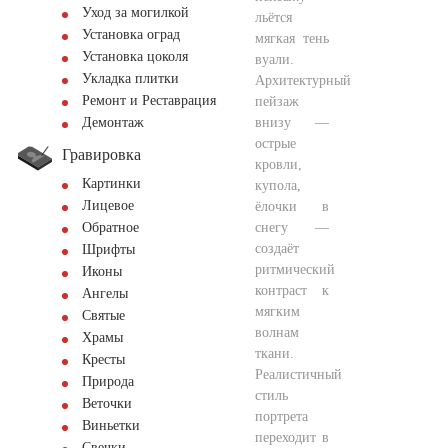
Уход за могилкой
льётся
Установка оград
мягкая тень
Установка цоколя
вуали.
Укладка плитки
Архитектурный
Ремонт и Реставрация
пейзаж
внизу —
Демонтаж
острые
Гравировка
кровли,
Картинки
купола,
Лицевое
ёлочки в
снегу —
Обратное
создаёт
Шрифты
ритмический
Иконы
контраст к
Ангелы
мягким
Святые
волнам
Храмы
ткани.
Кресты
Реалистичный
Природа
стиль
Веточки
портрета
Виньетки
переходит в
Свечки