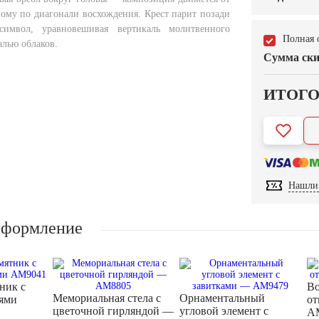
ному по диагонали восхождения. Крест парит позади
имвол, уравновешивая вертикаль молитвенного
Полная 
алью облаков.
Сумма ски
ИТОГ
Нашли 
оформление
ник с
Во
Мемориальная стела с
Орнаментальный
ьями
от
цветочной гирляндой —
угловой элемент с
A