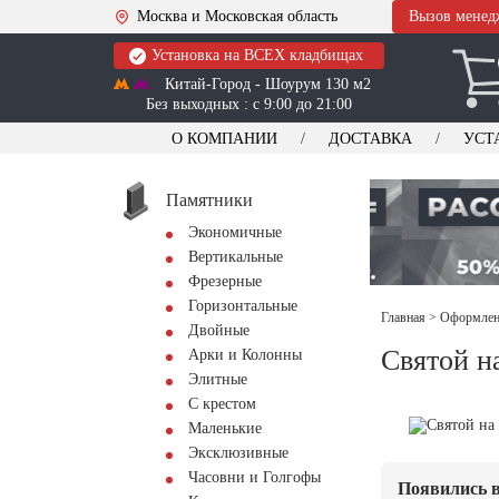
Москва и Московская область
Вызов менед
Установка на ВСЕХ кладбищах
Китай-Город - Шоурум 130 м2
Без выходных : с 9:00 до 21:00
О КОМПАНИИ
ДОСТАВКА
УСТ
Памятники
Экономичные
Вертикальные
Фрезерные
Горизонтальные
Главная
>
Оформлени
Двойные
Святой н
Арки и Колонны
Элитные
С крестом
Маленькие
Эксклюзивные
Часовни и Голгофы
Появились в