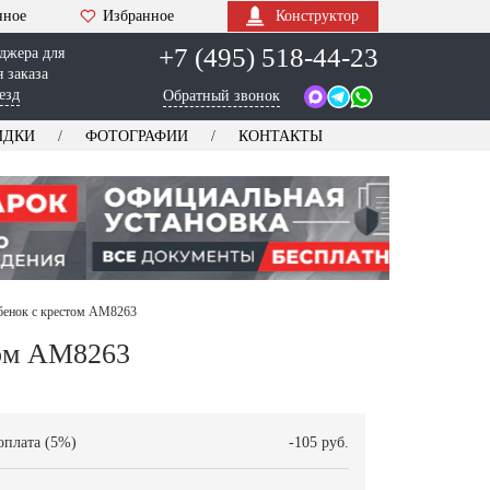
нное
Избранное
Конструктор
+7 (495) 518-44-23
джера для
 заказа
езд
Обратный звонок
ИДКИ
ФОТОГРАФИИ
КОНТАКТЫ
бенок с крестом AM8263
том AM8263
оплата (5%)
-105 руб.