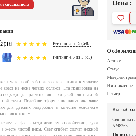
Цена :
ия специалиста
пании
Рейтинг 5 из 5 (640)
О оформлен
Рейтинг 4,6 из 5 (85)
Артикул
Статус
Материал грав
ажен маленький ребенок со сложенными в молитве
Изготовление
й крест на фоне легких облаков. Эта гравировка на
Размер
о подходит для размещения на лицевой или тыльной
льной стелы. Подобное оформление памятника чаще
тся для детских надгробий в качестве основного
Вы выбрал
лнения к тексту.
Святой на п
звернут анфас в медитативном спокойствии, руки
AM8263
 в жесте чистой веры. Свет огибает силуэт нежной
Подитог
авая ореол вокруг головы — композиция движется от