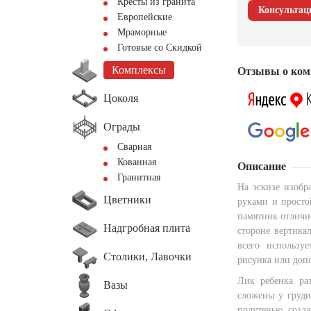
Кресты из гранита
Консультац
Европейские
Мраморные
Готовые со Скидкой
Комплексы
Отзывы о ком
Цоколя
Ограды
Сварная
Кованная
Описание
Гранитная
На эскизе изобр
Цветники
руками и просто
памятник отличн
Надгробная плита
стороне вертика
всего используе
Столики, Лавочки
рисунка или допо
Лик ребенка ра
Вазы
сложены у груди
полутенью, созд