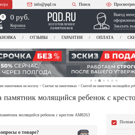
жера
info@pqd.ru
Поиск
Просмотре
Выезд мене
0 руб.
0
0
оформления
изготовление
Корзина
Заказать вы
памятников
АНОВКА
ОТЗЫВЫ
ГАРАНТИЯ
ОПЛАТА
СК
е памятников на могилу
>
Святые на памятниках
>
Святой на памятник молящийся ре
а памятник молящийся ребенок с крес
Полная 
опросы о товаре?