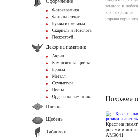
Оформление
земного к небес
Фотокерамика
как охранный с
Фото на стекле
порыва горизонт
Буквы из металла
Скарпель и Позолота
Пескоструй
Декор на памятник
Акрил
Композитные цветы
Бронза
Металл
Скульптура
Цветы
Ордена на памятник
Похожее 
Плитка
Щебень
Крест на памят
розами и лист
Таблички
AM9041