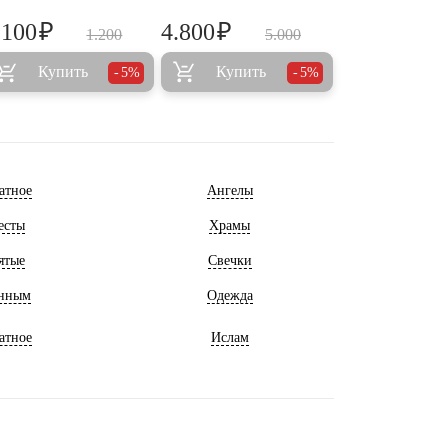
₽
₽
.100
4.800
1.200
5.000
Купить
Купить
5%
5%
атное
Ангелы
есты
Храмы
ятые
Свечки
нным
Одежда
атное
Ислам