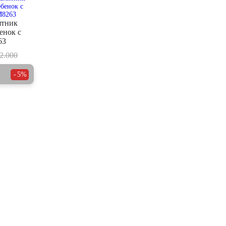
ятник
енок с
63
2.000
5%