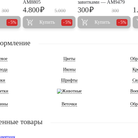
AM8805
завитками — AM9479
₽
₽
4.800
300
1
300
5.000
300
Купить
Купить
5%
5%
5%
формление
евое
Цветы
Обр
рода
Иконы
Кр
мки
Шрифты
Св
етки
Животные
Вое
ины
Веточки
Обр
енные товары