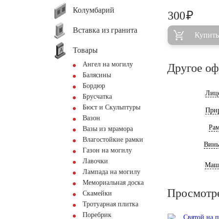
Колумбарий
₽
300
Вставка из гранита
Купить
Товары
Ангел на могилу
Другое о
Балясины
Бордюр
Лиц
Брусчатка
Бюст и Скульптуры
При
Вазон
Ра
Вазы из мрамора
Влагостойкие рамки
Винь
Газон на могилу
Лавочки
Маш
Лампада на могилу
Мемориальная доска
Просмотр
Скамейки
Тротуарная плитка
Поребрик