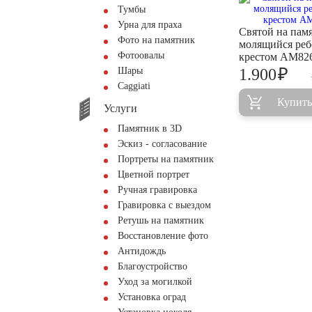
Тумбы
Урна для праха
Святой на пам
Фото на памятник
молящийся реб
Фотоовалы
крестом AM82
₽
Шары
1.900
Сaggiati
Купить
Услуги
Памятник в 3D
Эскиз - согласование
Портреты на памятник
Цветной портрет
Ручная гравировка
Гравировка с выездом
Ретушь на памятник
Восстановление фото
Антидождь
Благоустройство
Уход за могилкой
Установка оград