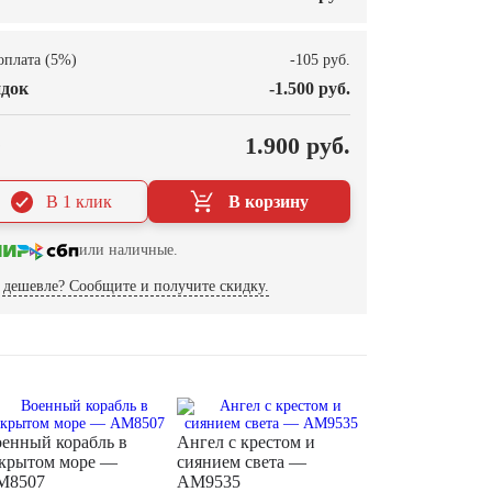
оплата (5%)
-105 руб.
док
-1.500 руб.
О
1.900 руб.
В 1 клик
В корзину
или наличные.
дешевле? Сообщите и получите скидку.
енный корабль в
Ангел с крестом и
крытом море —
сиянием света —
M8507
AM9535