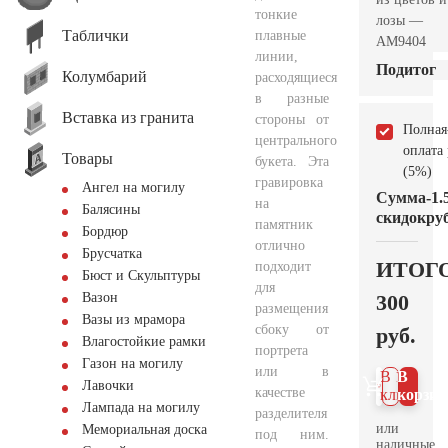
тонкие
лозы —
Таблички
плавные
AM9404
линии,
Подитог
Колумбарий
расходящиеся
в разные
Вставка из гранита
стороны от
Полная
центрального
оплата
Товары
букета. Эта
(5%)
гравировка
Ангел на могилу
Сумма
-1.
на
Балясины
скидок
руб
памятник
Бордюр
отлично
Брусчатка
ИТОГ
подходит
Бюст и Скульптуры
для
300
Вазон
размещения
Вазы из мрамора
сбоку от
руб.
Влагостойкие рамки
портрета
Газон на могилу
или в
В 1
В
Лавочки
качестве
клик
корзин
Лампада на могилу
разделителя
или
Мемориальная доска
под ним.
наличные.