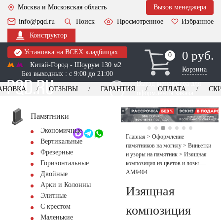
Москва и Московская область
Вызов менеджера
info@pqd.ru
Поиск
Просмотренное
Избранное
Конструктор
Установка на ВСЕХ кладбищах
0 руб.
0
0
Китай-Город - Шоурум 130 м2
Корзина
Без выходных : с 9:00 до 21:00
Выезд менеджера для
АНОВКА
ОТЗЫВЫ
ГАРАНТИЯ
ОПЛАТА
СК
оформления заказа
изготовление
Заказать выезд
памятников
+7 (495) 518-44-23
Памятники
Экономичные
Обратный звонок
Главная
>
Оформление
Вертикальные
памятников на могилу
>
Виньетки
Фрезерные
и узоры на памятник
>
Изящная
Горизонтальные
композиция из цветов и лозы —
AM9404
Двойные
Арки и Колонны
Изящная
Элитные
С крестом
композиция
Маленькие