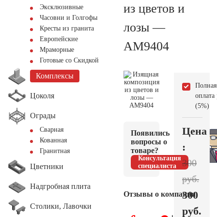
из цветов и
Эксклюзивные
Часовни и Голгофы
лозы —
Кресты из гранита
Европейские
AM9404
Мраморные
Готовые со Скидкой
Комплексы
Полная
Цоколя
оплата
(5%)
Ограды
Цена
Сварная
Появились
Кованная
вопросы о
:
товаре?
Гранитная
Консультация
300
Цветники
специалиста
руб.
Надгробная плита
300
Отзывы о компании
Столики, Лавочки
руб.