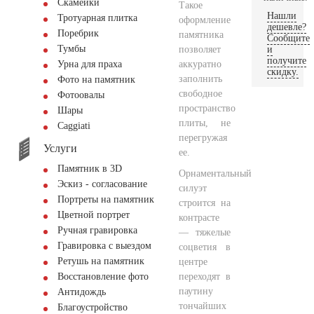
Скамейки
Такое
Нашли
Тротуарная плитка
оформление
дешевле?
Поребрик
памятника
Сообщите
Тумбы
позволяет
и
получите
аккуратно
Урна для праха
скидку.
заполнить
Фото на памятник
свободное
Фотоовалы
пространство
Шары
плиты, не
Сaggiati
перегружая
Услуги
ее.
Памятник в 3D
Орнаментальный
Эскиз - согласование
силуэт
Портреты на памятник
строится на
Цветной портрет
контрасте
Ручная гравировка
— тяжелые
Гравировка с выездом
соцветия в
Ретушь на памятник
центре
переходят в
Восстановление фото
паутину
Антидождь
тончайших
Благоустройство