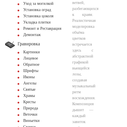
ветвей,
Уход за могилкой
разбегающихся
Установка оград
к краям.
Установка цоколя
Реалистичная
Укладка плитки
моделировка
Ремонт и Реставрация
объёма
Демонтаж
цветков
Гравировка
встречается
здесь с
Картинки
абстрактной
Лицевое
графикой
Обратное
вьющейся
Шрифты
лозы,
Иконы
создавая
Ангелы
музыкальный
Святые
ритм
Храмы
восхождения.
Кресты
Композиция
Природа
дышит —
Веточки
каждый
Виньетки
завиток
Свечки