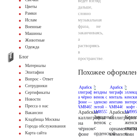
ведёт взгляд
Цветы
дальше,
Рамки
словно
музыкальная
Ислам
фраза, не
Военные
заканчиваясь,
Машины
а
Животные
растворяясь
Одежда
в
Блог
пространстве.
Материалы
Похожее оформле
Эпитафии
Вопрос - Ответ
Сотрудники
Сертификаты
Новости
Пресса о нас
Арабская
Арабская
Вакансии
Звездный
Колл
каллиграфия
каллиграфия
Кладбища Москвы
венок
женс
на
с
Города обслуживания
с
свите
чёрном
орнаментал
Карта сайта
орденской
и
фоне
элементами