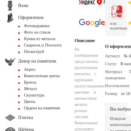
Вазы
В 1
В
клик
корзин
Оформление
или
Фотокерамика
наличные.
Фото на стекле
Буквы из металла
Описание
Скарпель и Позолота
О оформлен
На
Пескоструй
изображении
Артикул
№ A
Декор на памятник
представлена
Статус
В на
растительная
Акрил
Материал
виньетка с
Композитные цветы
гравировки
крупными
Бронза
Изготовление
распустившимися
Металл
цветами и
Размер
от 10
Скульптура
множеством
Цветы
мелких
Ордена на памятник
Вы выбра
резных
листьев.
Плитка
Изящная
Композицию
композици
Щебень
дополняют
из цветов и