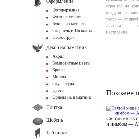
Оформление
строится на ко
Фотокерамика
воздушных зави
Фото на стекле
узора — от ярко
Буквы из металла
листьям — при
Скарпель и Позолота
настроение.
Пескоструй
Декор на памятник
Акрил
Композитные цветы
Бронза
Металл
Скульптура
Цветы
Похожее 
Ордена на памятник
Плитка
Святой князь с
Щебень
и нимбом — 
Таблички