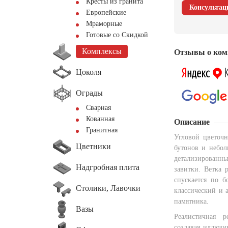
Кресты из гранита
Консультац
Европейские
Мраморные
Готовые со Скидкой
Комплексы
Отзывы о ком
Цоколя
Ограды
Сварная
Кованная
Описание
Гранитная
Угловой цветочн
Цветники
бутонов и небо
детализированн
Надгробная плита
завитки. Ветка 
спускается по б
Столики, Лавочки
классический и 
памятника.
Вазы
Реалистичная р
создавая иллюзи