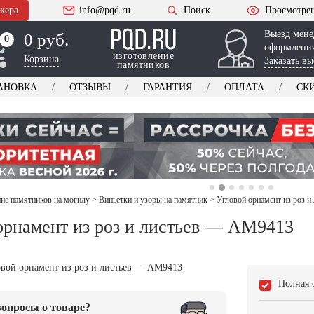
жера
info@pqd.ru
Поиск
Просмотре
Выезд мене
0 руб.
0
0
оформления
изготовление
Корзина
Заказать вы
памятников
АНОВКА
ОТЗЫВЫ
ГАРАНТИЯ
ОПЛАТА
СК
е памятников на могилу
>
Виньетки и узоры на памятник
>
Угловой орнамент из роз 
орнамент из роз и листьев — AM9413
Полная 
опросы о товаре?