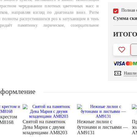
нтрастном чередовании плотных цветочных масс и
Полная 
тков, направляя взгляд по диагонали вниз. Ритм
Сумма ски
й полноты распустившихся роз к затухающим в тень
даёт памятнику лирическое, созерцательное
ИТОГ
Нашли 
оформление
 крестом
Святой на памятник
Нежные лилии с
Пр
AM8168
Дева Мария с двумя
бутонами и листьями —
зо
младенцами AM8203
AM9131
A