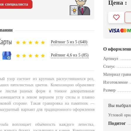
Цена :
ия специалиста
пании
Рейтинг 5 из 5 (640)
О оформлен
Рейтинг 4,6 из 5 (85)
Артикул
Статус
Материал грав
ый узор состоит из крупных распустившихся роз,
Изготовление
льших пятилистных цветов. Композицию обрамляют
Размер
ые листья разных форм и тонкие декоративные
размещается в левом верхнем углу стелы и плавно
оковой стороне. Такая гравировка на памятник —
Вы выбрал
аккуратный вариант для традиционного оформления
Угловой орн
Подитог
езьба воплощает объёмность каждого лепестка,
ю живого букета, застывшего в камне. Композиция