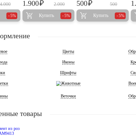
₽
₽
1.900
500
1
4.000
2.000
500
Купить
Купить
5%
5%
5%
формление
евое
Цветы
Обр
рода
Иконы
Кр
мки
Шрифты
Св
етки
Животные
Вое
ины
Веточки
Обр
енные товары