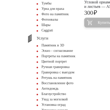
Угловой орнаме
Тумбы
и листьев — 
Урна для праха
₽
300
Фото на памятник
Фотоовалы
Купить
Шары
Сaggiati
Услуги
Памятник в 3D
Эскиз - согласование
Портреты на памятник
Цветной портрет
Ручная гравировка
Гравировка с выездом
Ретушь на памятник
Восстановление фото
Антидождь
Благоустройство
Уход за могилкой
Установка оград