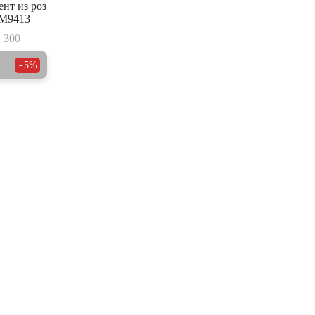
нт из роз
AM9413
300
5%