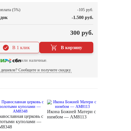
оплата (5%)
-105 руб.
док
-1.500 руб.
О
300 руб.
В 1 клик
В корзину
или наличные.
дешевле? Сообщите и получите скидку.
Икона Божией Матери с
авославная церковь с
нимбом — AM8113
лотыми куполами —
M8348