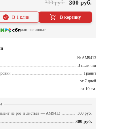
300 руб.
300 руб.
В 1 клик
В корзину
или наличные.
ии
№ AM9413
В наличии
ировки
Гранит
от 7 дней
от 10 см.
и
амент из роз и листьев — AM9413
300 руб.
300 руб.