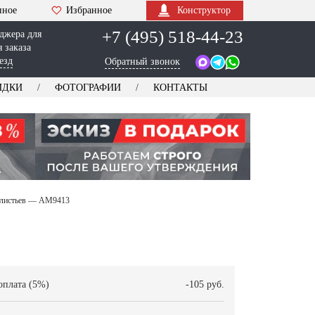
нное
Избранное
Конструктор
+7 (495) 518-44-23
джера для
 заказа
езд
Обратный звонок
ИДКИ
ФОТОГРАФИИ
КОНТАКТЫ
и листьев — AM9413
оплата (5%)
-105 руб.