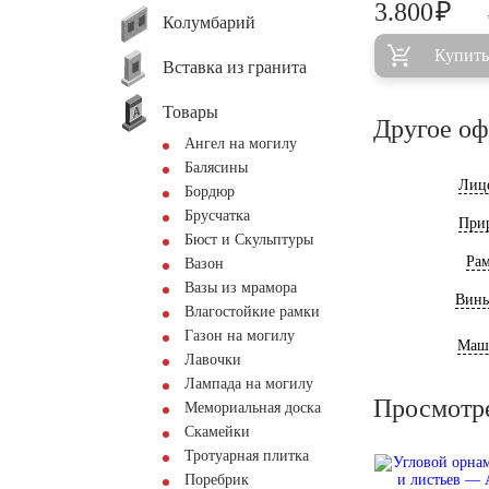
₽
3.800
Колумбарий
Купить
Вставка из гранита
Товары
Другое о
Ангел на могилу
Балясины
Лиц
Бордюр
Брусчатка
При
Бюст и Скульптуры
Ра
Вазон
Вазы из мрамора
Винь
Влагостойкие рамки
Газон на могилу
Маш
Лавочки
Лампада на могилу
Просмотр
Мемориальная доска
Скамейки
Тротуарная плитка
Поребрик