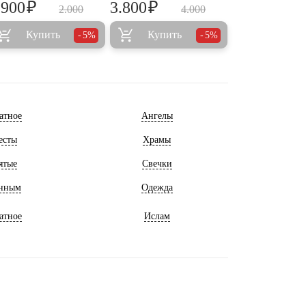
₽
₽
.900
3.800
2.000
4.000
Купить
Купить
5%
5%
атное
Ангелы
есты
Храмы
ятые
Свечки
нным
Одежда
атное
Ислам