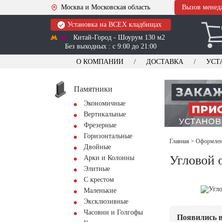
Москва и Московская область
Вызов менед
Установка на ВСЕХ кладбищах
Китай-Город - Шоурум 130 м2
Без выходных : с 9:00 до 21:00
О КОМПАНИИ
ДОСТАВКА
УСТ
Памятники
Экономичные
Вертикальные
Фрезерные
Горизонтальные
Главная
>
Оформлени
Двойные
Угловой 
Арки и Колонны
Элитные
С крестом
Маленькие
Эксклюзивные
Часовни и Голгофы
Появились в