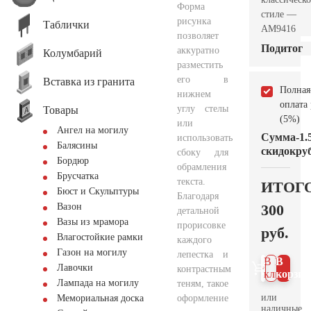
Форма
стиле —
рисунка
Таблички
AM9416
позволяет
Подитог
аккуратно
Колумбарий
разместить
его в
Вставка из гранита
Полная
нижнем
оплата
углу стелы
Товары
(5%)
или
Ангел на могилу
Сумма
-1.
использовать
Балясины
скидок
руб
сбоку для
Бордюр
обрамления
Брусчатка
текста.
ИТОГ
Бюст и Скульптуры
Благодаря
300
Вазон
детальной
Вазы из мрамора
прорисовке
руб.
Влагостойкие рамки
каждого
Газон на могилу
лепестка и
В 1
В
Лавочки
контрастным
клик
корзин
Лампада на могилу
теням, такое
или
оформление
Мемориальная доска
наличные.