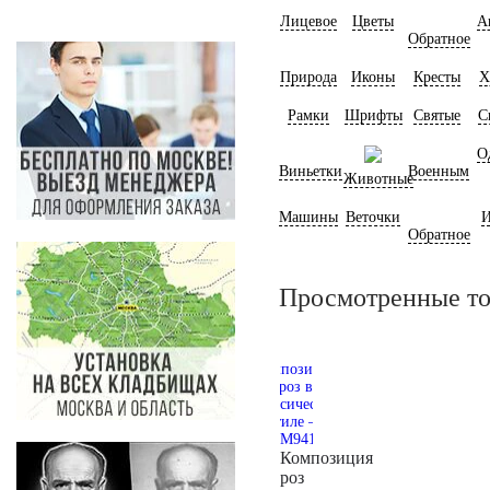
Лицевое
Цветы
А
Обратное
Природа
Иконы
Кресты
Х
Рамки
Шрифты
Святые
С
О
Виньетки
Военным
Животные
Машины
Веточки
И
Обратное
Просмотренные т
Композиция
роз