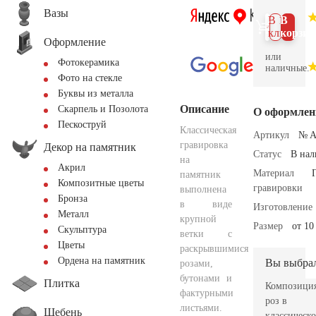
Вазы
В 1
В
клик
корзин
Оформление
или
Фотокерамика
наличные.
Фото на стекле
Буквы из металла
Описание
Скарпель и Позолота
О оформлен
Пескоструй
Классическая
Артикул
№ A
гравировка
Декор на памятник
Статус
В на
на
Акрил
Материал
памятник
Композитные цветы
гравировки
выполнена
Бронза
в виде
Изготовление
Металл
крупной
Размер
от 10
Скульптура
ветки с
Цветы
раскрывшимися
Ордена на памятник
Вы выбра
розами,
бутонами и
Плитка
Композици
фактурными
роз в
листьями.
Щебень
классическ