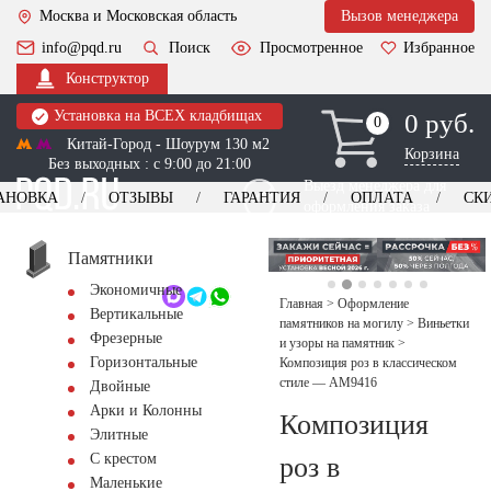
Москва и Московская область
Вызов менеджера
info@pqd.ru
Поиск
Просмотренное
Избранное
Конструктор
Установка на ВСЕХ кладбищах
0 руб.
0
0
Китай-Город - Шоурум 130 м2
Корзина
Без выходных : с 9:00 до 21:00
Выезд менеджера для
АНОВКА
ОТЗЫВЫ
ГАРАНТИЯ
ОПЛАТА
СК
оформления заказа
изготовление
Заказать выезд
памятников
+7 (495) 518-44-23
Памятники
Экономичные
Обратный звонок
Главная
>
Оформление
Вертикальные
памятников на могилу
>
Виньетки
Фрезерные
и узоры на памятник
>
Горизонтальные
Композиция роз в классическом
стиле — AM9416
Двойные
Арки и Колонны
Композиция
Элитные
С крестом
роз в
Маленькие