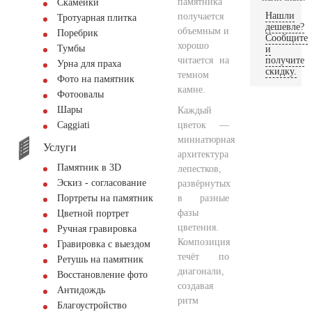
памятника
Скамейки
Нашли
получается
Тротуарная плитка
дешевле?
объемным и
Поребрик
Сообщите
хорошо
Тумбы
и
читается на
получите
Урна для праха
скидку.
темном
Фото на памятник
камне.
Фотоовалы
Шары
Каждый
цветок —
Сaggiati
миниатюрная
Услуги
архитектура
Памятник в 3D
лепестков,
Эскиз - согласование
развёрнутых
в разные
Портреты на памятник
фазы
Цветной портрет
цветения.
Ручная гравировка
Композиция
Гравировка с выездом
течёт по
Ретушь на памятник
диагонали,
Восстановление фото
создавая
Антидождь
ритм
Благоустройство