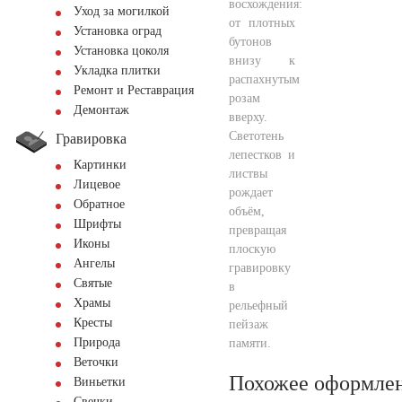
восхождения:
Уход за могилкой
от плотных
Установка оград
бутонов
Установка цоколя
внизу к
Укладка плитки
распахнутым
Ремонт и Реставрация
розам
Демонтаж
вверху.
Светотень
Гравировка
лепестков и
Картинки
листвы
Лицевое
рождает
Обратное
объём,
Шрифты
превращая
Иконы
плоскую
Ангелы
гравировку
Святые
в
Храмы
рельефный
Кресты
пейзаж
Природа
памяти.
Веточки
Похожее оформле
Виньетки
Свечки