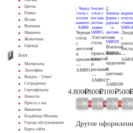
Цветы
Рамки
Ислам
Военные
Черная
Ланд
Машины
Элегантная
стела
с
Животные
стела
с
изог
Одежда
Военная
с
ангелом
листь
форма
православным
и
—
Блог
с
крестом
орнаментом
AM91
орденами
и
Материалы
—
и
лилиями
AM8911
Эпитафии
цветами
—
Вопрос - Ответ
—
AM8812
Сотрудники
AM8509
₽
₽
₽
Сертификаты
4.800
4.800
1.100
500
1
5.000
5.000
1.200
Новости
Пресса о нас
Купить
Купить
Купить
Купит
5%
5%
5%
Вакансии
Кладбища Москвы
Другое оформлени
Города обслуживания
Карта сайта