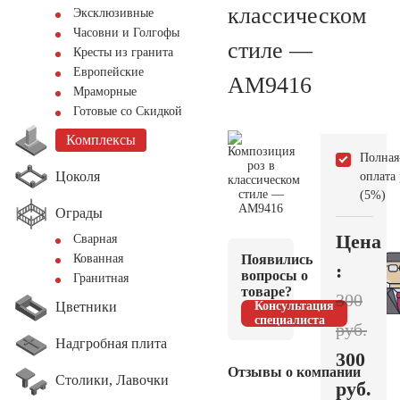
классическом
Эксклюзивные
Часовни и Голгофы
стиле —
Кресты из гранита
Европейские
AM9416
Мраморные
Готовые со Скидкой
Комплексы
Полная
Цоколя
оплата
(5%)
Ограды
Цена
Сварная
Появились
Кованная
:
вопросы о
Гранитная
товаре?
300
Цветники
Консультация
специалиста
руб.
Надгробная плита
300
Отзывы о компании
Столики, Лавочки
руб.