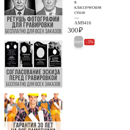
в
классическом
стиле
—
AM9416
₽
300
300
Купить
5%