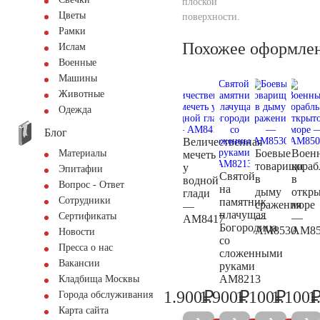
плоской
Цветы
поверхности.
Рамки
Похожее оформле
Ислам
Военные
Машины
Животные
Одежда
Блог
Величественная
Боевые
Воен
Материалы
мечеть
товарищи
кораб
у
Эпитафии
Святой
в
в
водной
Вопрос - Ответ
на
дыму
откр
глади
Сотрудники
памятник
сражения
море
—
плачущая
Сертификаты
—
—
AM8417
Богородица
AM8530
AM85
Новости
со
Пресса о нас
сложенными
Вакансии
руками
AM8213
Кладбища Москвы
₽
₽
₽
1.900
1.900
1.100
1.100
1
Города обслуживания
2.000
2.000
1.200
Карта сайта