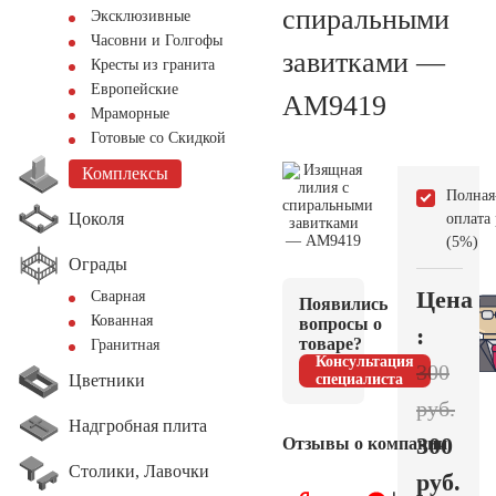
спиральными
Эксклюзивные
Часовни и Голгофы
завитками —
Кресты из гранита
Европейские
AM9419
Мраморные
Готовые со Скидкой
Комплексы
Полная
Цоколя
оплата
(5%)
Ограды
Цена
Сварная
Появились
Кованная
вопросы о
:
товаре?
Гранитная
Консультация
300
Цветники
специалиста
руб.
Надгробная плита
300
Отзывы о компании
Столики, Лавочки
руб.