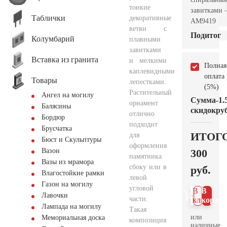
тонкие
завитками
Таблички
декоративные
AM9419
ветви с
Подитог
Колумбарий
плавными
завитками
Вставка из гранита
и мелкими
Полная
каплевидными
оплата
Товары
лепестками.
(5%)
Растительный
Ангел на могилу
Сумма
-1.
орнамент
Балясины
скидок
руб
отлично
Бордюр
подходит
Брусчатка
ИТОГ
для
Бюст и Скульптуры
оформления
300
Вазон
памятника
Вазы из мрамора
сбоку или в
руб.
Влагостойкие рамки
левой
Газон на могилу
угловой
В 1
В
Лавочки
части.
клик
корзин
Лампада на могилу
Такая
или
Мемориальная доска
композиция
наличные.