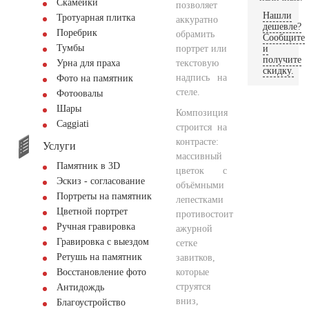
Скамейки
позволяет
Нашли
Тротуарная плитка
аккуратно
дешевле?
Поребрик
обрамить
Сообщите
Тумбы
портрет или
и
получите
текстовую
Урна для праха
скидку.
надпись на
Фото на памятник
стеле.
Фотоовалы
Шары
Композиция
Сaggiati
строится на
контрасте:
Услуги
массивный
Памятник в 3D
цветок с
Эскиз - согласование
объёмными
Портреты на памятник
лепестками
Цветной портрет
противостоит
Ручная гравировка
ажурной
Гравировка с выездом
сетке
Ретушь на памятник
завитков,
которые
Восстановление фото
струятся
Антидождь
вниз,
Благоустройство