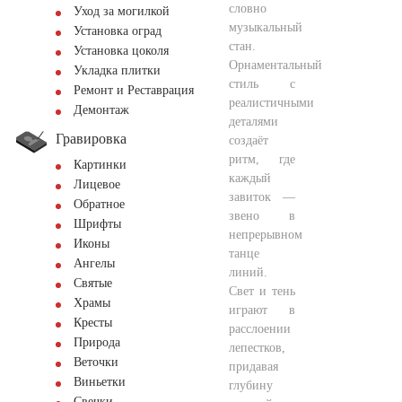
словно
Уход за могилкой
музыкальный
Установка оград
стан.
Установка цоколя
Орнаментальный
Укладка плитки
стиль с
Ремонт и Реставрация
реалистичными
Демонтаж
деталями
Гравировка
создаёт
ритм, где
Картинки
каждый
Лицевое
завиток —
Обратное
звено в
Шрифты
непрерывном
Иконы
танце
Ангелы
линий.
Святые
Свет и тень
Храмы
играют в
Кресты
расслоении
Природа
лепестков,
Веточки
придавая
Виньетки
глубину
Свечки