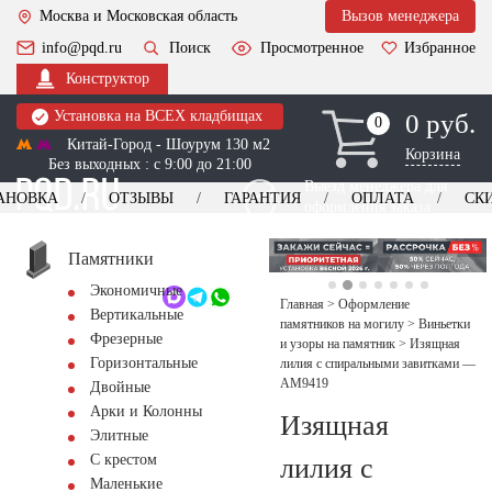
Москва и Московская область
Вызов менеджера
info@pqd.ru
Поиск
Просмотренное
Избранное
Конструктор
Установка на ВСЕХ кладбищах
0 руб.
0
0
Китай-Город - Шоурум 130 м2
Корзина
Без выходных : с 9:00 до 21:00
Выезд менеджера для
АНОВКА
ОТЗЫВЫ
ГАРАНТИЯ
ОПЛАТА
СК
оформления заказа
изготовление
Заказать выезд
памятников
+7 (495) 518-44-23
Памятники
Экономичные
Обратный звонок
Главная
>
Оформление
Вертикальные
памятников на могилу
>
Виньетки
Фрезерные
и узоры на памятник
>
Изящная
Горизонтальные
лилия с спиральными завитками —
AM9419
Двойные
Арки и Колонны
Изящная
Элитные
С крестом
лилия с
Маленькие