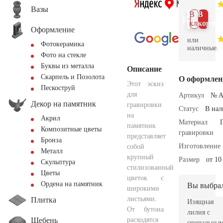
Вазы
В 1
В
клик
корзин
Оформление
или
Фотокерамика
наличные.
Фото на стекле
Буквы из металла
Описание
Скарпель и Позолота
О оформлен
Этот эскиз
Пескоструй
для
Артикул
№ A
Декор на памятник
гравировки
Статус
В на
на
Акрил
Материал
памятник
Композитные цветы
гравировки
представляет
Бронза
Изготовление
собой
Металл
крупный
Размер
от 10
Скульптура
стилизованный
Цветы
цветок с
Ордена на памятник
Вы выбра
широкими
листьями.
Плитка
Изящная
От бутона
лилия с
Щебень
расходятся
спиральны