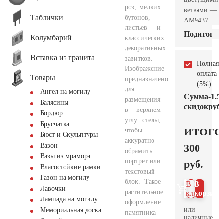
роз, мелких
ветвями —
Таблички
бутонов,
AM9437
листьев и
Подитог
Колумбарий
классических
декоративных
Вставка из гранита
завитков.
Полная
Изображение
оплата
Товары
предназначено
(5%)
для
Ангел на могилу
Сумма
-1.
размещения
Балясины
скидок
руб
в верхнем
Бордюр
углу стелы,
Брусчатка
ИТОГ
чтобы
Бюст и Скульптуры
аккуратно
300
Вазон
обрамить
Вазы из мрамора
портрет или
руб.
Влагостойкие рамки
текстовый
Газон на могилу
блок. Такое
В 1
В
Лавочки
растительное
клик
корзин
Лампада на могилу
оформление
или
Мемориальная доска
памятника
наличные.