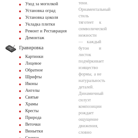
тени.
Уход за могилкой
Орнаментальный
Установка оград
стиль
Установка цоколя
тяготеет к
Укладка плитки
символической
Ремонт и Реставрация
нежности
Демонтаж
— каждый
Гравировка
бутон и
листок
Картинки
подчёркивает
Лицевое
изящество
Обратное
формы, а не
Шрифты
натуральность
Иконы
деталей.
Ангелы
Динамичный
Святые
силуэт
Храмы
композиции
Кресты
рождает
Природа
ощущение
Веточки
движения,
Виньетки
словно
Свечки