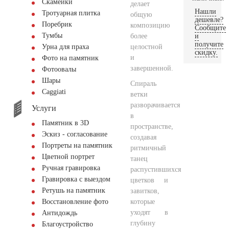
Скамейки
делает
Нашли
Тротуарная плитка
общую
дешевле?
Поребрик
композицию
Сообщите
Тумбы
более
и
получите
целостной
Урна для праха
скидку.
и
Фото на памятник
завершенной.
Фотоовалы
Шары
Спираль
Сaggiati
ветки
разворачивается
Услуги
в
Памятник в 3D
пространстве,
Эскиз - согласование
создавая
Портреты на памятник
ритмичный
Цветной портрет
танец
Ручная гравировка
распустившихся
Гравировка с выездом
цветков и
Ретушь на памятник
завитков,
которые
Восстановление фото
уходят в
Антидождь
глубину
Благоустройство