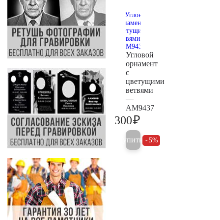
Угловой
орнамент
с
цветущими
ветвями
—
AM9437
₽
300
300
Купить
5%