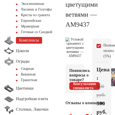
цветущими
Эксклюзивные
Часовни и Голгофы
ветвями —
Кресты из гранита
Европейские
AM9437
Мраморные
Готовые со Скидкой
Комплексы
Полная
Цоколя
оплата
(5%)
Ограды
Цена
Сварная
Появились
Кованная
вопросы о
:
товаре?
Гранитная
Консультация
300
Цветники
специалиста
руб.
Надгробная плита
300
Отзывы о компании
Столики, Лавочки
руб.