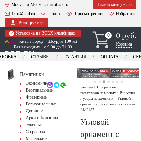
Москва и Московская область
Вызов менеджера
info@pqd.ru
Поиск
Просмотренное
Избранное
Конструктор
Установка на ВСЕХ кладбищах
0 руб.
0
0
Китай-Город - Шоурум 130 м2
Корзина
Без выходных : с 9:00 до 21:00
Выезд менеджера для
АНОВКА
ОТЗЫВЫ
ГАРАНТИЯ
ОПЛАТА
СК
оформления заказа
изготовление
Заказать выезд
памятников
+7 (495) 518-44-23
Памятники
Экономичные
Обратный звонок
Главная
>
Оформление
Вертикальные
памятников на могилу
>
Виньетки
Фрезерные
и узоры на памятник
>
Угловой
Горизонтальные
орнамент с цветущими ветвями —
AM9437
Двойные
Арки и Колонны
Угловой
Элитные
С крестом
орнамент с
Маленькие