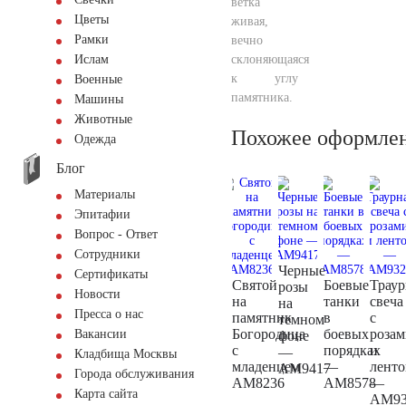
ветка
Цветы
живая,
Рамки
вечно
склоняющаяся
Ислам
к углу
Военные
памятника.
Машины
Животные
Похожее оформле
Одежда
Блог
Материалы
Эпитафии
Вопрос - Ответ
Сотрудники
Черные
Сертификаты
Святой
Боевые
Траур
розы
Новости
на
танки
свеча
на
Пресса о нас
памятник
в
с
темном
Богородица
боевых
розам
Вакансии
фоне
с
порядках
и
—
Кладбища Москвы
младенцем
—
ленто
AM9417
Города обслуживания
AM8236
AM8578
—
Карта сайта
AM93