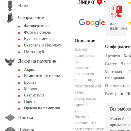
Вазы
В 1
В
клик
корзин
Оформление
или
Фотокерамика
наличные.
Фото на стекле
Буквы из металла
Описание
Скарпель и Позолота
О оформлен
Данная
Пескоструй
гравировка
Артикул
№ A
Декор на памятник
на
Статус
В на
памятник
Акрил
Материал
выполнена
Композитные цветы
гравировки
в виде
Бронза
Изготовление
переплетенной
Металл
ветки,
Размер
от 10
Скульптура
образующей
Цветы
прямой
Ордена на памятник
Вы выбра
угол.
Рисунок
Плитка
Угловой
состоит из
орнамент с
Щебень
распустившихся
цветущими