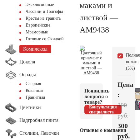
маками и
Эксклюзивные
Часовни и Голгофы
листвой —
Кресты из гранита
Европейские
AM9438
Мраморные
Готовые со Скидкой
Комплексы
Полная
Цоколя
оплата
(5%)
Ограды
Цена
Сварная
Появились
Кованная
:
вопросы о
Гранитная
товаре?
300
Цветники
Консультация
специалиста
руб.
Надгробная плита
300
Отзывы о компании
Столики, Лавочки
руб.