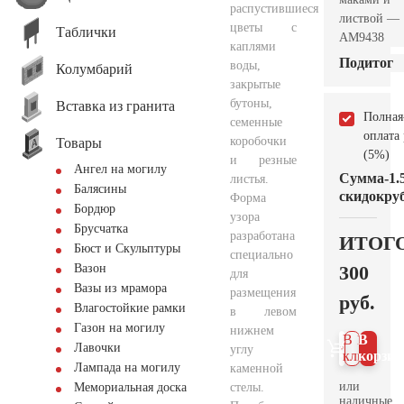
распустившиеся
листвой —
цветы с
Таблички
AM9438
каплями
Подитог
воды,
Колумбарий
закрытые
бутоны,
Вставка из гранита
Полная
семенные
оплата
коробочки
Товары
(5%)
и резные
Ангел на могилу
Сумма
-1.
листья.
Балясины
скидок
руб
Форма
Бордюр
узора
Брусчатка
разработана
ИТОГ
Бюст и Скульптуры
специально
300
Вазон
для
Вазы из мрамора
размещения
руб.
Влагостойкие рамки
в левом
Газон на могилу
нижнем
В 1
В
Лавочки
углу
клик
корзин
Лампада на могилу
каменной
или
стелы.
Мемориальная доска
наличные.