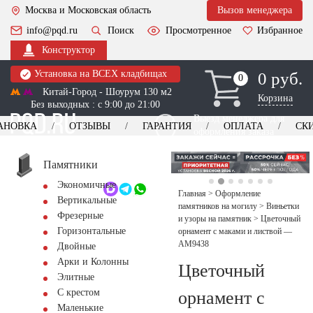
Москва и Московская область
Вызов менеджера
info@pqd.ru
Поиск
Просмотренное
Избранное
Конструктор
Установка на ВСЕХ кладбищах
0 руб.
0
0
Китай-Город - Шоурум 130 м2
Корзина
Без выходных : с 9:00 до 21:00
Выезд менеджера для
АНОВКА
ОТЗЫВЫ
ГАРАНТИЯ
ОПЛАТА
СК
оформления заказа
изготовление
Заказать выезд
памятников
+7 (495) 518-44-23
Памятники
Экономичные
Обратный звонок
Главная
>
Оформление
Вертикальные
памятников на могилу
>
Виньетки
Фрезерные
и узоры на памятник
>
Цветочный
Горизонтальные
орнамент с маками и листвой —
AM9438
Двойные
Арки и Колонны
Цветочный
Элитные
С крестом
орнамент с
Маленькие