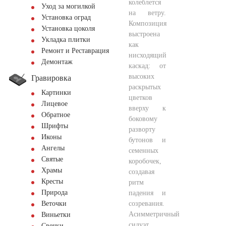
колеблется
Уход за могилкой
на ветру.
Установка оград
Композиция
Установка цоколя
выстроена
Укладка плитки
как
Ремонт и Реставрация
нисходящий
Демонтаж
каскад: от
высоких
Гравировка
раскрытых
Картинки
цветков
Лицевое
вверху к
Обратное
боковому
Шрифты
разворту
Иконы
бутонов и
Ангелы
семенных
Святые
коробочек,
Храмы
создавая
Кресты
ритм
Природа
падения и
созревания.
Веточки
Асимметричный
Виньетки
силуэт
Свечки