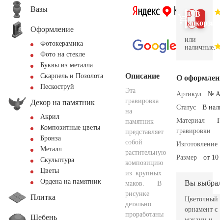
Вазы
В 1
В
клик
корзин
Оформление
или
Фотокерамика
наличные.
Фото на стекле
Буквы из металла
Описание
Скарпель и Позолота
О оформлен
Пескоструй
Эта
Артикул
№ A
гравировка
Декор на памятник
Статус
В на
на
Акрил
Материал
памятник
Композитные цветы
гравировки
представляет
Бронза
собой
Изготовление
Металл
растительную
Размер
от 10
Скульптура
композицию
Цветы
из крупных
Ордена на памятник
Вы выбра
маков. В
рисунке
Плитка
Цветочный
детально
орнамент с
проработаны
Щебень
маками и