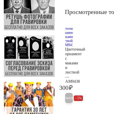
Просмотренные т
Цветочный
орнамент
с
маками
и
листвой
—
AM9438
₽
300
300
Купить
5%