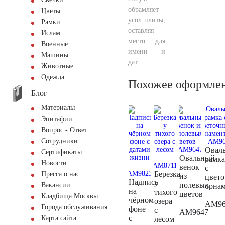
обрамляет
Цветы
угол плиты,
Рамки
оставляя
Ислам
место для
Военные
имени и
Машины
дат.
Животные
Одежда
Похожее оформле
Блог
Материалы
Эпитафии
Вопрос - Ответ
Сотрудники
Овал
Сертификаты
Овальный
рамка
Новости
венок
с
Березка
Пресса о нас
из
цвет
Надпись
у
полевых
Вакансии
орна
на
тихого
цветов
—
Кладбища Москвы
чёрном
озера
—
AM96
Города обслуживания
фоне
с
AM9647
с
Карта сайта
лесом