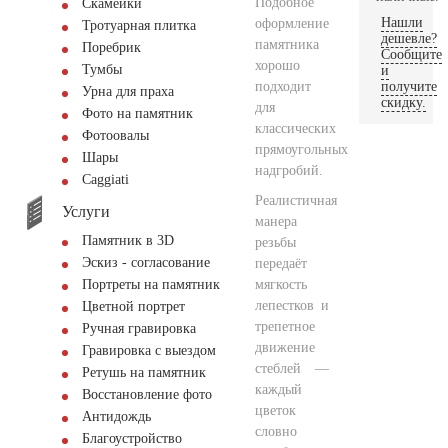
Подобное
Скамейки
Нашли
оформление
Тротуарная плитка
дешевле?
памятника
Поребрик
Сообщите
хорошо
Тумбы
и
подходит
получите
Урна для праха
скидку.
для
Фото на памятник
классических
Фотоовалы
прямоугольных
Шары
надгробий.
Сaggiati
Реалистичная
Услуги
манера
Памятник в 3D
резьбы
Эскиз - согласование
передаёт
мягкость
Портреты на памятник
лепестков и
Цветной портрет
трепетное
Ручная гравировка
движение
Гравировка с выездом
стеблей —
Ретушь на памятник
каждый
Восстановление фото
цветок
Антидождь
словно
Благоустройство