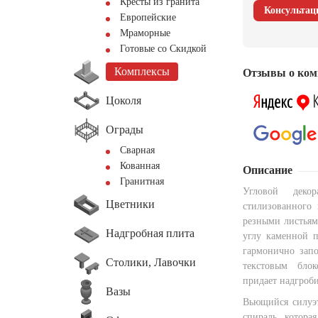
Кресты из гранита
Консультац
Европейские
Мраморные
Готовые со Скидкой
Комплексы
Отзывы о ком
Цоколя
Ограды
Сварная
Кованная
Описание
Гранитная
Угловой деко
Цветники
стилизованного 
резными листьям
Надгробная плита
углу каменной п
гармонично запо
Столики, Лавочки
текстовым блок
придает надгроб
Вазы
Вьющийся силуэт
спираль, котора