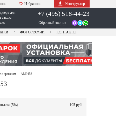
нное
Избранное
Конструктор
+7 (495) 518-44-23
джера для
 заказа
езд
Обратный звонок
ИДКИ
ФОТОГРАФИИ
КОНТАКТЫ
т с драконом — AM9453
453
оплата (5%)
-105 руб.