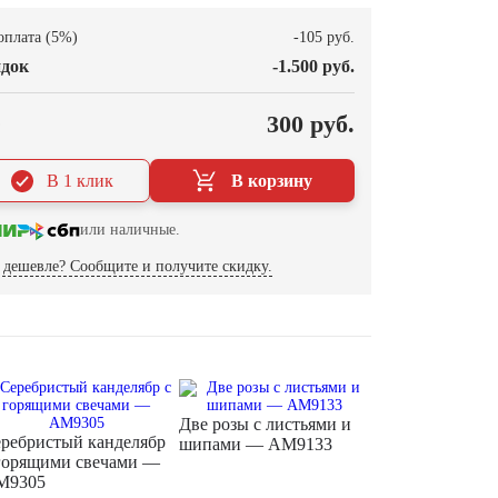
оплата (5%)
-105 руб.
док
-1.500 руб.
О
300 руб.
В 1 клик
В корзину
или наличные.
дешевле? Сообщите и получите скидку.
Две розы с листьями и
ребристый канделябр
шипами — AM9133
горящими свечами —
M9305