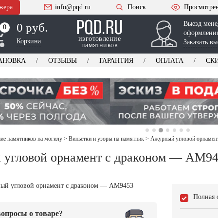
жера
info@pqd.ru
Поиск
Просмотре
Выезд мене
0 руб.
0
0
оформления
изготовление
Корзина
Заказать вы
памятников
АНОВКА
ОТЗЫВЫ
ГАРАНТИЯ
ОПЛАТА
СК
е памятников на могилу
>
Виньетки и узоры на памятник
>
Ажурный угловой орнамен
угловой орнамент с драконом — AM9
Полная 
опросы о товаре?