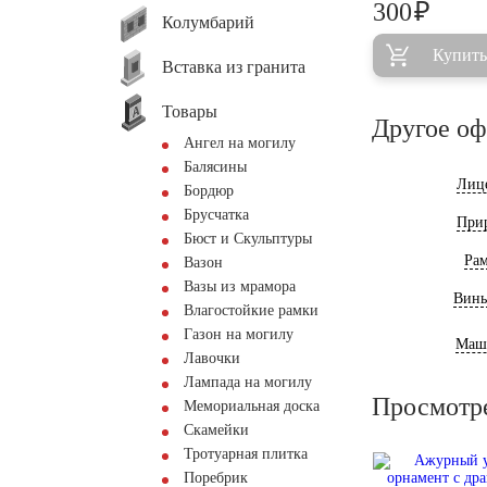
₽
300
Колумбарий
Купить
Вставка из гранита
Товары
Другое о
Ангел на могилу
Балясины
Лиц
Бордюр
Брусчатка
При
Бюст и Скульптуры
Ра
Вазон
Вазы из мрамора
Винь
Влагостойкие рамки
Газон на могилу
Маш
Лавочки
Лампада на могилу
Просмотр
Мемориальная доска
Скамейки
Тротуарная плитка
Поребрик