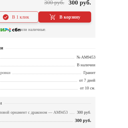
300 руб.
300 руб.
В 1 клик
В корзину
или наличные.
ии
№ AM9453
В наличии
ировки
Гранит
от 7 дней
от 10 см.
и
ловой орнамент с драконом — AM9453
300 руб.
300 руб.