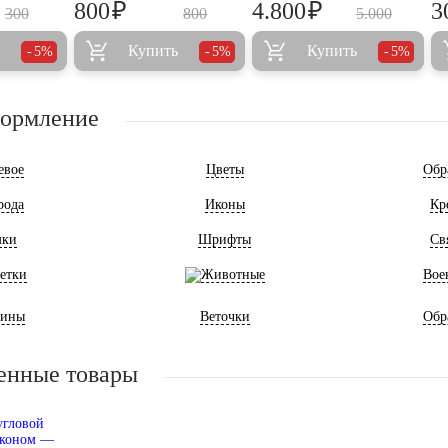
₽
₽
800
4.800
3
300
800
5.000
Купить
Купить
5%
5%
5%
формление
евое
Цветы
Обр
рода
Иконы
Кр
мки
Шрифты
Св
етки
Животные
Вое
ины
Веточки
Обр
енные товары