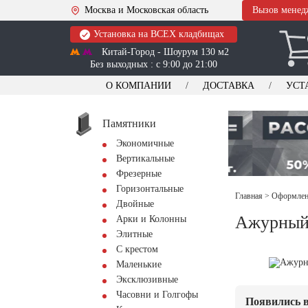
Москва и Московская область
Вызов менед
Установка на ВСЕХ кладбищах
Китай-Город - Шоурум 130 м2
Без выходных : с 9:00 до 21:00
О КОМПАНИИ
ДОСТАВКА
УСТ
Памятники
Экономичные
Вертикальные
Фрезерные
Горизонтальные
Главная
>
Оформлени
Двойные
Ажурный 
Арки и Колонны
Элитные
С крестом
Маленькие
Эксклюзивные
Часовни и Голгофы
Появились в