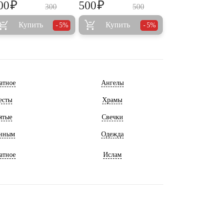
₽
₽
00
500
300
500
Купить
Купить
5%
5%
атное
Ангелы
есты
Храмы
ятые
Свечки
нным
Одежда
атное
Ислам