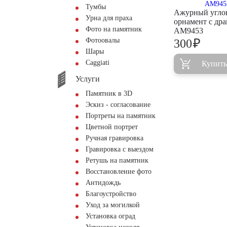
Тумбы
Ажурный угло
Урна для праха
орнамент с др
Фото на памятник
AM9453
Фотоовалы
₽
300
Шары
Сaggiati
Купить
Услуги
Памятник в 3D
Эскиз - согласование
Портреты на памятник
Цветной портрет
Ручная гравировка
Гравировка с выездом
Ретушь на памятник
Восстановление фото
Антидождь
Благоустройство
Уход за могилкой
Установка оград