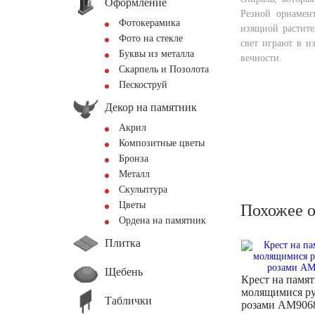
Оформление
Резной орнамен
Фотокерамика
изящной растите
Фото на стекле
свет играют в и
Буквы из металла
вечности.
Скарпель и Позолота
Пескоструй
Декор на памятник
Акрил
Композитные цветы
Бронза
Металл
Скульптура
Цветы
Похожее 
Ордена на памятник
Плитка
Щебень
Крест на памят
молящимися р
Таблички
розами AM906