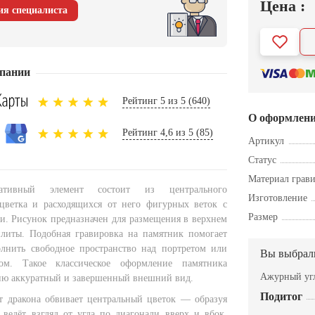
Цена :
ия специалиста
пании
Рейтинг 5 из 5 (640)
О оформлен
Рейтинг 4,6 из 5 (85)
Артикул
Статус
Материал грав
ративный элемент состоит из центрального
Изготовление
цветка и расходящихся от него фигурных веток с
Размер
и. Рисунок предназначен для размещения в верхнем
литы. Подобная гравировка на памятник помогает
лнить свободное пространство над портретом или
Вы выбрал
ом. Такое классическое оформление памятника
Ажурный уг
ию аккуратный и завершенный внешний вид.
Подитог
 дракона обвивает центральный цветок — образуя
я ведёт взгляд от угла по диагонали вверх и вбок.