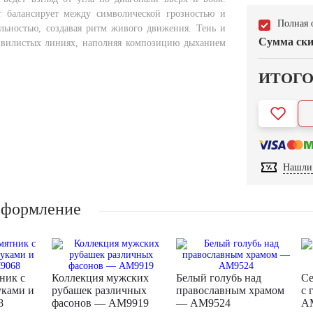
т балансирует между символической грозностью и
Полная 
льностью, создавая ритм живого движения. Тень и
Сумма ски
звилистых линиях, наполняя композицию дыханием
ИТОГ
Нашли 
оформление
ник с
Коллекция мужских
Белый голубь над
Се
уками и
рубашек различных
православным храмом
с 
8
фасонов — AM9919
— AM9524
A