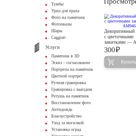
Просмотр
Тумбы
Урна для праха
Фото на памятник
Фотоовалы
Шары
Декоративный
с цветочными
Сaggiati
завитками — 
Услуги
₽
300
Памятник в 3D
Купить
Эскиз - согласование
Портреты на памятник
Цветной портрет
Ручная гравировка
Гравировка с выездом
Ретушь на памятник
Восстановление фото
Антидождь
Благоустройство
Уход за могилкой
Установка оград