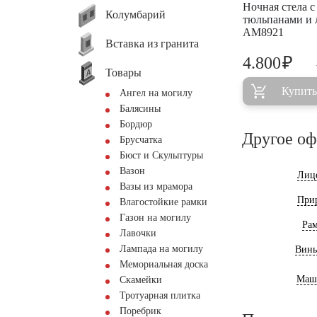
Ночная стела с
Колумбарий
тюльпанами и
AM8921
Вставка из гранита
₽
4.800
Товары
Купить
Ангел на могилу
Балясины
Бордюр
Другое о
Брусчатка
Бюст и Скульптуры
Вазон
Лиц
Вазы из мрамора
При
Влагостойкие рамки
Газон на могилу
Ра
Лавочки
Лампада на могилу
Винь
Мемориальная доска
Маш
Скамейки
Тротуарная плитка
Поребрик