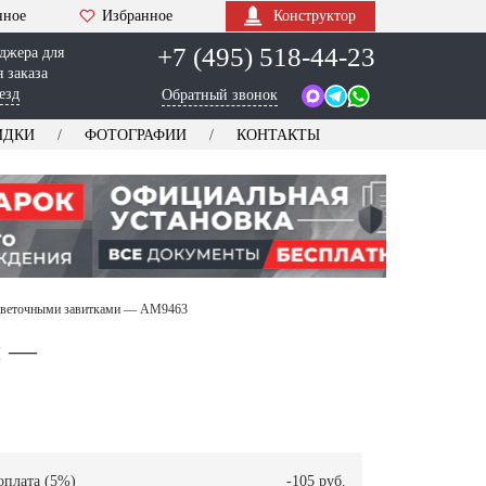
нное
Избранное
Конструктор
+7 (495) 518-44-23
джера для
 заказа
езд
Обратный звонок
ИДКИ
ФОТОГРАФИИ
КОНТАКТЫ
 цветочными завитками — AM9463
и —
оплата (5%)
-105 руб.