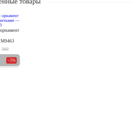
енные товары
 орнамент
AM9463
300
5%