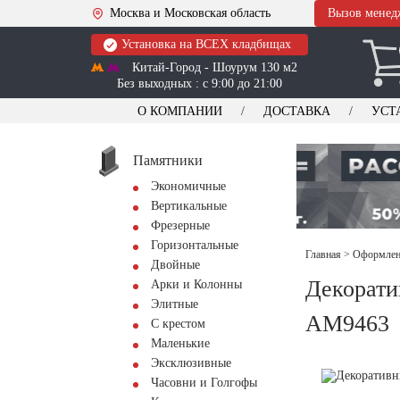
Москва и Московская область
Вызов менед
Установка на ВСЕХ кладбищах
Китай-Город - Шоурум 130 м2
Без выходных : с 9:00 до 21:00
О КОМПАНИИ
ДОСТАВКА
УСТ
Памятники
Экономичные
Вертикальные
Фрезерные
Горизонтальные
Главная
>
Оформлени
Двойные
Декорати
Арки и Колонны
Элитные
AM9463
С крестом
Маленькие
Эксклюзивные
Часовни и Голгофы