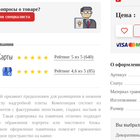
опросы о товаре?
Цена :
ия специалиста
пании
Рейтинг 5 из 5 (640)
О оформлен
Рейтинг 4,6 из 5 (85)
Артикул
Статус
Материал грав
ый орнамент предназначен для размещения в нижнем
Изготовление
глу надгробной плиты. Композиция состоит из
Размер
ветов с фактурными лепестками, гладких листьев и
. Такая гравировка на памятник отлично подходит
о обрамления портрета или текстового блока.
Вы выбрал
чное оформление памятника помогает гармонично
Декоративны
ное пространство на камне.