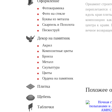
Оформление
Орнамент строит
Фотокерамика
переплетаются 
Фото на стекле
вдоль края плиты
Буквы из металла
композицию как
Скарпель и Позолота
центра к краям.
Пескоструй
вечное возвращен
Декор на памятник
Акрил
Композитные цветы
Бронза
Металл
Скульптура
Цветы
Ордена на памятник
Плитка
Похожее 
Щебень
Таблички