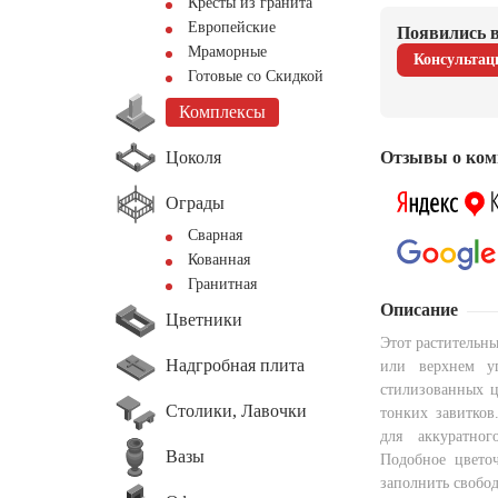
Кресты из гранита
Европейские
Появились в
Мраморные
Консультац
Готовые со Скидкой
Комплексы
Цоколя
Отзывы о ком
Ограды
Сварная
Кованная
Гранитная
Описание
Цветники
Этот растительн
Надгробная плита
или верхнем у
стилизованных ц
Столики, Лавочки
тонких завитков
для аккуратног
Вазы
Подобное цвето
заполнить свобод