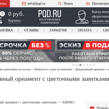
жера
info@pqd.ru
Поиск
Просмотре
Выезд мене
0 руб.
0
0
оформления
изготовление
Корзина
Заказать вы
памятников
АНОВКА
ОТЗЫВЫ
ГАРАНТИЯ
ОПЛАТА
СК
е памятников на могилу
>
Виньетки и узоры на памятник
>
Декоративный орнамент с
вный орнамент с цветочными завиткам
Полная 