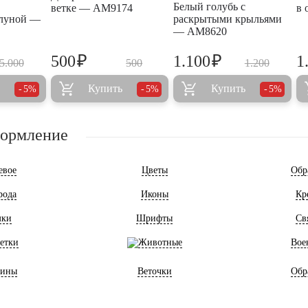
Белый голубь с
ветке — AM9174
в 
 луной —
раскрытыми крыльями
— AM8620
₽
₽
500
1.100
1
5.000
500
1.200
Купить
Купить
5%
5%
5%
формление
евое
Цветы
Обр
рода
Иконы
Кр
мки
Шрифты
Св
етки
Животные
Вое
ины
Веточки
Обр