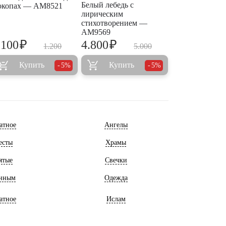
Белый лебедь с
окопах — AM8521
лирическим
стихотворением —
AM9569
₽
₽
.100
4.800
1.200
5.000
Купить
Купить
5%
5%
атное
Ангелы
есты
Храмы
ятые
Свечки
нным
Одежда
атное
Ислам