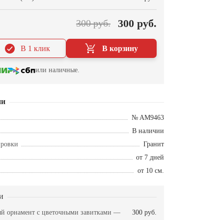
300 руб.
300 руб.
В 1 клик
В корзину
или наличные.
ии
№ AM9463
В наличии
ировки
Гранит
от 7 дней
от 10 см.
и
й орнамент с цветочными завитками —
300 руб.