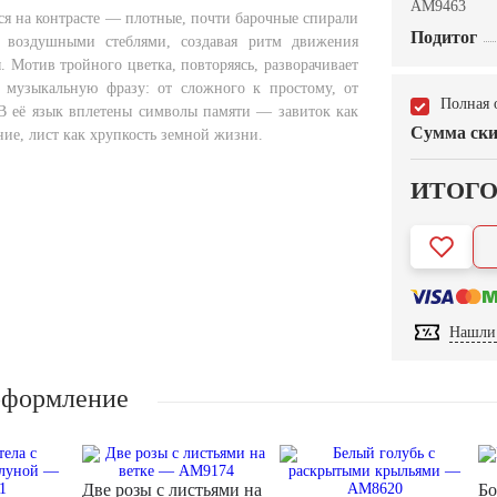
AM9463
ся на контрасте — плотные, почти барочные спирали
Подитог
с воздушными стеблями, создавая ритм движения
. Мотив тройного цветка, повторяясь, разворачивает
 музыкальную фразу: от сложного к простому, от
Полная 
 В её язык вплетены символы памяти — завиток как
Сумма ски
ие, лист как хрупкость земной жизни.
ИТОГ
Нашли 
оформление
Две розы с листьями на
Бо