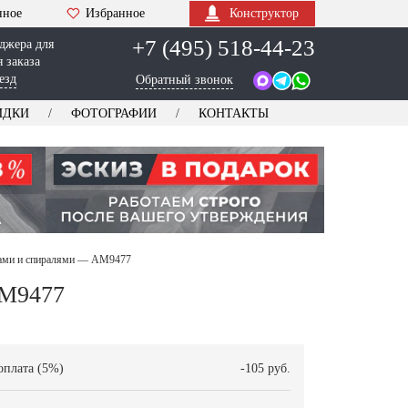
нное
Избранное
Конструктор
+7 (495) 518-44-23
джера для
 заказа
езд
Обратный звонок
ИДКИ
ФОТОГРАФИИ
КОНТАКТЫ
ками и спиралями — AM9477
AM9477
оплата (5%)
-105 руб.