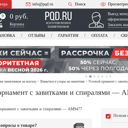
жера
info@pqd.ru
Поиск
Просмотре
Выезд мене
0 руб.
0
0
оформления
изготовление
Корзина
Заказать вы
памятников
АНОВКА
ОТЗЫВЫ
ГАРАНТИЯ
ОПЛАТА
СК
е памятников на могилу
>
Виньетки и узоры на памятник
>
Угловой орнамент с завит
орнамент с завитками и спиралями — 
Полная 
опросы о товаре?