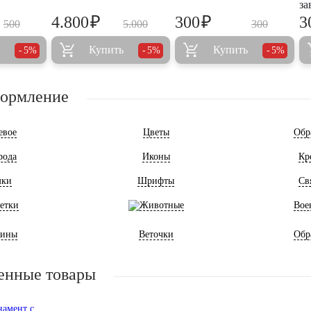
за
₽
₽
4.800
300
3
500
5.000
300
Купить
Купить
5%
5%
5%
формление
евое
Цветы
Обр
рода
Иконы
Кр
мки
Шрифты
Св
етки
Животные
Вое
ины
Веточки
Обр
енные товары