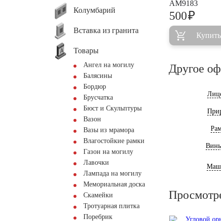
AM9183
Колумбарий
₽
500
Вставка из гранита
Купить
Товары
Ангел на могилу
Другое о
Балясины
Бордюр
Лиц
Брусчатка
Бюст и Скульптуры
При
Вазон
Ра
Вазы из мрамора
Влагостойкие рамки
Винь
Газон на могилу
Лавочки
Маш
Лампада на могилу
Мемориальная доска
Просмотр
Скамейки
Тротуарная плитка
Поребрик