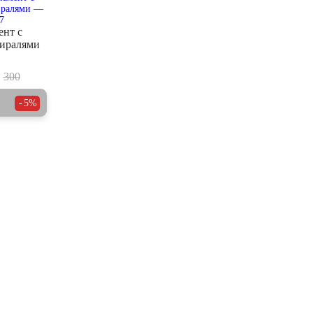
ент с
пиралями
300
5%