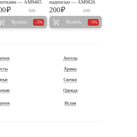
витками — AM9465
надписью — AM9826
₽
₽
00
200
300
200
Купить
Купить
5%
5%
атное
Ангелы
есты
Храмы
ятые
Свечки
нным
Одежда
атное
Ислам