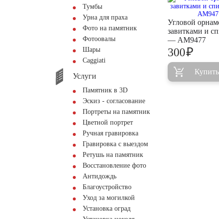
Тумбы
Урна для праха
Угловой орнам
Фото на памятник
завитками и с
Фотоовалы
— AM9477
₽
Шары
300
Сaggiati
Купить
Услуги
Памятник в 3D
Эскиз - согласование
Портреты на памятник
Цветной портрет
Ручная гравировка
Гравировка с выездом
Ретушь на памятник
Восстановление фото
Антидождь
Благоустройство
Уход за могилкой
Установка оград