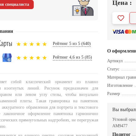
Цена :
ия специалиста
пании
Рейтинг 5 из 5 (640)
О оформлен
Рейтинг 4,6 из 5 (85)
Артикул
Статус
Материал грав
вляет собой классический орнамент из плавно
Изготовление
я изогнутых линий. Рисунок предназначен для
Размер
равом или левом углу стелы, чтобы визуально
каменной плиты. Такая гравировка на памятник
 аккуратного обрамления для портрета и текстового
Вы выбрал
е лаконичное оформление памятника гармонично
Угловой орн
ссических прямоугольных надгробиях, не перегружая
AM9477
ию.
Подитог
чиваются из единого центра, создавая восходящий