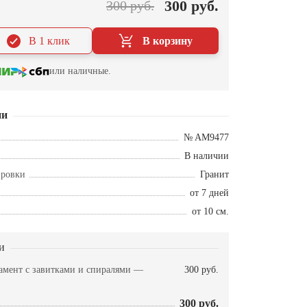
300 руб.
300 руб.
В 1 клик
В корзину
или наличные.
ии
№ AM9477
В наличии
ировки
Гранит
от 7 дней
от 10 см.
и
амент с завитками и спиралями —
300 руб.
300 руб.