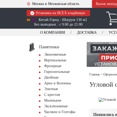
Москва и Московская область
Вызов менед
Установка на ВСЕХ кладбищах
Китай-Город - Шоурум 130 м2
Без выходных : с 9:00 до 21:00
О КОМПАНИИ
ДОСТАВКА
УСТ
Памятники
Экономичные
Вертикальные
Фрезерные
Горизонтальные
Главная
>
Оформлени
Двойные
Угловой 
Арки и Колонны
Элитные
С крестом
Маленькие
Эксклюзивные
Часовни и Голгофы
Появились в