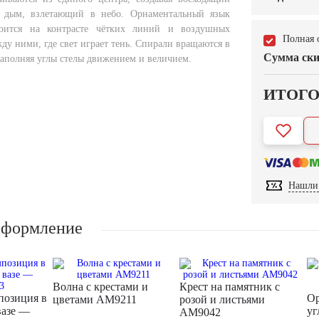
дым, взлетающий в небо. Орнаментальный язык
оится на контрасте чётких линий и воздушных
Полная 
у ними, где свет играет тень. Спирали вращаются в
Сумма ски
наполняя углы стелы движением и величием.
ИТОГ
Нашли 
оформление
Волна с крестами и
Крест на памятник с
позиция в
Ор
цветами AM9211
розой и листьями
вазе —
уг
AM9042