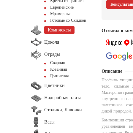
Кресты из гранита
Консультац
Европейские
Мраморные
Готовые со Скидкой
Комплексы
Отзывы о ком
Цоколя
Ограды
Сварная
Кованная
Описание
Гранитная
Профиль хищник
Цветники
тело, сильные 
Мастерство грави
Надгробная плита
внутреннюю напр
памятников охо
Столики, Лавочки
дикой природой.
Композиция стро
Вазы
уравновешен ве
равновесие. Реа