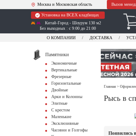
Москва и Московская область
Вызов менед
Установка на ВСЕХ кладбищах
Китай-Город - Шоурум 130 м2
Без выходных : с 9:00 до 21:00
О КОМПАНИИ
ДОСТАВКА
УСТ
Памятники
Экономичные
Вертикальные
Фрезерные
Горизонтальные
Главная
>
Оформлени
Двойные
Рысь в с
Арки и Колонны
Элитные
С крестом
Маленькие
Эксклюзивные
Часовни и Голгофы
Появились в