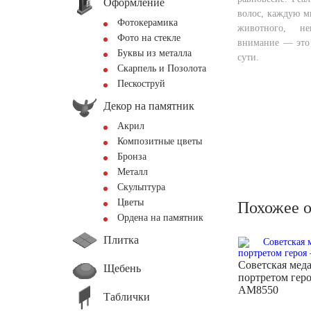
Оформление
волос, каждую м
Фотокерамика
животного, не
Фото на стекле
внимание — это 
Буквы из металла
сути.
Скарпель и Позолота
Пескоструй
Декор на памятник
Акрил
Композитные цветы
Бронза
Металл
Скульптура
Цветы
Похожее 
Ордена на памятник
Плитка
Советская меда
Щебень
портретом гер
AM8550
Таблички