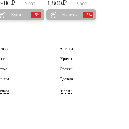
₽
₽
.900
4.800
2.000
5.000
Купить
Купить
5%
5%
атное
Ангелы
есты
Храмы
ятые
Свечки
нным
Одежда
атное
Ислам