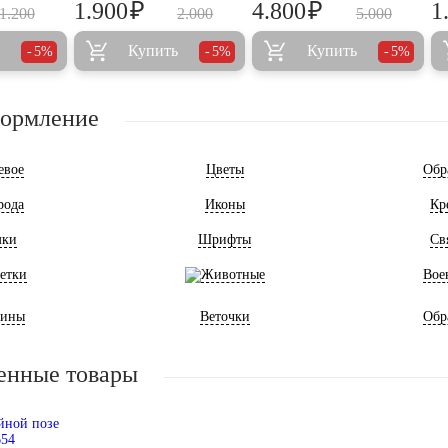
₽
₽
1.900
4.800
1
1.200
2.000
5.000
Купить
Купить
5%
5%
5%
формление
евое
Цветы
Обр
рода
Иконы
Кр
мки
Шрифты
Св
етки
Животные
Вое
ины
Веточки
Обр
енные товары