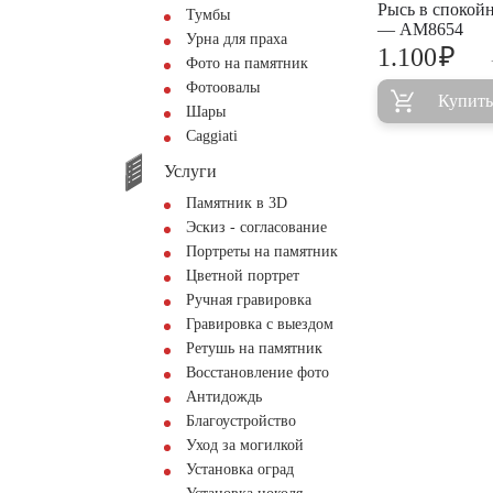
Рысь в спокой
Тумбы
— AM8654
Урна для праха
₽
1.100
Фото на памятник
Фотоовалы
Купить
Шары
Сaggiati
Услуги
Памятник в 3D
Эскиз - согласование
Портреты на памятник
Цветной портрет
Ручная гравировка
Гравировка с выездом
Ретушь на памятник
Восстановление фото
Антидождь
Благоустройство
Уход за могилкой
Установка оград