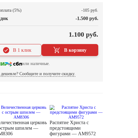
оплата (5%)
-105 руб.
док
-1.500 руб.
О
1.100 руб.
В 1 клик
В корзину
или наличные.
дешевле? Сообщите и получите скидку.
личественная церковь
Распятие Христа с
острым шпилем —
предстоящими
M8306
фигурами — AM9572