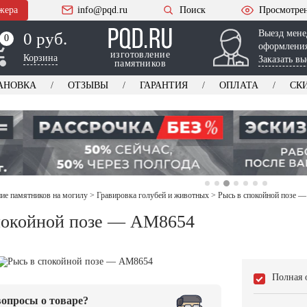
жера
info@pqd.ru
Поиск
Просмотре
Выезд мене
0 руб.
0
0
оформления
изготовление
Корзина
Заказать вы
памятников
АНОВКА
ОТЗЫВЫ
ГАРАНТИЯ
ОПЛАТА
СК
е памятников на могилу
>
Гравировка голубей и животных
>
Рысь в спокойной позе 
покойной позе — AM8654
Полная 
опросы о товаре?