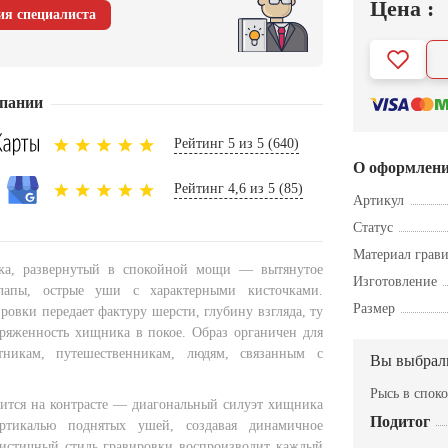
Цена :
ия специалиста
пании
Рейтинг 5 из 5 (640)
О оформлен
Рейтинг 4,6 из 5 (85)
Артикул
Статус
Материал грав
а, развернутый в спокойной мощи — вытянутое
Изготовление
лапы, острые уши с характерными кисточками.
Размер
ровки передает фактуру шерсти, глубину взгляда, ту
яженность хищника в покое. Образ органичен для
тникам, путешественникам, людям, связанным с
Вы выбрал
Рысь в спок
ится на контрасте — диагональный силуэт хищника
Подитог
ртикалью поднятых ушей, создавая динамичное
листичный стиль гравировки воспроизводит каждый