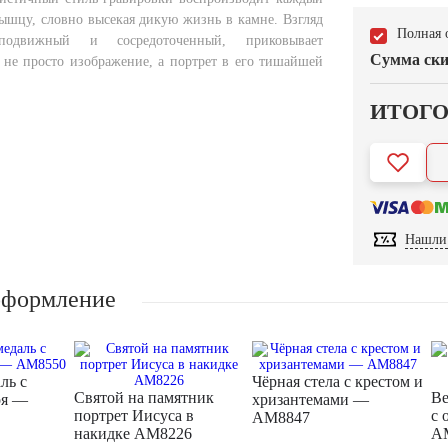
ышцу, словно высекая дикую жизнь в камне. Взгляд
Полная 
подвижный и сосредоточенный, приковывает
Сумма ски
не просто изображение, а портрет в его тишайшей
ИТОГ
Нашли 
оформление
ль с
Чёрная стела с крестом и
Святой на памятник
Ве
оя —
хризантемами —
портрет Иисуса в
с 
AM8847
накидке AM8226
A