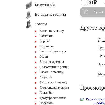
₽
1.100
Колумбарий
Купить
Вставка из гранита
Товары
Другое о
Ангел на могилу
Балясины
Лиц
Бордюр
Брусчатка
При
Бюст и Скульптуры
Ра
Вазон
Вазы из мрамора
Винь
Влагостойкие рамки
Газон на могилу
Маш
Лавочки
Лампада на могилу
Просмотр
Мемориальная доска
Скамейки
Тротуарная плитка
Поребрик