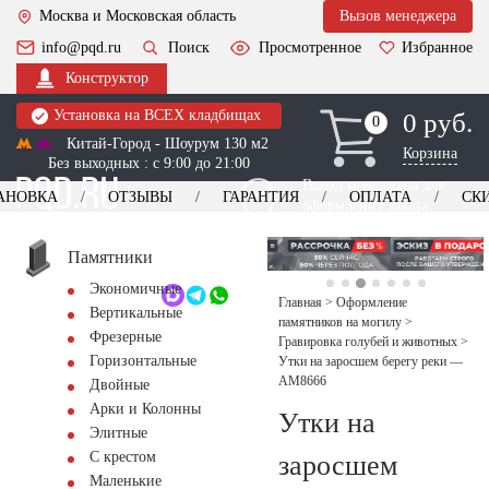
Москва и Московская область
Вызов менеджера
info@pqd.ru
Поиск
Просмотренное
Избранное
Конструктор
Установка на ВСЕХ кладбищах
0 руб.
0
0
Китай-Город - Шоурум 130 м2
Корзина
Без выходных : с 9:00 до 21:00
Выезд менеджера для
АНОВКА
ОТЗЫВЫ
ГАРАНТИЯ
ОПЛАТА
СК
оформления заказа
изготовление
Заказать выезд
памятников
+7 (495) 518-44-23
Памятники
Экономичные
Обратный звонок
Главная
>
Оформление
Вертикальные
памятников на могилу
>
Фрезерные
Гравировка голубей и животных
>
Горизонтальные
Утки на заросшем берегу реки —
AM8666
Двойные
Арки и Колонны
Утки на
Элитные
С крестом
заросшем
Маленькие