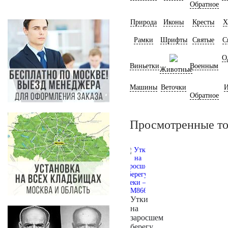
Обратное
Природа
Иконы
Кресты
Х
Рамки
Шрифты
Святые
С
О
Виньетки
Военным
Животные
Машины
Веточки
И
Обратное
Просмотренные т
Утки
на
заросшем
берегу