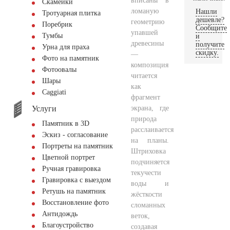
вписаны в
Скамейки
ломаную
Нашли
Тротуарная плитка
дешевле?
геометрию
Поребрик
Сообщите
упавшей
Тумбы
и
древесины
получите
Урна для праха
скидку.
—
Фото на памятник
композиция
Фотоовалы
читается
Шары
как
Сaggiati
фрагмент
Услуги
экрана, где
природа
Памятник в 3D
расслаивается
Эскиз - согласование
на планы.
Портреты на памятник
Штриховка
Цветной портрет
подчиняется
Ручная гравировка
текучести
Гравировка с выездом
воды и
Ретушь на памятник
жёсткости
Восстановление фото
сломанных
Антидождь
веток,
Благоустройство
создавая