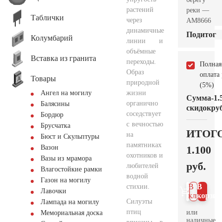
растений
реки —
Таблички
через
AM8666
динамичные
Подитог
Колумбарий
линии и
объёмные
Вставка из гранита
переходы.
Полная
Образ
оплата
Товары
природной
(5%)
жизни
Ангел на могилу
Сумма
-1.
органично
Балясины
скидок
руб
соседствует
Бордюр
с вечностью
Брусчатка
ИТОГ
на
Бюст и Скульптуры
памятниках
1.100
Вазон
охотников и
Вазы из мрамора
руб.
любителей
Влагостойкие рамки
водной
Газон на могилу
В 1
В
стихии.
Лавочки
клик
корзин
Силуэты
Лампада на могилу
птиц
или
Мемориальная доска
наличные.