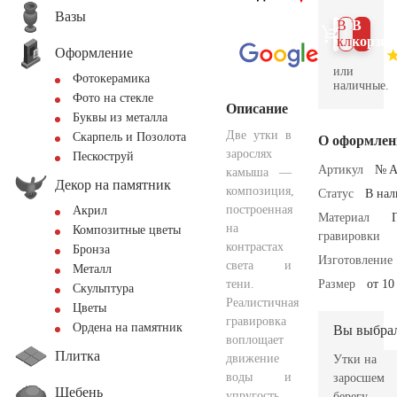
Вазы
В 1
В
клик
корзин
Оформление
или
Фотокерамика
наличные.
Фото на стекле
Описание
Буквы из металла
Две утки в
Скарпель и Позолота
О оформлен
зарослях
Пескоструй
Артикул
№ A
камыша —
Декор на памятник
композиция,
Статус
В на
построенная
Акрил
Материал
на
Композитные цветы
гравировки
контрастах
Бронза
Изготовление
света и
Металл
тени.
Размер
от 10
Скульптура
Реалистичная
Цветы
гравировка
Ордена на памятник
Вы выбра
воплощает
Плитка
движение
Утки на
воды и
заросшем
Щебень
упругость
берегу