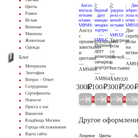
Цветы
Рамки
Ислам
Военные
Ангел
Две
Машины
с
сереб
Траурная
Животные
орнаментальными
розы
Верный
роза
завитками
на
Одежда
друг
со
и
ветви
немецкой
свечой
Блог
цветами
—
овчарки
и
—
AM91
Материалы
портрет
листьями
AM9494
—
Эпитафии
—
AM8647
AM9320
Вопрос - Ответ
₽
₽
₽
300
1.100
300
500
Сотрудники
300
1.200
300
Сертификаты
Купить
Купить
Купить
Купит
5%
5%
5%
Новости
Пресса о нас
Вакансии
Другое оформлени
Кладбища Москвы
Города обслуживания
Карта сайта
Лицевое
Цветы
А