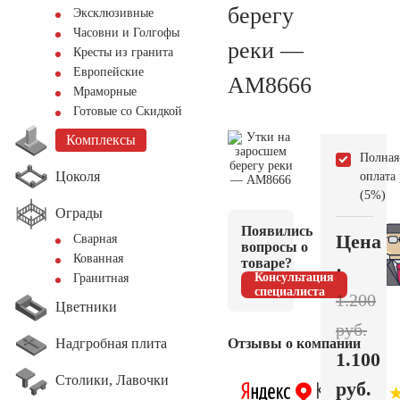
берегу
Эксклюзивные
Часовни и Голгофы
реки —
Кресты из гранита
Европейские
AM8666
Мраморные
Готовые со Скидкой
Комплексы
Полная
Цоколя
оплата
(5%)
Ограды
Появились
Цена
Сварная
вопросы о
Кованная
товаре?
:
Консультация
Гранитная
специалиста
1.200
Цветники
руб.
Надгробная плита
Отзывы о компании
1.100
Столики, Лавочки
руб.