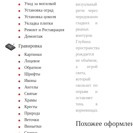
Уход за могилкой
визуальный
Установка оград
ритм через
чередование
Установка цоколя
гладких и
Укладка плитки
рваных
Ремонт и Реставрация
контуров.
Демонтаж
Глубина
Гравировка
пространства
рождается
Картинки
не объёмом,
Лицевое
а игрой
Обратное
света,
Шрифты
который
Иконы
скользит по
Ангелы
перьям и
Святые
оставляет
Храмы
тень в
Кресты
корневищах.
Природа
Веточки
Похожее оформле
Виньетки
Свечки