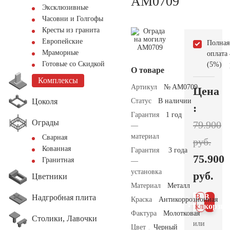
AM0709
Эксклюзивные
Часовни и Голгофы
Кресты из гранита
Европейские
Полная
Мраморные
оплата
Готовые со Скидкой
(5%)
О товаре
Комплексы
Артикул
№ AM0709
Цена
Цоколя
Статус
В наличии
:
Гарантия
1 год
Ограды
79.900
—
материал
Сварная
руб.
Кованная
Гарантия
3 года
75.900
Гранитная
—
установка
руб.
Цветники
Материал
Металл
В 1
В
Надгробная плита
Краска
Антикоррозионная
клик
корзин
Фактура
Молотковая
Столики, Лавочки
или
Цвет
Черный