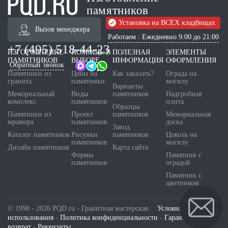
памятников
Установка на ВСЕХ кладбищах
Вызов менеджера
Работаем : Ежедневно 9:00 до 21:00
+7 (495) 518-44-23
ИЗГОТОВЛЕНИЕ
ПОМОЩЬ В
ПОЛЕЗНАЯ
ЭЛЕМЕНТЫ
ПАМЯТНИКОВ
ВЫБОРЕ
ИНФОРМАЦИЯ
ОФОРМЛЕНИЯ
Обратный звонок
Памятники из
Цены на
Как заказать?
Ограда на
гранита
памятники
могилу
Варианты
Мемориальный
Виды
памятников
Надгробная
комплекс
памятников
плита
Образцы
Памятники из
Проект
памятников
Мемориальная
мрамора
памятников
доска
Завод
Каталог памятников
Рисунки
памятников
Цоколь на
памятников
могилу
Дизайн памятников
Карта сайта
Формы
Памятник с
памятников
оградой
Памятник с
цветником
© 1990 - 2026 PQD.ru - Гранитная мастерская.
Условия
использования
-
Политика конфиденциальности
-
Гарантия и
возврат
-
Реквизиты