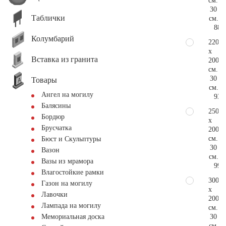
см.
30
Таблички
см.
88.
Колумбарий
220
x
Вставка из гранита
200
см.
30
Товары
см.
Ангел на могилу
93.
Балясины
250
Бордюр
x
Брусчатка
200
см.
Бюст и Скульптуры
30
Вазон
см.
Вазы из мрамора
99.
Влагостойкие рамки
300
Газон на могилу
x
Лавочки
200
Лампада на могилу
см.
30
Мемориальная доска
см.