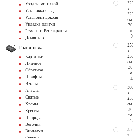
220
Уход за могилкой
x
Установка оград
220
Установка цоколя
см.
Укладка плитки
30
см.
Ремонт и Реставрация
97.
Демонтаж
250
Гравировка
x
250
Картинки
см.
Лицевое
30
Обратное
см.
Шрифты
111.
Иконы
300
Ангелы
x
Святые
250
см.
Храмы
30
Кресты
см.
Природа
122.
Веточки
350
Виньетки
x
Свечки