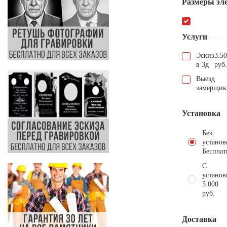
Размеры эл
Услуги
Эскиз
3.5
в 3д
руб.
Выезд
замерщик
Установка
Без
установ
Бесплат
С
установ
5.000
руб.
Доставка