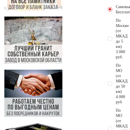
Самовы
Бесплат
По
Москве
(от
МКАД
до 5
км)
3.000
руб.
По
МО
(от
МКАД
до 50
км)
4.000
руб.
По
МО
(от
МКАД