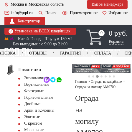
Москва и Московская область
Вызов менеджера
info@pqd.ru
Поиск
Просмотренное
Избранное
Конструктор
Установка на ВСЕХ кладбищах
0 руб.
0
0
Китай-Город - Шоурум 130 м2
Корзина
Без выходных : с 9:00 до 21:00
Выезд менеджера для
АНОВКА
ОТЗЫВЫ
ГАРАНТИЯ
ОПЛАТА
СК
оформления заказа
изготовление
Заказать выезд
памятников
+7 (495) 518-44-23
Памятники
Экономичные
Обратный звонок
Главная
>
Ограды на кладбище
>
Вертикальные
Ограда на могилу AM0709
Фрезерные
Ограда
Горизонтальные
Двойные
на
Арки и Колонны
Элитные
могилу
С крестом
Маленькие