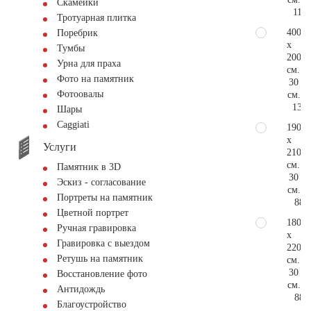
Скамейки
111.
Тротуарная плитка
400
Поребрик
x
Тумбы
200
Урна для праха
см.
Фото на памятник
30
Фотоовалы
см.
133.
Шары
Сaggiati
190
x
Услуги
210
см.
Памятник в 3D
30
Эскиз - согласование
см.
Портреты на памятник
88.
Цветной портрет
180
Ручная гравировка
x
Гравировка с выездом
220
Ретушь на памятник
см.
30
Восстановление фото
см.
Антидождь
88.
Благоустройство