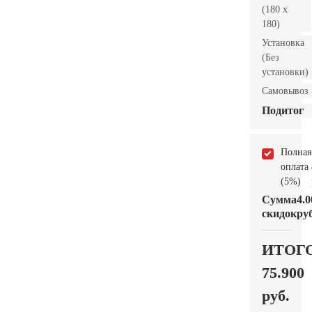
(180 x
180)
Установка
(Без
установки)
Самовывоз
Подитог
Полная
оплата
(5%)
Сумма
4.0
скидок
руб
ИТОГ
75.900
руб.