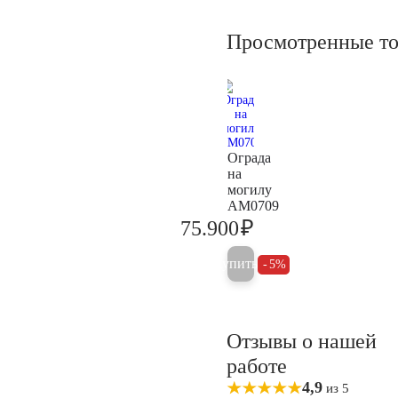
Просмотренные т
Ограда
на
могилу
AM0709
₽
75.900
79.900
Купить
5%
Отзывы о нашей
работе
4,9
из 5