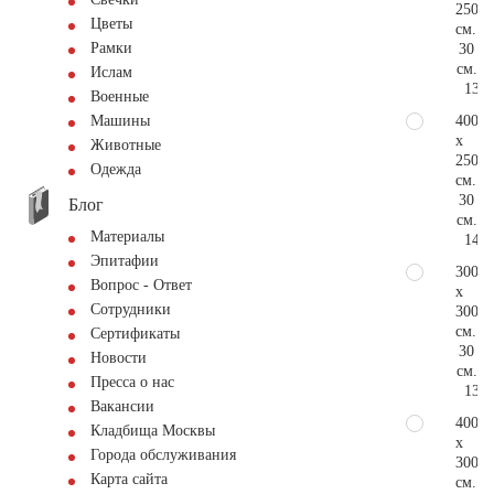
250
Цветы
см.
Рамки
30
см.
Ислам
133.
Военные
400
Машины
x
Животные
250
Одежда
см.
30
Блог
см.
Материалы
144.
Эпитафии
300
Вопрос - Ответ
x
Сотрудники
300
см.
Сертификаты
30
Новости
см.
Пресса о нас
133.
Вакансии
400
Кладбища Москвы
x
Города обслуживания
300
Карта сайта
см.