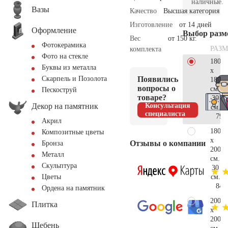
наличные.
Вазы
Качество
Высшая категория
Изготовление
от 14 дней
Оформление
Выбор разм
Вес
от 150 кг.
Фотокерамика
РАЗМ
комплекта
Фото на стекле
180
Буквы из металла
x
Появились
Скарпель и Позолота
180
вопросы о
см.
Пескоструй
товаре?
30
Декор на памятник
Консультация
см.
специалиста
79.
Акрил
180
Композитные цветы
x
Отзывы о компании
Бронза
200
Металл
см.
Скульптура
30
см.
Цветы
84.
Ордена на памятник
200
Плитка
x
200
Щебень