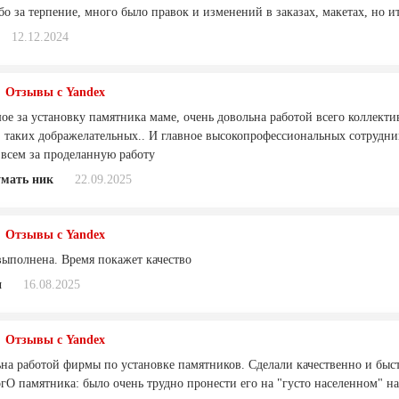
о за терпение, много было правок и изменений в заказах, макетах, но ит
12.12.2024
Отзывы с Yandex
е за установку памятника маме, очень довольна работой всего коллектива
, таких дображелательных.. И главное высокопрофессиональных сотрудни
 всем за проделанную работу
умать ник
22.09.2025
Отзывы с Yandex
 выполнена. Время покажет качество
н
16.08.2025
Отзывы с Yandex
ьна работой фирмы по установке памятников. Сделали качественно и быст
огО памятника: было очень трудно пронести его на "густо населенном" н