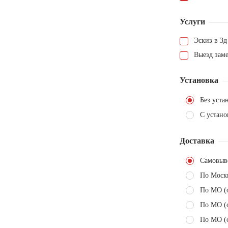
Услуги
Эскиз в 3д
Выезд зам
Установка
Без уста
С устано
Доставка
Самовыв
По Моск
По МО (
По МО (
По МО (