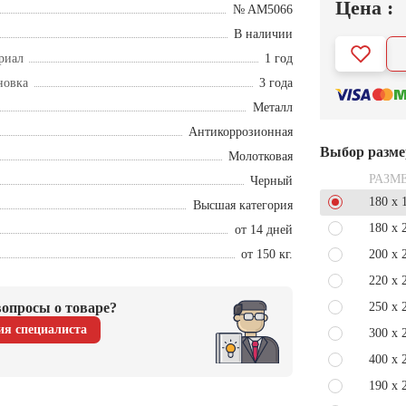
Цена :
№ AM5066
В наличии
риал
1 год
новка
3 года
Металл
Антикоррозионная
Выбор разме
Молотковая
РАЗМ
Черный
180 x 
Высшая категория
180 x 
от 14 дней
от 150 кг.
200 x 
220 x 
опросы о товаре?
250 x 
ия специалиста
300 x 
400 x 
190 x 