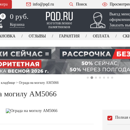
жера
info@pqd.ru
Поиск
Просмотре
Выезд мене
0 руб.
0
0
оформления
изготовление
Корзина
Заказать вы
памятников
АНОВКА
ОТЗЫВЫ
ГАРАНТИЯ
ОПЛАТА
СК
 кладбище
>
Ограда на могилу AM5066
а могилу AM5066
Полная 