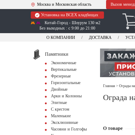
Москва и Московская область
Вызов менед
Установка на ВСЕХ кладбищах
Китай-Город - Шоурум 130 м2
Без выходных : с 9:00 до 21:00
О КОМПАНИИ
ДОСТАВКА
УСТ
Памятники
Экономичные
Вертикальные
Фрезерные
Горизонтальные
Главная
>
Ограды на
Двойные
Ограда н
Арки и Колонны
Элитные
С крестом
Маленькие
Эксклюзивные
О товаре
Часовни и Голгофы