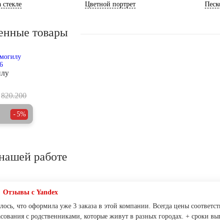
 стекле
Цветной портрет
Песк
енные товары
илу
820.200
5%
нашей работе
Отзывы с Yandex
ось, что оформила уже 3 заказа в этой компании. Всегда цены соответст
асования с родственниками, которые живут в разных городах. + сроки 