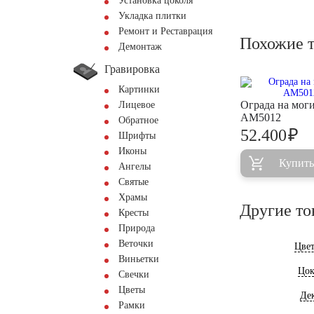
Установка цоколя
Укладка плитки
Ремонт и Реставрация
Похожие 
Демонтаж
Гравировка
Картинки
Ограда на мог
Лицевое
AM5012
Обратное
₽
52.400
Шрифты
Иконы
Купить
Ангелы
Святые
Храмы
Другие то
Кресты
Природа
Веточки
Цве
Виньетки
Цок
Свечки
Цветы
Де
Рамки