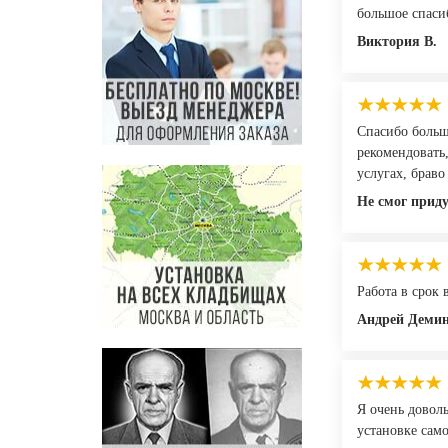
большое спасиб
Виктория В.
Спасибо большо
рекомендовать
услугах, браво
Не смог прид
Работа в срок
Андрей Деми
Я очень довол
установке сам