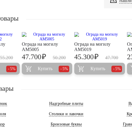
Нашли 
товары
илу
Ограда на могилу
Ограда на могилу
Ог
AM5005
AM5019
A
₽
₽
47.700
45.300
2
55.200
50.200
47.700
Купить
Купить
5%
5%
5%
вары
тник
Надгробные плиты
В
оля
Столики и лавочки
Кр
кор
Бронзовые буквы
Грав