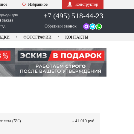
нное
Избранное
Конструктор
+7 (495) 518-44-23
джера для
 заказа
езд
Обратный звонок
ИДКИ
ФОТОГРАФИИ
КОНТАКТЫ
оплата (5%)
- 41.010 руб.