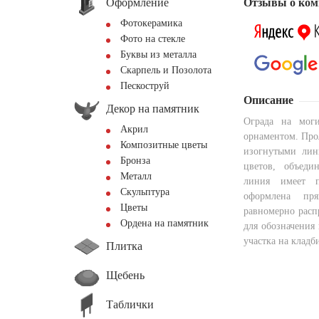
Оформление
Отзывы о ком
Фотокерамика
Фото на стекле
Буквы из металла
Скарпель и Позолота
Пескоструй
Описание
Декор на памятник
Ограда на мог
Акрил
орнаментом. Про
Композитные цветы
изогнутыми лин
Бронза
цветов, объед
Металл
линия имеет п
Скульптура
оформлена пря
Цветы
равномерно расп
Ордена на памятник
для обозначения
участка на кладб
Плитка
Щебень
Таблички