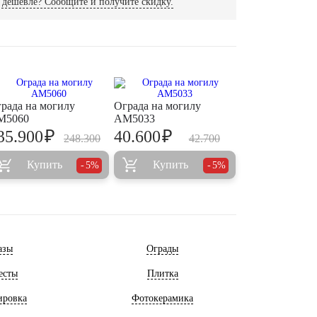
дешевле? Сообщите и получите скидку.
рада на могилу
Ограда на могилу
M5060
AM5033
₽
₽
35.900
40.600
248.300
42.700
Купить
Купить
5%
5%
азы
Ограды
есты
Плитка
ировка
Фотокерамика