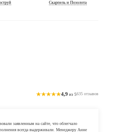
оструй
Скарпель и Позолота
4,9
635 отзывов
из 5
вовали заявленным на сайте, что облегчало
выполнения всегда выдерживали. Менеджеру Анне