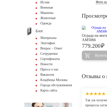
Фото на
Ислам
Военные
Машины
Просмотр
Животные
Одежда
Блог
Ограда на мог
Материалы
AM5066
Эпитафии
₽
779.200
Вопрос - Ответ
Сотрудники
Купить
Сертификаты
Новости
Пресса о нас
Вакансии
Отзывы о 
Кладбища Москвы
Города обслуживания
Карта сайта
Так уж получил
процессы согл