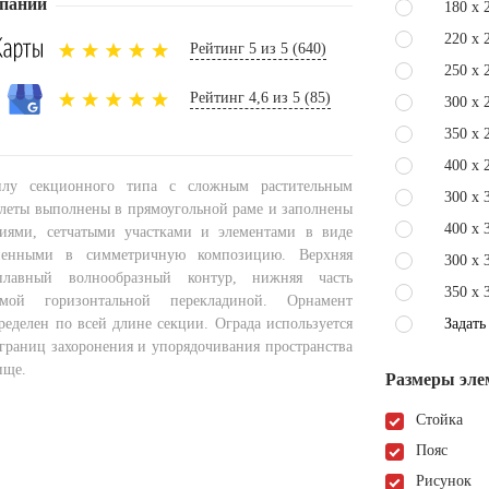
пании
180 x 
220 x 
Рейтинг 5 из 5 (640)
250 x 
Рейтинг 4,6 из 5 (85)
300 x 
350 x 
400 x 
илу секционного типа с сложным растительным
300 x 
леты выполнены в прямоугольной раме и заполнены
400 x 
иями, сетчатыми участками и элементами в виде
иненными в симметричную композицию. Верхняя
300 x 
лавный волнообразный контур, нижняя часть
350 x 
мой горизонтальной перекладиной. Орнамент
ределен по всей длине секции. Ограда используется
Задать
 границ захоронения и упорядочивания пространства
ище.
Размеры эле
Стойка
Пояс
Рисунок