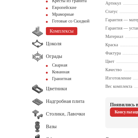
Кресты из гранита
Артикул
Европейские
Статус
Мраморные
Гарантия — мате
Готовые со Скидкой
Гарантия — уста
Комплексы
Материал
Цоколя
Краска
Фактура
Ограды
Цвет
Сварная
Качество
Кованная
Изготовление
Гранитная
Вес комплекта
Цветники
Надгробная плита
Появились в
Консультац
Столики, Лавочки
Вазы