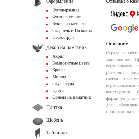
Оформление
Отзывы о ком
Фотокерамика
Фото на стекле
Буквы из металла
Скарпель и Позолота
Пескоструй
Описание
Декор на памятник
Ограда на моги
Акрил
заполнением. П
Композитные цветы
вертикальных э
Бронза
ритмичный рису
Металл
слегка изогн
Скульптура
вертикальными 
Цветы
конструкции. 
Ордена на памятник
формируя устой
для обозначен
Плитка
пространства уча
Щебень
Таблички