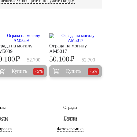
дешевле? Сообщите и получите скидку.
рада на могилу
Ограда на могилу
M5039
AM5017
₽
₽
0.100
50.100
52.700
52.700
Купить
Купить
5%
5%
азы
Ограды
есты
Плитка
ировка
Фотокерамика