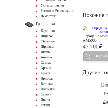
Установка цоколя
Укладка плитки
Ремонт и Реставрация
Похожие 
Демонтаж
Гравировка
Картинки
Ограда на мог
Лицевое
AM5005
Обратное
₽
47.700
Шрифты
Иконы
Купить
Ангелы
Святые
Храмы
Другие то
Кресты
Природа
Веточки
Цве
Виньетки
Цок
Свечки
Цветы
Де
Рамки