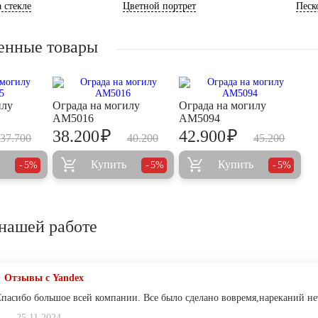
 стекле
Цветной портрет
Песк
енные товары
илу
Ограда на могилу
Ограда на могилу
AM5016
AM5094
₽
₽
38.200
42.900
37.700
40.200
45.200
Купить
Купить
5%
5%
5%
нашей работе
Отзывы с Yandex
Спасибо большое всей компании. Все было сделано вовремя,нареканий не
25.11.2024