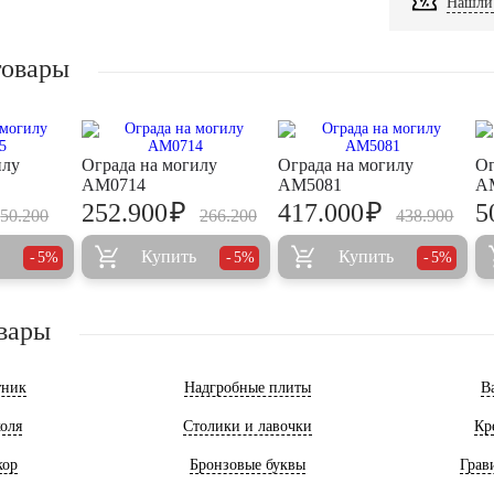
Нашли 
товары
илу
Ограда на могилу
Ограда на могилу
Ог
AM0714
AM5081
A
₽
₽
252.900
417.000
5
50.200
266.200
438.900
Купить
Купить
5%
5%
5%
вары
тник
Надгробные плиты
В
оля
Столики и лавочки
Кр
кор
Бронзовые буквы
Грав