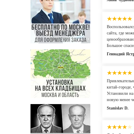
Воспользовалс
сайта, где мож
ценообразован
Большое спаси
Геннадий Яст
Привлекательн
китай-городе, 
Установили на
новую менее ч
Stanislav D.