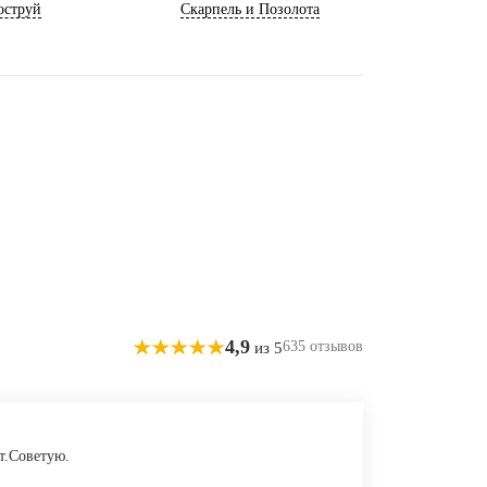
оструй
Скарпель и Позолота
4,9
635 отзывов
из 5
т.Советую.