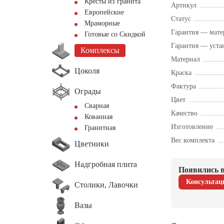
Кресты из гранита
Артикул
Европейские
Статус
Мраморные
Гарантия — мате
Готовые со Скидкой
Гарантия — уста
Комплексы
Материал
Цоколя
Краска
Фактура
Ограды
Цвет
Сварная
Качество
Кованная
Изготовление
Гранитная
Вес комплекта
Цветники
Надгробная плита
Появились в
Консультац
Столики, Лавочки
Вазы