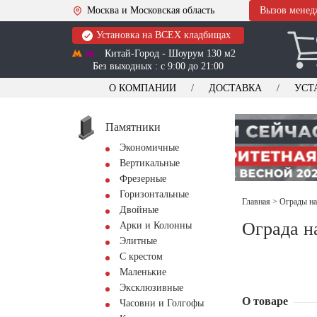
Москва и Московская область
Вызов менед
Установка на ВСЕХ кладбищах
Китай-Город - Шоурум 130 м2
Без выходных : с 9:00 до 21:00
О КОМПАНИИ
ДОСТАВКА
УСТ
Памятники
Экономичные
Вертикальные
Фрезерные
Горизонтальные
Главная
>
Ограды на
Двойные
Ограда н
Арки и Колонны
Элитные
С крестом
Маленькие
Эксклюзивные
О товаре
Часовни и Голгофы