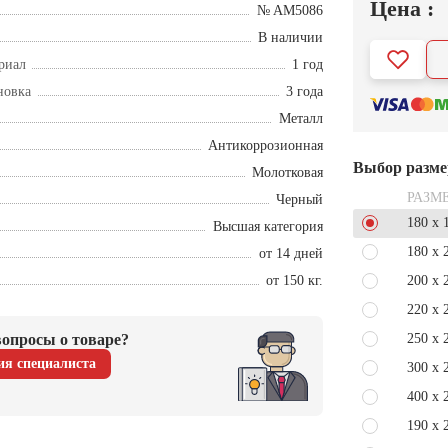
Цена :
№ AM5086
В наличии
риал
1 год
новка
3 года
Металл
Антикоррозионная
Выбор разме
Молотковая
РАЗМ
Черный
180 x 
Высшая категория
180 x 
от 14 дней
от 150 кг.
200 x 
220 x 
опросы о товаре?
250 x 
ия специалиста
300 x 
400 x 
190 x 