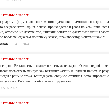
Отзывы с Yandex
я услугами фирмы для изготовления и установки памятника и выравнив
но все рассчитать, прием заказа, производства и работ по установке- все
ие, оформление документов, никаких доплат по факту выполнения рабо
бо всем: менеджерам по приему заказа, производству, монтажникам!!!
ребов
04.10.2024
Отзывы с Yandex
ые цены. Вежливость и компетентность менеджеров. Очень подробно все
чтобы посмотреть вживую как выглядит камень и надписи на нем. В резул
 неделю раньше срока. Бригада установщиков отличная, демонтировали с
ем два часа. Вобщем спасибо, всем сотрудникам.
05.07.2023
Отзывы с Yandex