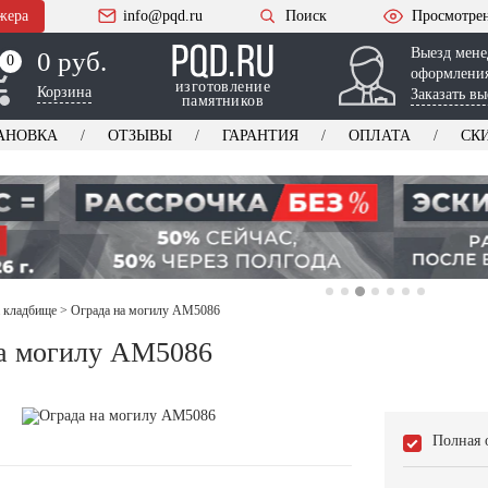
жера
info@pqd.ru
Поиск
Просмотре
Выезд мене
0 руб.
0
0
оформления
изготовление
Корзина
Заказать вы
памятников
АНОВКА
ОТЗЫВЫ
ГАРАНТИЯ
ОПЛАТА
СК
 кладбище
>
Ограда на могилу AM5086
а могилу AM5086
Полная 