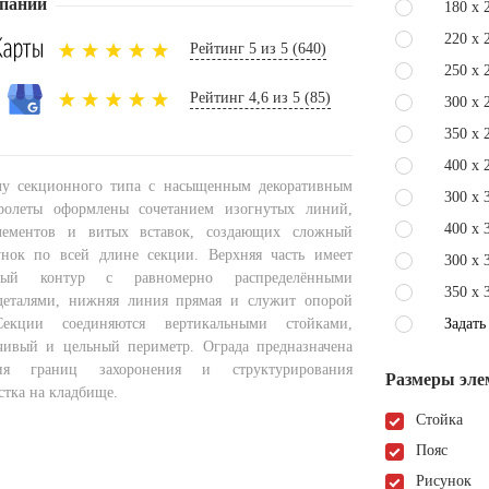
пании
180 x 
220 x 
Рейтинг 5 из 5 (640)
250 x 
Рейтинг 4,6 из 5 (85)
300 x 
350 x 
400 x 
лу секционного типа с насыщенным декоративным
300 x 
ролеты оформлены сочетанием изогнутых линий,
400 x 
лементов и витых вставок, создающих сложный
нок по всей длине секции. Верхняя часть имеет
300 x 
утый контур с равномерно распределёнными
350 x 
деталями, нижняя линия прямая и служит опорой
Секции соединяются вертикальными стойками,
Задать
чивый и цельный периметр. Ограда предназначена
ия границ захоронения и структурирования
Размеры эле
стка на кладбище.
Стойка
Пояс
Рисунок