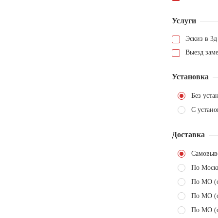
Услуги
Эскиз в 3д
Выезд зам
Установка
Без уста
С устано
Доставка
Самовыв
По Моск
По МО (
По МО (
По МО (