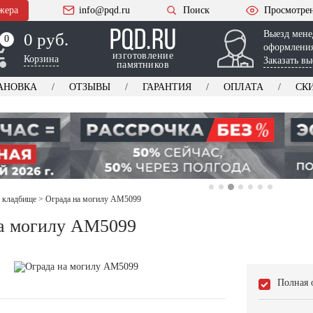
жера
info@pqd.ru
Поиск
Просмотре
Выезд мене
0 руб.
0
0
оформления
изготовление
Корзина
Заказать вы
памятников
АНОВКА
ОТЗЫВЫ
ГАРАНТИЯ
ОПЛАТА
СК
 кладбище
>
Ограда на могилу AM5099
а могилу AM5099
Полная 