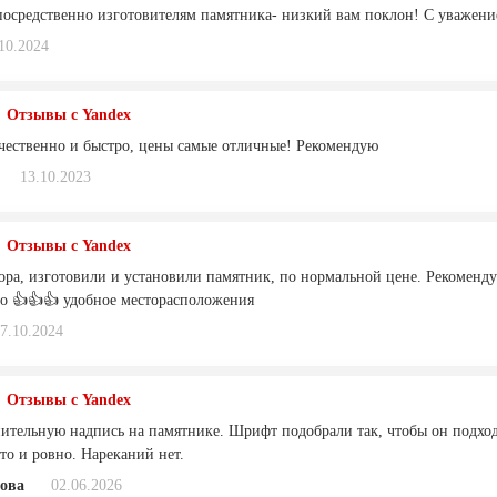
осредственно изготовителям памятника- низкий вам поклон! С уважени
10.2024
Отзывы с Yandex
ачественно и быстро, цены самые отличные! Рекомендую
13.10.2023
Отзывы с Yandex
ора, изготовили и установили памятник, по нормальной цене. Рекоменду
во 👍👍👍 удобное месторасположения
7.10.2024
Отзывы с Yandex
ительную надпись на памятнике. Шрифт подобрали так, чтобы он подх
то и ровно. Нареканий нет.
рова
02.06.2026