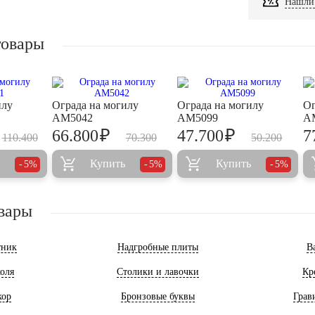
Нашли 
товары
илу
Ограда на могилу
Ограда на могилу
Ог
AM5042
AM5099
A
₽
₽
66.800
47.700
7
110.400
70.300
50.200
Купить
Купить
5%
5%
5%
вары
тник
Надгробные плиты
В
оля
Столики и лавочки
Кр
кор
Бронзовые буквы
Грав