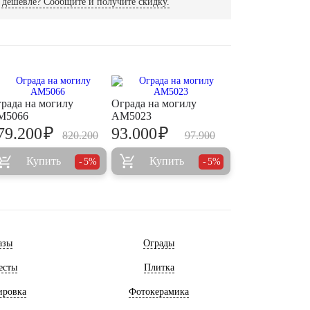
дешевле? Сообщите и получите скидку.
рада на могилу
Ограда на могилу
M5066
AM5023
₽
₽
79.200
93.000
820.200
97.900
Купить
Купить
5%
5%
азы
Ограды
есты
Плитка
ировка
Фотокерамика