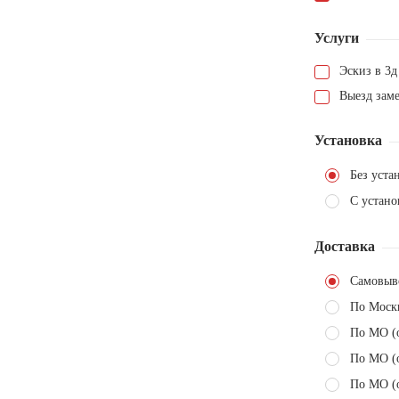
Услуги
Эскиз в 3д
Выезд зам
Установка
Без уста
С устано
Доставка
Самовыв
По Моск
По МО (
По МО (
По МО (