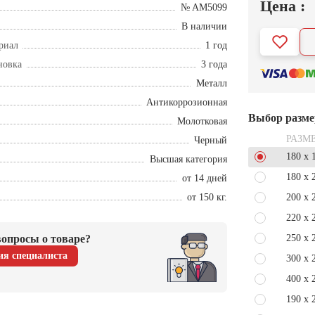
Цена :
№ AM5099
В наличии
риал
1 год
новка
3 года
Металл
Антикоррозионная
Выбор разме
Молотковая
РАЗМ
Черный
180 x 
Высшая категория
180 x 
от 14 дней
от 150 кг.
200 x 
220 x 
опросы о товаре?
250 x 
ия специалиста
300 x 
400 x 
190 x 