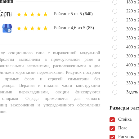
пании
180 x 
220 x 
Рейтинг 5 из 5 (640)
250 x 
Рейтинг 4,6 из 5 (85)
300 x 
350 x 
400 x 
илу секционного типа с выраженной модульной
300 x 
Пролёты выполнены в прямоугольной раме и
400 x 
зонтальными элементами, расположенными в два
ёнными короткими перемычками. Рисунок построен
300 x 
и прямых форм и строгой симметрии без
350 x 
 декора. Верхняя и нижняя части конструкции
овными перекладинами, секции фиксируются
Задать
 опорами. Ограда применяется для чёткого
аниц захоронения и упорядоченного оформления
Размеры эле
ище.
Стойка
Пояс
Рисунок