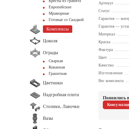
Кресты из гранита
Артикул
Европейские
Статус
Мраморные
Гарантия — мате
Готовые со Скидкой
Гарантия — уста
Комплексы
Материал
Цоколя
Краска
Фактура
Ограды
Цвет
Сварная
Качество
Кованная
Изготовление
Гранитная
Вес комплекта
Цветники
Надгробная плита
Появились в
Консультац
Столики, Лавочки
Вазы