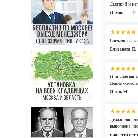
Дмитрий и неп
Оксана
03.
Сделали все к
Елизавета П.
Отличная конт
Ценна -качест
Игорь М.
1
Делали дополн
выполнена чис
виолетта вет