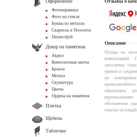
Оформление
Отзывы о ком
Фотокерамика
Фото на стекле
Буквы из металла
Скарпель и Позолота
Пескоструй
Описание
Декор на памятник
Ограда на мог
Акрил
компоновкой. 
Композитные цветы
заполнены гори
Бронза
уровня и соедин
Металл
на повторени
Скульптура
криволинейного
Цветы
образованы р
Ордена на памятник
вертикальными
обозначения гр
Плитка
участка на кладб
Щебень
Таблички