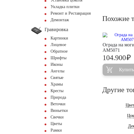
Установка цоколя
Укладка плитки
Ремонт и Реставрация
Похожие 
Демонтаж
Гравировка
Картинки
Ограда на мог
Лицевое
AM5071
Обратное
₽
104.900
Шрифты
Иконы
Купить
Ангелы
Святые
Храмы
Другие то
Кресты
Природа
Веточки
Цве
Виньетки
Цок
Свечки
Цветы
Де
Рамки