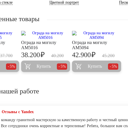
 стекле
Цветной портрет
Песк
енные товары
илу
Ограда на могилу
Ограда на могилу
AM5016
AM5094
₽
₽
38.200
42.900
37.700
40.200
45.200
Купить
Купить
5%
5%
5%
нашей работе
Отзывы с Yandex
 команду гранитной мастерскую за качественную работу и честный ценни
 Все сотрудники очень корректные и терпеливые! Ребята, большое вам сп