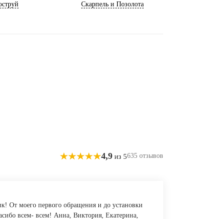
оструй
Скарпель и Позолота
4,9
635 отзывов
из 5
к! От моего первого обращения и до установки
асибо всем- всем! Анна, Виктория, Екатерина,