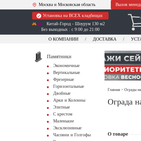
Москва и Московская область
Вызов менед
Установка на ВСЕХ кладбищах
Китай-Город - Шоурум 130 м2
Без выходных : с 9:00 до 21:00
О КОМПАНИИ
ДОСТАВКА
УСТ
Памятники
Экономичные
Вертикальные
Фрезерные
Горизонтальные
Главная
>
Ограды на
Двойные
Ограда н
Арки и Колонны
Элитные
С крестом
Маленькие
Эксклюзивные
О товаре
Часовни и Голгофы