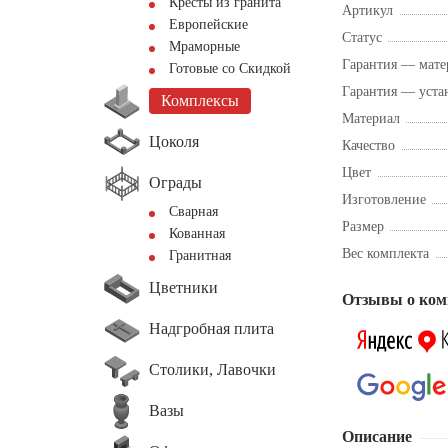
Кресты из гранита
Артикул
Европейские
Статус
Мраморные
Гарантия — мате
Готовые со Скидкой
Гарантия — уста
Комплексы
Материал
Цоколя
Качество
Цвет
Ограды
Изготовление
Сварная
Размер
Кованная
Вес комплекта
Гранитная
Цветники
Отзывы о ком
Надгробная плита
Столики, Лавочки
Вазы
Описание