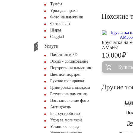
Тумбы
Урна для праха
Похожие 
Фото на памятник
Фотоовалы
Шары
Сaggiati
Брусчатка на 
Услуги
AM5661
₽
10.000
Памятник в 3D
Эскиз - согласование
Купить
Портреты на памятник
Цветной портрет
Ручная гравировка
Другие то
Гравировка с выездом
Ретушь на памятник
Восстановление фото
Цве
Антидождь
Цок
Благоустройство
Уход за могилкой
Де
Установка оград