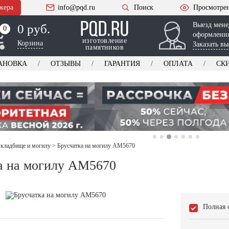
жера
info@pqd.ru
Поиск
Просмотре
Выезд мене
0 руб.
0
0
оформления
изготовление
Корзина
Заказать вы
памятников
АНОВКА
ОТЗЫВЫ
ГАРАНТИЯ
ОПЛАТА
СК
 кладбище и могилу
>
Брусчатка на могилу AM5670
а на могилу AM5670
Полная 