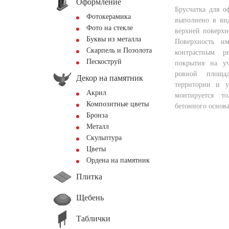
Оформление
Брусчатка для 
Фотокерамика
выполнено в вид
Фото на стекле
верхней поверхн
Буквы из металла
Поверхность и
Скарпель и Позолота
контрастным р
Пескоструй
покрытия на уч
ровной площад
Декор на памятник
территории и у
Акрил
монтируется т
Композитные цветы
бетонного основ
Бронза
Металл
Скульптура
Цветы
Ордена на памятник
Плитка
Щебень
Таблички