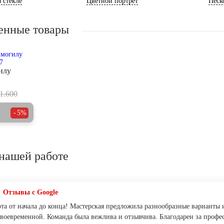
 стекле
Цветной портрет
Песк
енные товары
илу
1.600
5%
нашей работе
Отзывы с Google
ота от начала до конца! Mастерская предложила разнообразные варианты
своевременной. Команда была вежлива и отзывчива. Благодарен за профе