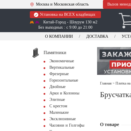
Москва и Московская область
Вызов менед
Установка на ВСЕХ кладбищах
Китай-Город - Шоурум 130 м2
Без выходных : с 9:00 до 21:00
О КОМПАНИИ
ДОСТАВКА
УСТ
Памятники
Экономичные
Вертикальные
Фрезерные
Горизонтальные
Главная
>
Плитка на
Двойные
Брусчатк
Арки и Колонны
Элитные
С крестом
Маленькие
Эксклюзивные
О товаре
Часовни и Голгофы