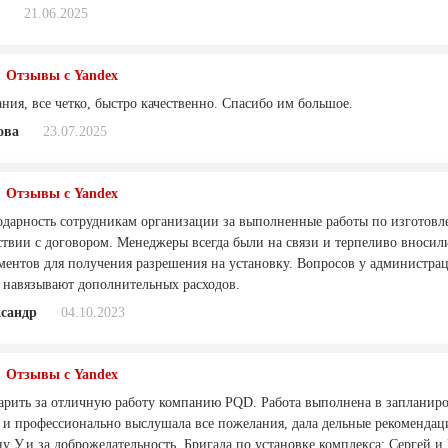
21.06.2025
Отзывы с Yandex
ния, все четко, быстро качественно. Спасибо им большое.
ова
23.07.2025
Отзывы с Yandex
дарность сотрудникам организации за выполненные работы по изготовле
тствии с договором. Менеджеры всегда были на связи и терпеливо вноси
ментов для получения разрешения на установку. Вопросов у администра
е навязывают дополнительных расходов.
сандр
04.10.2023
Отзывы с Yandex
арить за отличную работу компанию PQD. Работа выполнена в запланир
 и профессионально выслушала все пожелания, дала дельные рекомендаци
у У.и за доброжелательность. Бригада по установке комплекса: Сергей 