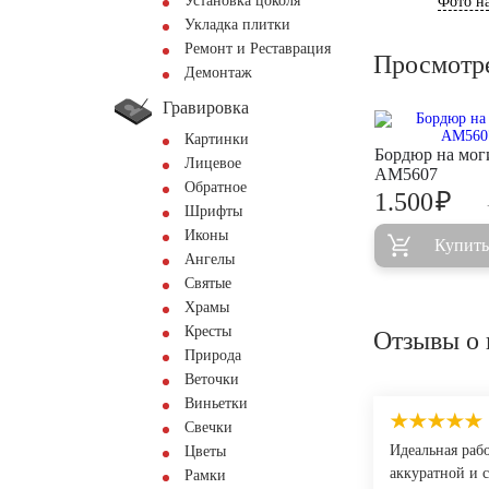
Установка цоколя
Фото на
Укладка плитки
Ремонт и Реставрация
Просмотр
Демонтаж
Гравировка
Картинки
Бордюр на мог
Лицевое
AM5607
Обратное
₽
1.500
Шрифты
Иконы
Купить
Ангелы
Святые
Храмы
Кресты
Отзывы о 
Природа
Веточки
Виньетки
Свечки
Идеальная раб
Цветы
аккуратной и 
Рамки