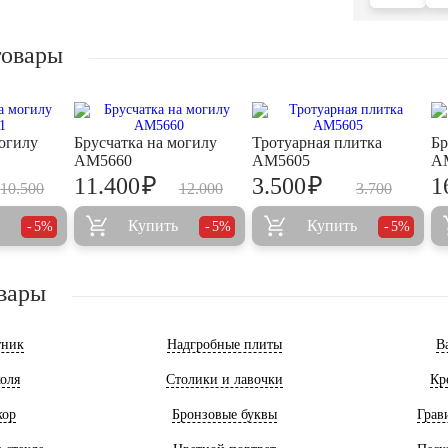
товары
могилу
Брусчатка на могилу
Тротуарная плитка
Бр
AM5660
AM5605
A
₽
₽
11.400
3.500
1
10.500
12.000
3.700
Купить
Купить
5%
5%
5%
вары
тник
Надгробные плиты
В
оля
Столики и лавочки
Кр
кор
Бронзовые буквы
Грав