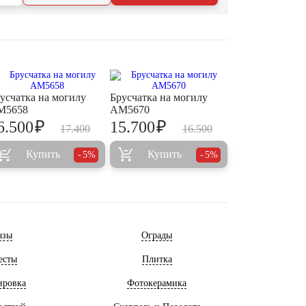
усчатка на могилу
Брусчатка на могилу
M5658
AM5670
₽
₽
6.500
15.700
17.400
16.500
Купить
Купить
5%
5%
азы
Ограды
есты
Плитка
ировка
Фотокерамика