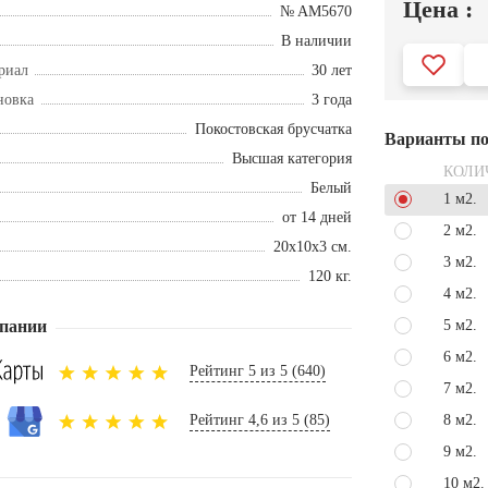
Цена :
№ AM5670
В наличии
риал
30 лет
новка
3 года
Покостовская брусчатка
Варианты по
Высшая категория
КОЛИ
Белый
1 м2.
от 14 дней
2 м2.
20х10х3 см.
3 м2.
120 кг.
4 м2.
пании
5 м2.
6 м2.
Рейтинг 5 из 5 (640)
7 м2.
Рейтинг 4,6 из 5 (85)
8 м2.
9 м2.
10 м2.