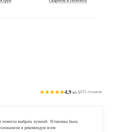
оструй
Скарпель и Позолота
4,9
635 отзывов
из 5
 и помогла выбрать лучший. Установка была
ссионализм и рекомендую всем.