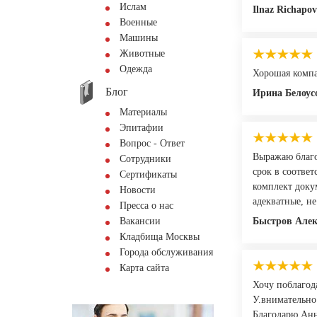
Ислам
Ilnaz Richapov
Военные
Машины
Животные
Одежда
Хорошая компа
Блог
Ирина Белоус
Материалы
Эпитафии
Вопрос - Ответ
Выражаю благо
Сотрудники
срок в соотве
Сертификаты
комплект доку
Новости
адекватные, н
Пресса о нас
Вакансии
Быстров Алек
Кладбища Москвы
Города обслуживания
Карта сайта
Хочу поблагод
У.внимательно
Благодарю Анн