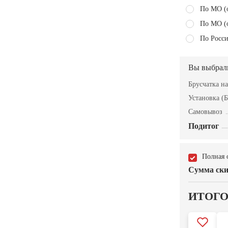
По МО (
По МО (
По Росси
Вы выбрал
Брусчатка н
Установка (Б
Самовывоз
Подитог
Полная 
Сумма ски
ИТОГ