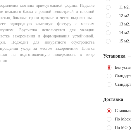
оформления могилы прямоугольной формы. Изделие
11 м2.
е цельного блока с ровной геометрией и плоской
12 м2.
остью, боковые грани прямые и четко выраженные.
меет однородную каменную фактуру с мелким
13 м2.
исунком. Брусчатка используется для укладки
14 м2.
астке захоронения и формирования устойчивой,
15 м2.
ки. Подходит для аккуратного обустройства
прощения ухода за местом захоронения. Плитка
олько на подготовленную поверхность в виде
Установка
ания.
Без уста
Стандарт
Стандарт
Доставка
Самовыв
По Моск
По МО (