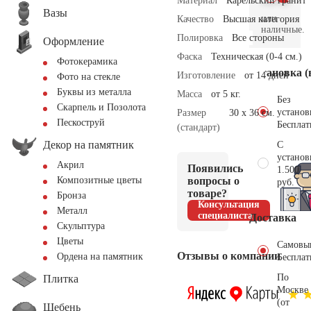
Материал
Карельский гранит
Вазы
или
Качество
Высшая категория
наличные.
Полировка
Все стороны
Оформление
Фаска
Техническая (0-4 см.)
Фотокерамика
Установка (
Изготовление
от 14 дней
Фото на стекле
Буквы из металла
Масса
от 5 кг.
Без
Скарпель и Позолота
установ
Размер
30 х 36 см.
Пескоструй
Бесплат
(стандарт)
Декор на памятник
С
установ
Акрил
Появились
1.500
вопросы о
Композитные цветы
руб.
товаре?
Бронза
Консультация
Металл
специалиста
Доставка
Скульптура
Цветы
Самовы
Отзывы о компании
Ордена на памятник
Бесплат
По
Плитка
Москве
(от
Щебень