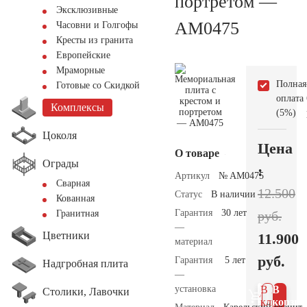
портретом —
Эксклюзивные
AM0475
Часовни и Голгофы
Кресты из гранита
Европейские
Мраморные
Полная
Готовые со Скидкой
оплата
Комплексы
(5%)
Цоколя
Цена
О товаре
Ограды
:
Артикул
№ AM0475
Сварная
12.500
Статус
В наличии
Кованная
Гарантия
30 лет
руб.
Гранитная
—
Цветники
11.900
материал
руб.
Гарантия
5 лет
Надгробная плита
—
установка
В 1
В
Столики, Лавочки
клик
корзин