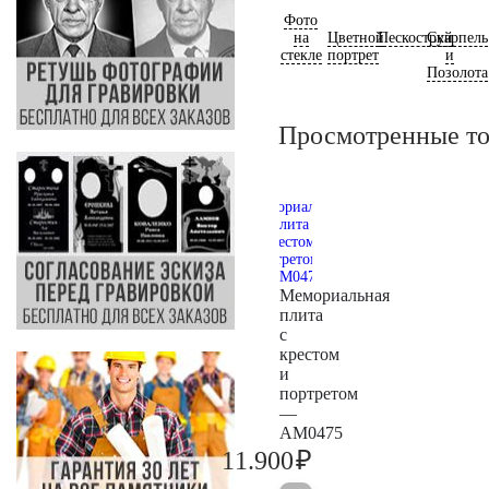
Фото
на
Цветной
Пескоструй
Скарпель
стекле
портрет
и
Позолота
Просмотренные т
Мемориальная
плита
с
крестом
и
портретом
—
AM0475
₽
11.900
12.500