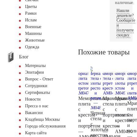
наличные.
Цветы
Нашли
Рамки
дешевле?
Ислам
Сообщите
и
Военные
получите
Машины
скидку.
Животные
Одежда
Похожие товары
Блог
Материалы
Эпитафии
Вопрос - Ответ
Сотрудники
Сертификаты
Мемориальная
Мраморная
Мраморна
Новости
Мра
плита
стела
плита
Пресса о нас
плит
с
с
с
Черная
Вакансии
с
крестом
портретом
золотым
стела
порт
Кладбища Москвы
и
и
крестом
с
и
портретом
крестом
—
Города обслуживания
золотым
мол
—
—
AM0490
Карта сайта
крестом
—
AM0475
AM0498