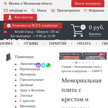
Москва и Московская область
Вызов менеджера
info@pqd.ru
Поиск
Просмотренное
Избранное
Конструктор
Установка на ВСЕХ кладбищах
0 руб.
0
0
Китай-Город - Шоурум 130 м2
Корзина
Без выходных : с 9:00 до 21:00
Выезд менеджера для
АНОВКА
ОТЗЫВЫ
ГАРАНТИЯ
ОПЛАТА
СК
оформления заказа
изготовление
Заказать выезд
памятников
+7 (495) 518-44-23
Памятники
Экономичные
Обратный звонок
Главная
>
Мемориальная плита с
Вертикальные
крестом и портретом — AM0475
Фрезерные
Мемориальная
Горизонтальные
Двойные
плита с
Арки и Колонны
Элитные
крестом и
С крестом
Маленькие