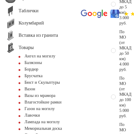
МКАД
до 5
Таблички
км)
3.000
Колумбарий
руб.
По
Вставка из гранита
МО
(от
Товары
МКАД
до 50
Ангел на могилу
км)
Балясины
4.000
Бордюр
руб.
Брусчатка
По
Бюст и Скульптуры
МО
(от
Вазон
МКАД
Вазы из мрамора
до 100
Влагостойкие рамки
км)
Газон на могилу
5.000
Лавочки
руб.
Лампада на могилу
По
Мемориальная доска
МО