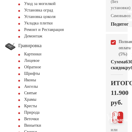
(Без
Уход за могилкой
установки)
Установка оград
Самовывоз
Установка цоколя
Укладка плитки
Подитог
Ремонт и Реставрация
Демонтаж
Полная
Гравировка
оплата
(5%)
Картинки
Лицевое
Сумма
63
Обратное
скидок
руб
Шрифты
Иконы
ИТОГ
Ангелы
11.900
Святые
Храмы
руб.
Кресты
Природа
В 1
В
Веточки
клик
корзин
Виньетки
или
Свечки