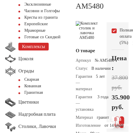
AM5480
Эксклюзивные
Часовни и Голгофы
Кресты из гранита
Европейские
Полная
Мраморные
оплата
Готовые со Скидкой
(5%)
Комплексы
О товаре
Цена
Цоколя
Артикул
№ AM5480
:
Статус
В наличии
Ограды
Гарантия
5 лет
37.800
Сварная
—
Кованная
руб.
материал
Гранитная
35.900
Гарантия
3 года
Цветники
—
руб.
установка
Надгробная плита
Материал
гранит
В 1
В
клик
корзин
Изготовление
от 14 дней
Столики, Лавочки