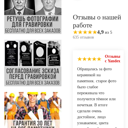
Отзывы о нашей
работе
4,9
из 5
635 отзывов
Отзывы
с Yandex
Обращалась за фото
керамикой на
памятник. старое фото
было слабое
переживала что
получится тёмное или
нечеткая. В итоге
сделали очень
достойное, лицо
узнаваемое, цвета