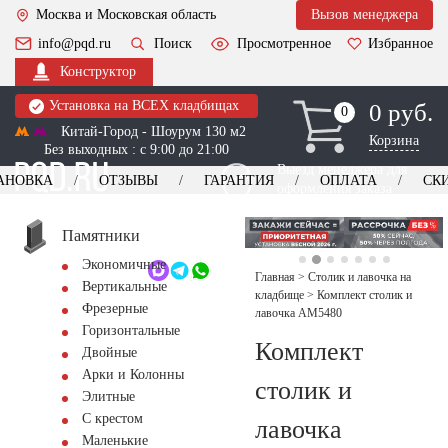
Москва и Московская область
Вызов менеджера
info@pqd.ru
Поиск
Просмотренное
Избранное
Конструктор
Установка на ВСЕХ кладбищах
0 руб.
0
0
Китай-Город - Шоурум 130 м2
Корзина
Без выходных : с 9:00 до 21:00
Выезд менеджера для
АНОВКА
ОТЗЫВЫ
ГАРАНТИЯ
ОПЛАТА
СК
оформления заказа
изготовление
Заказать выезд
памятников
+7 (495) 518-44-23
Памятники
Экономичные
Обратный звонок
Главная
>
Столик и лавочка на
Вертикальные
кладбище
>
Комплект столик и
Фрезерные
лавочка AM5480
Горизонтальные
Комплект
Двойные
Арки и Колонны
столик и
Элитные
С крестом
лавочка
Маленькие