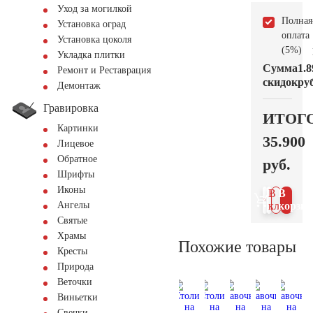
Уход за могилкой
Полная
Установка оград
оплата
Установка цоколя
(5%)
Укладка плитки
Сумма
1.8
Ремонт и Реставрация
скидок
руб
Демонтаж
Гравировка
ИТОГ
Картинки
35.900
Лицевое
Обратное
руб.
Шрифты
Иконы
В 1
В
Ангелы
клик
корзин
Святые
Храмы
Похожие товары
Кресты
Природа
Веточки
Виньетки
Свечки