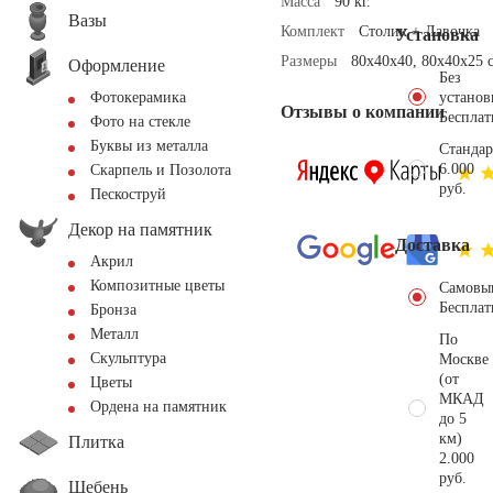
Масса
90 кг.
Вазы
Комплект
Столик + Лавочка
Установка
Размеры
80x40x40, 80x40x25 
Оформление
Без
установ
Фотокерамика
Отзывы о компании
Бесплат
Фото на стекле
Буквы из металла
Стандар
6.000
Скарпель и Позолота
руб.
Пескоструй
Декор на памятник
Доставка
Акрил
Композитные цветы
Самовы
Бесплат
Бронза
Металл
По
Скульптура
Москве
(от
Цветы
МКАД
Ордена на памятник
до 5
км)
Плитка
2.000
руб.
Щебень