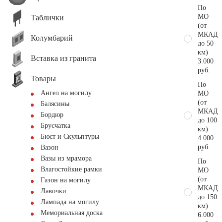
По
МО
Таблички
(от
МКАД
Колумбарий
до 50
км)
Вставка из гранита
3.000
руб.
Товары
По
Ангел на могилу
МО
(от
Балясины
МКАД
Бордюр
до 100
Брусчатка
км)
Бюст и Скульптуры
4.000
руб.
Вазон
Вазы из мрамора
По
Влагостойкие рамки
МО
(от
Газон на могилу
МКАД
Лавочки
до 150
Лампада на могилу
км)
Мемориальная доска
6.000