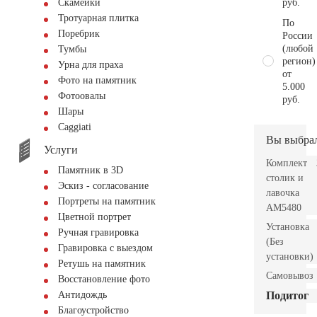
руб.
Скамейки
Тротуарная плитка
По
Поребрик
России
(любой
Тумбы
регион)
Урна для праха
от
Фото на памятник
5.000
Фотоовалы
руб.
Шары
Сaggiati
Вы выбра
Услуги
Комплект
Памятник в 3D
столик и
Эскиз - согласование
лавочка
Портреты на памятник
AM5480
Цветной портрет
Установка
Ручная гравировка
(Без
Гравировка с выездом
установки)
Ретушь на памятник
Самовывоз
Восстановление фото
Подитог
Антидождь
Благоустройство