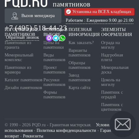
памятников
Установка на ВСЕХ кладбищах
Вызов менеджера
Работаем : Ежедневно 9:00 до 21:00
+7 (495) 518-44-23
ИЗГОТОВЛЕНИЕ
ПОМОЩЬ В
ПОЛЕЗНАЯ
ЭЛЕМЕНТЫ
ПАМЯТНИКОВ
ВЫБОРЕ
ИНФОРМАЦИЯ
ОФОРМЛЕНИЯ
Обратный звонок
Памятники из
Цены на
Как заказать?
Ограда на
гранита
памятники
могилу
Варианты
Мемориальный
Виды
памятников
Надгробная
комплекс
памятников
плита
Образцы
Памятники из
Проект
памятников
Мемориальная
мрамора
памятников
доска
Завод
Каталог памятников
Рисунки
памятников
Цоколь на
памятников
могилу
Дизайн памятников
Карта сайта
Формы
Памятник с
памятников
оградой
Памятник с
цветником
© 1990 - 2026 PQD.ru - Гранитная мастерская.
Условия
использования
-
Политика конфиденциальности
-
Гарантия и
возврат
-
Реквизиты