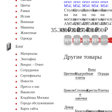
Цветы
Столик
Столик
Лавочка
Лавочка
Лавоч
Рамки
на
на
на
на
на
Ислам
могилу
могилу
могилу
могилу
могил
Военные
AM5423
AM5427
AM5414
AM5431
AM54
Машины
₽
₽
₽
₽
₽
35.300
49.600
8.800
27.400
10.800
37.200
52.200
9.300
28.800
11
Животные
Одежда
Купить
Купить
Купить
Купить
Купить
5%
5%
5%
5%
Блог
Материалы
Другие товары
Эпитафии
Вопрос - Ответ
Вазы
Сотрудники
Цветник
Надгробные
Ограды
Сертификаты
плиты
Новости
Пресса о нас
Цоколя
Столики
Кресты
Плитка
Вакансии
и
Кладбища Москвы
лавочки
Города обслуживания
Декор
Карта сайта
Бронзовые
Гравировка
Фотокер