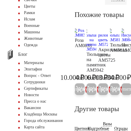
Цветы
Рамки
Похожие товары
Ислам
Военные
Машины
Животные
Роза
Тюльпан
Иис
Одежда
AM0833
Акриловые
AM5816
AM0
Блог
Тюльпаны
цветы
на
AM5725
Материалы
памятник
Эпитафии
AM5942
₽
₽
₽
₽
Вопрос - Ответ
10.000
4.800
6.000
13.900
34.500
10.500
5.000
6.300
14.60
Сотрудники
Сертификаты
Купить
Купить
Купить
Купить
Купит
5%
5%
5%
5%
Новости
Пресса о нас
Другие товары
Вакансии
Кладбища Москвы
Города обслуживания
Вазы
Карта сайта
Цветник
Надгробные
Ограды