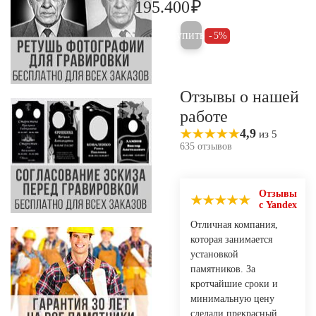
₽
195.400
205.700
Купить
5%
Отзывы о нашей
работе
4,9
из 5
635 отзывов
Отзывы
с Yandex
Отличная компания,
которая занимается
установкой
памятников. За
кротчайшие сроки и
минимальную цену
сделали прекрасный