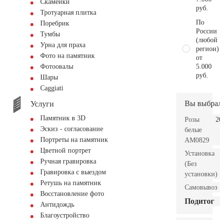
Скамейки
руб.
Тротуарная плитка
По
Поребрик
России
Тумбы
(любой
Урна для праха
регион)
Фото на памятник
от
5.000
Фотоовалы
руб.
Шары
Сaggiati
Вы выбра
Услуги
Памятник в 3D
Розы
2
Эскиз - согласование
белые
Портреты на памятник
AM0829
Цветной портрет
Установка
Ручная гравировка
(Без
Гравировка с выездом
установки)
Ретушь на памятник
Самовывоз
Восстановление фото
Подитог
Антидождь
Благоустройство