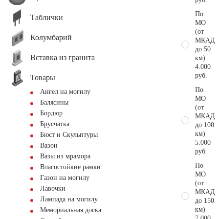
По
Таблички
МО
(от
Колумбарий
МКАД
до 50
Вставка из гранита
км)
4.000
руб.
Товары
По
Ангел на могилу
МО
Балясины
(от
Бордюр
МКАД
Брусчатка
до 100
км)
Бюст и Скульптуры
5.000
Вазон
руб.
Вазы из мрамора
По
Влагостойкие рамки
МО
Газон на могилу
(от
Лавочки
МКАД
Лампада на могилу
до 150
км)
Мемориальная доска
7.000