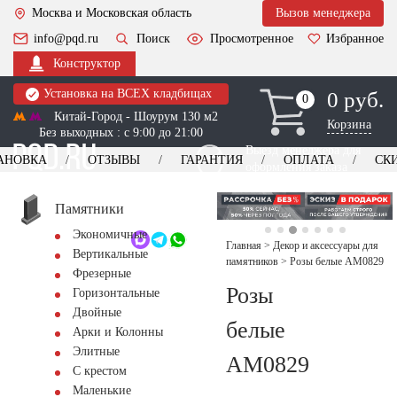
Москва и Московская область
Вызов менеджера
info@pqd.ru
Поиск
Просмотренное
Избранное
Конструктор
Установка на ВСЕХ кладбищах
0 руб.
0
0
Китай-Город - Шоурум 130 м2
Корзина
Без выходных : с 9:00 до 21:00
Выезд менеджера для
АНОВКА
ОТЗЫВЫ
ГАРАНТИЯ
ОПЛАТА
СК
оформления заказа
изготовление
Заказать выезд
памятников
+7 (495) 518-44-23
Памятники
Экономичные
Обратный звонок
Главная
>
Декор и аксессуары для
Вертикальные
памятников
>
Розы белые AM0829
Фрезерные
Розы
Горизонтальные
Двойные
белые
Арки и Колонны
Элитные
AM0829
С крестом
Маленькие