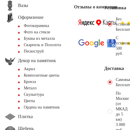
Вазы
Отзывы о компании
Установка
Оформление
Без
установ
Фотокерамика
Бесплат
Фото на стекле
С
Буквы из металла
установ
Скарпель и Позолота
500
Пескоструй
руб.
Декор на памятник
Доставка
Акрил
Композитные цветы
Самовы
Бронза
Бесплат
Металл
По
Скульптура
Москве
Цветы
(от
Ордена на памятник
МКАД
до 5
Плитка
км)
3.000
Щебень
руб.