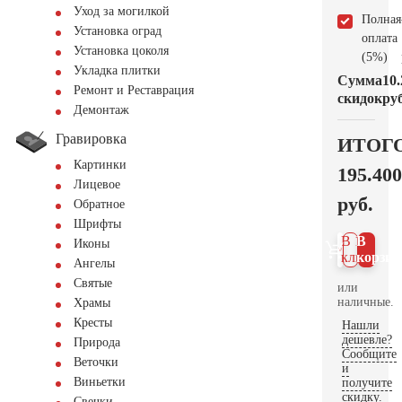
Уход за могилкой
Полная
Установка оград
оплата
Установка цоколя
(5%)
Укладка плитки
Сумма
10.
Ремонт и Реставрация
скидок
руб
Демонтаж
Гравировка
ИТОГ
Картинки
195.400
Лицевое
руб.
Обратное
Шрифты
В 1
В
Иконы
клик
корзин
Ангелы
Святые
или
наличные.
Храмы
Кресты
Нашли
дешевле?
Природа
Сообщите
Веточки
и
Виньетки
получите
скидку.
Свечки