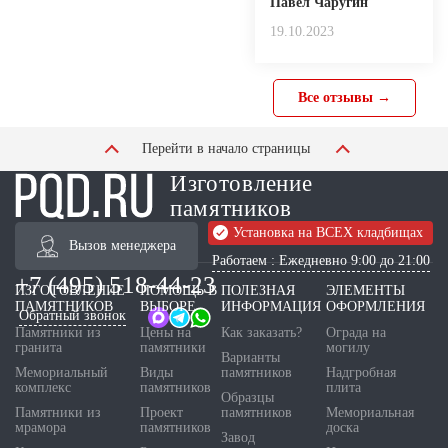
Павел Чаругин
19.10.2023
Все отзывы →
Перейти в начало страницы
Изготовление
памятников
Установка на ВСЕХ кладбищах
Вызов менеджера
Работаем : Ежедневно 9:00 до 21:00
+7 (495) 518-44-23
ИЗГОТОВЛЕНИЕ
ПОМОЩЬ В
ПОЛЕЗНАЯ
ЭЛЕМЕНТЫ
ПАМЯТНИКОВ
ВЫБОРЕ
ИНФОРМАЦИЯ
ОФОРМЛЕНИЯ
Обратный звонок
Памятники из
Цены на
Как заказать?
Ограда на
гранита
памятники
могилу
Варианты
Мемориальный
Виды
памятников
Надгробная
комплекс
памятников
плита
Образцы
Памятники из
Проект
памятников
Мемориальная
мрамора
памятников
доска
Завод