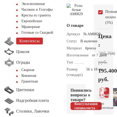
Эксклюзивные
Часовни и Голгофы
Полная
Кресты из гранита
оплата
Европейские
(5%)
О товаре
Мраморные
Готовые со Скидкой
Артикул
№ AM0829
Цена
Комплексы
Статус
В наличии
:
Материал
бронза
Цоколя
205.700
Изготовление
от 7 дней
руб.
Ограды
Тип
Размер
56 х 18 см.
195.400
Сварная
(стандарт)
Кованная
руб.
Гранитная
Цветники
В 1
В
Появились
клик
корзин
вопросы о
товаре?
Надгробная плита
или
Консультация
наличные.
специалиста
Столики, Лавочки