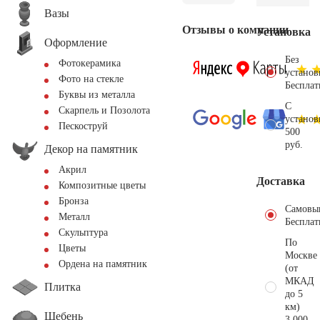
Вазы
Отзывы о компании
Установка
Оформление
Без
Фотокерамика
установ
Фото на стекле
Бесплат
Буквы из металла
С
Скарпель и Позолота
установ
Пескоструй
500
руб.
Декор на памятник
Акрил
Доставка
Композитные цветы
Бронза
Самовы
Металл
Бесплат
Скульптура
По
Цветы
Москве
Ордена на памятник
(от
МКАД
Плитка
до 5
км)
Щебень
3.000