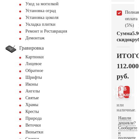
Уход за могилкой
Установка оград
Полная
Установка цоколя
оплата
Укладка плитки
(5%)
Ремонт и Реставрация
Сумма
5.9
Демонтаж
скидок
руб
Гравировка
ИТОГ
Картинки
Лицевое
112.000
Обратное
руб.
Шрифты
Иконы
В 1
В
Ангелы
клик
корзин
Святые
Храмы
или
наличные.
Кресты
Нашли
Природа
дешевле?
Веточки
Сообщите
Виньетки
и
получите
Свечки