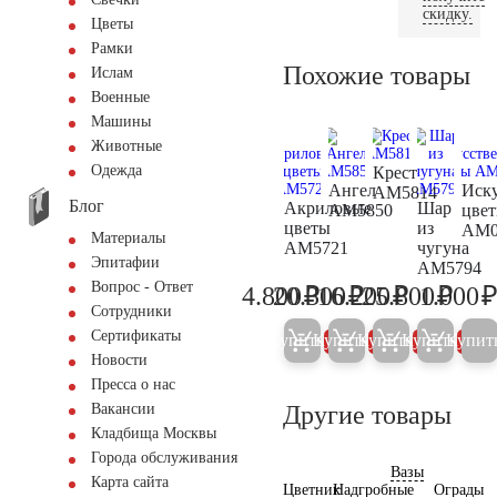
скидку.
Цветы
Рамки
Похожие товары
Ислам
Военные
Машины
Животные
Одежда
Крест
Ангел
Иск
AM5814
Блог
Акриловые
Шар
AM5850
цве
цветы
из
AM0
Материалы
AM5721
чугуна
Эпитафии
AM5794
Вопрос - Ответ
₽
₽
₽
₽
4.800
20.300
16.200
25.800
1.000
5.000
21.400
17.000
27.20
Сотрудники
Сертификаты
Купить
Купить
Купить
Купить
Купит
5%
5%
5%
5%
Новости
Пресса о нас
Другие товары
Вакансии
Кладбища Москвы
Города обслуживания
Вазы
Карта сайта
Цветник
Надгробные
Ограды