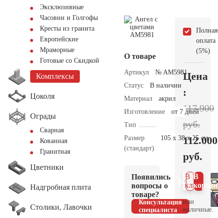
Эксклюзивные
Часовни и Голгофы
Кресты из гранита
Полная
Европейские
оплата
Мраморные
(5%)
О товаре
Готовые со Скидкой
Артикул
№ AM5981
Цена
Комплексы
Статус
В наличии
:
Цоколя
Материал
акрил
117.900
Изготовление
от 7 дней
Ограды
руб.
Тип
Сварная
Размер
105 х 38 х 25 см.
112.000
Кованная
(стандарт)
Гранитная
руб.
Цветники
В 1
В
Появились
клик
корзин
вопросы о
Надгробная плита
товаре?
или
Консультация
Столики, Лавочки
наличные.
специалиста