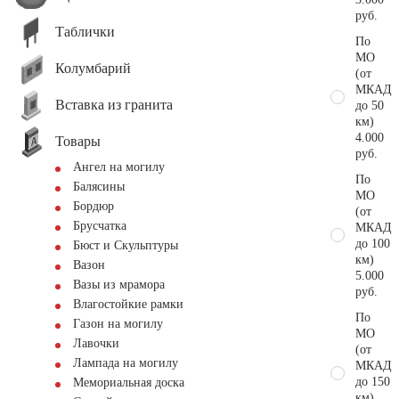
руб.
Таблички
По
МО
Колумбарий
(от
МКАД
Вставка из гранита
до 50
км)
4.000
Товары
руб.
Ангел на могилу
По
Балясины
МО
Бордюр
(от
Брусчатка
МКАД
до 100
Бюст и Скульптуры
км)
Вазон
5.000
Вазы из мрамора
руб.
Влагостойкие рамки
По
Газон на могилу
МО
Лавочки
(от
Лампада на могилу
МКАД
до 150
Мемориальная доска
км)