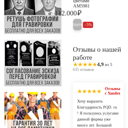
цветами
AM5981
₽
112.000
117.900
Купить
5%
Отзывы о нашей
работе
4,9
из 5
635 отзывов
Отзывы
с Yandex
Хочу выразить
Благодарность PQD. ru
! Я пользуюсь услугами
данной фирмы уже
много лет. Большой