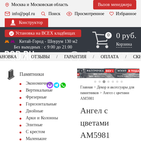
Москва и Московская область
Вызов менеджера
info@pqd.ru
Поиск
Просмотренное
Избранное
Конструктор
Установка на ВСЕХ кладбищах
0 руб.
0
0
Китай-Город - Шоурум 130 м2
Корзина
Без выходных : с 9:00 до 21:00
Выезд менеджера для
АНОВКА
ОТЗЫВЫ
ГАРАНТИЯ
ОПЛАТА
СК
оформления заказа
изготовление
Заказать выезд
памятников
+7 (495) 518-44-23
Памятники
Экономичные
Обратный звонок
Главная
>
Декор и аксессуары для
Вертикальные
памятников
>
Ангел с цветами
Фрезерные
AM5981
Горизонтальные
Ангел с
Двойные
Арки и Колонны
цветами
Элитные
С крестом
AM5981
Маленькие