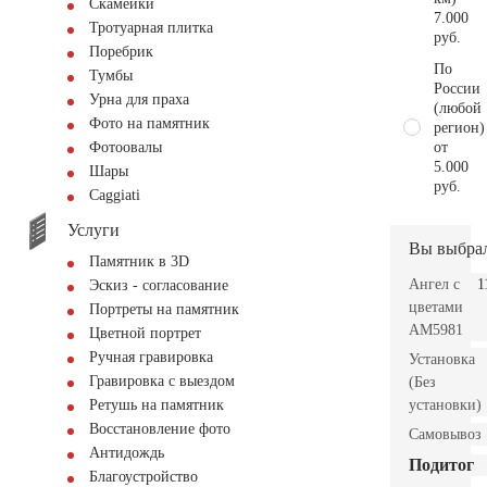
Скамейки
7.000
Тротуарная плитка
руб.
Поребрик
По
Тумбы
России
Урна для праха
(любой
Фото на памятник
регион)
от
Фотоовалы
5.000
Шары
руб.
Сaggiati
Услуги
Вы выбра
Памятник в 3D
Ангел с
1
Эскиз - согласование
цветами
Портреты на памятник
AM5981
Цветной портрет
Ручная гравировка
Установка
Гравировка с выездом
(Без
установки)
Ретушь на памятник
Восстановление фото
Самовывоз
Антидождь
Подитог
Благоустройство