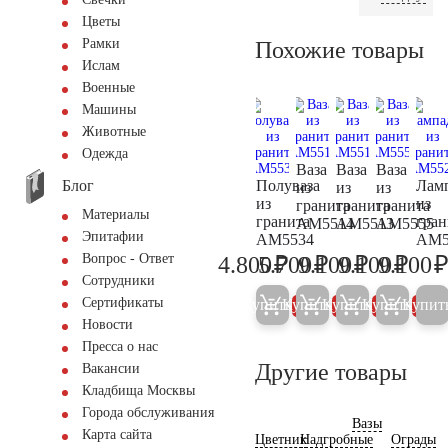
Цветы
Рамки
Похожие товары
Ислам
Военные
Машины
Животные
Одежда
Ваза
Ваза
Ваза
Блог
Полуваза
Лам
из
из
из
из
из
гранита
гранита
гранита
Материалы
гранита
гран
AM5514
AM5513
AM5555
Эпитафии
AM5534
AM5
₽
₽
₽
₽
Вопрос - Ответ
4.800
5.700
9.100
9.100
9.100
5.100
6.000
9.600
9.600
Сотрудники
Сертификаты
Купить
Купить
Купить
Купить
Купит
5%
5%
5%
5%
Новости
Пресса о нас
Другие товары
Вакансии
Кладбища Москвы
Города обслуживания
Вазы
Карта сайта
Цветник
Надгробные
Ограды