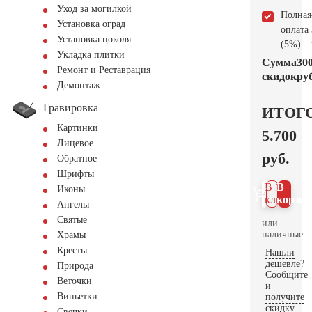
Уход за могилкой
Полная
Установка оград
оплата
Установка цоколя
(5%)
Укладка плитки
Сумма
30
Ремонт и Реставрация
скидок
руб
Демонтаж
Гравировка
ИТОГ
Картинки
5.700
Лицевое
руб.
Обратное
Шрифты
В 1
В
Иконы
клик
корзин
Ангелы
Святые
или
наличные.
Храмы
Кресты
Нашли
дешевле?
Природа
Сообщите
Веточки
и
Виньетки
получите
скидку.
Свечки