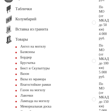
По
Таблички
МО
(от
Колумбарий
МКАД
до 50
Вставка из гранита
км)
4.000
руб.
Товары
По
Ангел на могилу
МО
Балясины
(от
Бордюр
МКАД
Брусчатка
до 100
км)
Бюст и Скульптуры
5.000
Вазон
руб.
Вазы из мрамора
По
Влагостойкие рамки
МО
Газон на могилу
(от
Лавочки
МКАД
Лампада на могилу
до 150
км)
Мемориальная доска
7.000