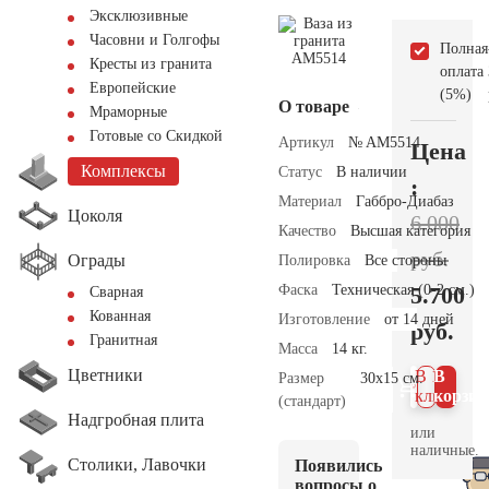
Эксклюзивные
Часовни и Голгофы
Полная
Кресты из гранита
оплата
Европейские
(5%)
О товаре
Мраморные
Готовые со Скидкой
Артикул
№ AM5514
Цена
Комплексы
Статус
В наличии
:
Материал
Габбро-Диабаз
Цоколя
6.000
Качество
Высшая категория
руб.
Ограды
Полировка
Все стороны
Фаска
Техническая (0-2 см.)
5.700
Сварная
Кованная
Изготовление
от 14 дней
руб.
Гранитная
Масса
14 кг.
Цветники
В 1
В
Размер
30х15 см.
клик
корзин
(стандарт)
Надгробная плита
или
наличные.
Столики, Лавочки
Появились
вопросы о