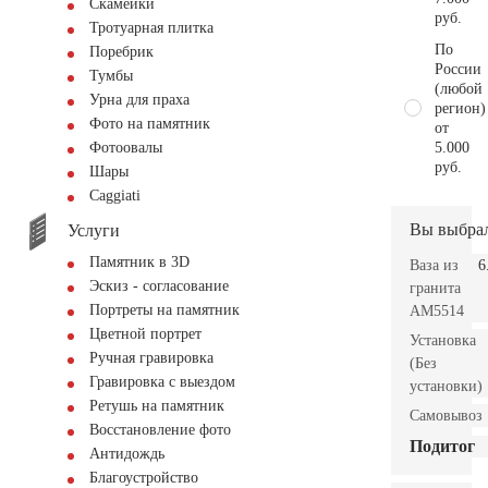
Скамейки
руб.
Тротуарная плитка
По
Поребрик
России
Тумбы
(любой
Урна для праха
регион)
Фото на памятник
от
5.000
Фотоовалы
руб.
Шары
Сaggiati
Вы выбра
Услуги
Памятник в 3D
Ваза из
6
Эскиз - согласование
гранита
Портреты на памятник
AM5514
Цветной портрет
Установка
Ручная гравировка
(Без
Гравировка с выездом
установки)
Ретушь на памятник
Самовывоз
Восстановление фото
Подитог
Антидождь
Благоустройство