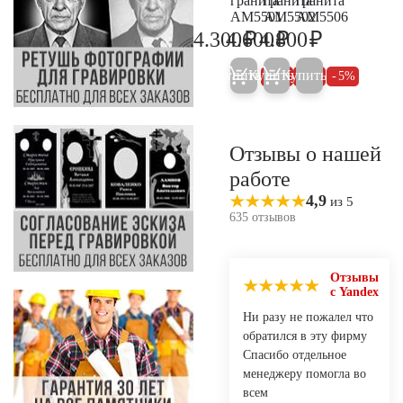
гранита
гранита
гранита
AM5501
AM5502
AM5506
₽
₽
₽
4.300
4.600
4.800
4.500
4.800
5.100
Купить
Купить
Купить
5%
5%
5%
Отзывы о нашей
работе
4,9
из 5
635 отзывов
Отзывы
с Yandex
Ни разу не пожалел что
обратился в эту фирму
Спасибо отдельное
менеджеру помогла во
всем