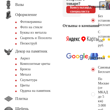
товаре?
Вазы
Установка
Консультация
специалиста
Оформление
Без
установ
Фотокерамика
Бесплат
Отзывы о компании
Фото на стекле
С
Буквы из металла
установ
Скарпель и Позолота
500
Пескоструй
руб.
Декор на памятник
Доставка
Акрил
Композитные цветы
Самовы
Бронза
Бесплат
Металл
По
Скульптура
Москве
Цветы
(от
Ордена на памятник
МКАД
до 5
Плитка
км)
3.000
Щебень
руб.