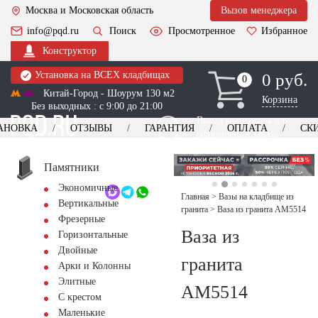
Москва и Московская область
Вызов менеджера
info@pqd.ru
Поиск
Просмотренное
Избранное
Конструктор
Установка на ВСЕХ кладбищах
0 руб.
0
0
Китай-Город - Шоурум 130 м2
Корзина
Без выходных : с 9:00 до 21:00
Выезд менеджера для
АНОВКА
ОТЗЫВЫ
ГАРАНТИЯ
ОПЛАТА
СК
оформления заказа
изготовление
Заказать выезд
памятников
+7 (495) 518-44-23
Памятники
Экономичные
Обратный звонок
Главная
>
Вазы на кладбище из
Вертикальные
гранита
>
Ваза из гранита AM5514
Фрезерные
Ваза из
Горизонтальные
Двойные
гранита
Арки и Колонны
Элитные
AM5514
С крестом
Маленькие