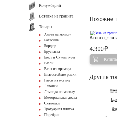
Колумбарий
Вставка из гранита
Похожие 
Товары
Ангел на могилу
Ваза из грани
Балясины
Бордюр
₽
4.300
Брусчатка
Бюст и Скульптуры
Купить
Вазон
Вазы из мрамора
Влагостойкие рамки
Другие то
Газон на могилу
Лавочки
Цве
Лампада на могилу
Мемориальная доска
Цок
Скамейки
Де
Тротуарная плитка
Поребрик