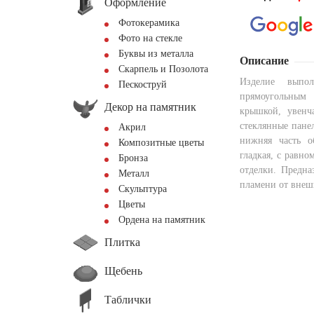
Оформление
Фотокерамика
Фото на стекле
Буквы из металла
Описание
Скарпель и Позолота
Изделие выпо
Пескоструй
прямоугольным
Декор на памятник
крышкой, увенч
стеклянные пане
Акрил
нижняя часть о
Композитные цветы
гладкая, с равн
Бронза
отделки. Предна
Металл
пламени от внеш
Скульптура
Цветы
Ордена на памятник
Плитка
Щебень
Таблички