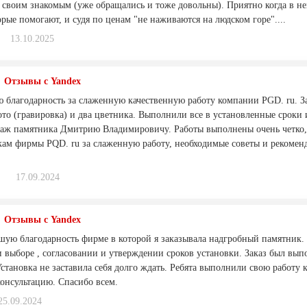
 своим знакомым (уже обращались и тоже довольны). Приятно когда в не
орые помогают, и судя по ценам "не наживаются на людском горе"....
13.10.2025
Отзывы с Yandex
 благодарность за слаженную качественную работу компании PGD. ru. З
ото (гравировка) и два цветника. Выполнили все в установленные сроки
таж памятника Дмитрию Владимировичу. Работы выполнены очень четко,
кам фирмы PQD. ru за слаженную работу, необходимые советы и рекомен
17.09.2024
Отзывы с Yandex
ую благодарность фирме в которой я заказывала надгробный памятник
и выборе , согласовании и утверждении сроков установки. Заказ был вып
Установка не заставила себя долго ждать. Ребята выполнили свою работу 
онсультацию. Спасибо всем.
25.09.2024