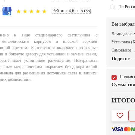
По Росси
Рейтинг 4,6 из 5 (85)
Вы выбрал
Лампада из 
лнено в виде стационарного светильника с
 металлическим корпусом и плоской верхней
Установка (Б
анной крестом. Конструкция включает прозрачные
Самовывоз
ли и боковую дверцу для установки и замены свечи,
Подитог
беспечивает устойчивое размещение. Поверхность
омерным металлическим покрытием без декоративной
значена для размещения источника света и защиты
Полная 
них воздействий.
Сумма ски
ИТОГ