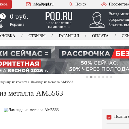
жера
info@pqd.ru
Поиск
Просмотре
Выезд мене
0 руб.
0
0
оформления
изготовление
Корзина
Заказать вы
памятников
АНОВКА
ОТЗЫВЫ
ГАРАНТИЯ
ОПЛАТА
СК
ладбище из гранита
>
Лампада из металла AM5563
из металла AM5563
Полная 