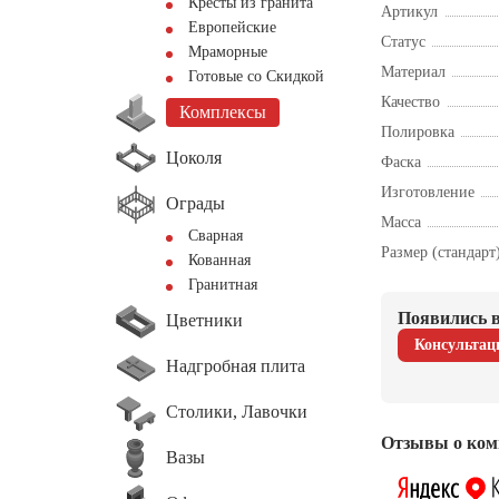
Кресты из гранита
Артикул
Европейские
Статус
Мраморные
Материал
Готовые со Скидкой
Качество
Комплексы
Полировка
Цоколя
Фаска
Изготовление
Ограды
Масса
Сварная
Размер (стандарт
Кованная
Гранитная
Появились в
Цветники
Консультац
Надгробная плита
Столики, Лавочки
Отзывы о ком
Вазы