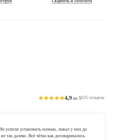
оструй
Скарпель и Позолота
4,9
635 отзывов
из 5
Не успели установить осенью, лежал у них до
е так далеко. Всё чётко как договаривались.