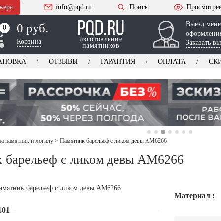
жера
info@pqd.ru
Поиск
Просмотре
Выезд мене
0 руб.
0
0
оформления
изготовление
Корзина
Заказать вы
памятников
АНОВКА
ОТЗЫВЫ
ГАРАНТИЯ
ОПЛАТА
СК
на памятник и могилу
>
Памятник барельеф с ликом девы AM6266
 барельеф с ликом девы AM6266
Материал :
101