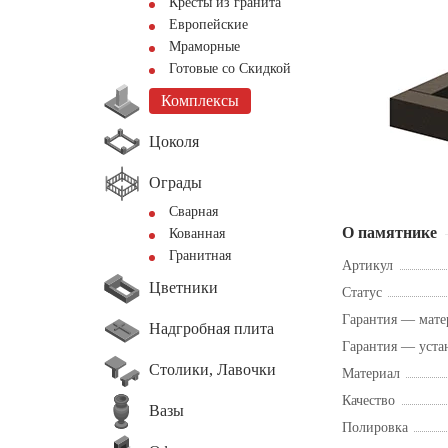
Кресты из гранита
Европейские
Мраморные
Готовые со Скидкой
Комплексы
Цоколя
Ограды
Сварная
О памятнике
Кованная
Гранитная
Артикул
Цветники
Статус
Гарантия — мате
Надгробная плита
Гарантия — уста
Столики, Лавочки
Материал
Качество
Вазы
Полировка