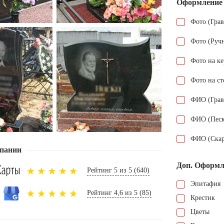
Оформление
Фото (Гра
Фото (Руч
Фото на к
Фото на ст
ФИО (Грав
ФИО (Песк
ФИО (Скар
пании
Доп. Оформл
Рейтинг 5 из 5 (640)
Эпитафия
Рейтинг 4,6 из 5 (85)
Крестик
Цветы