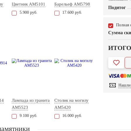
лу
Цветник AM5101
Барельеф AM5798
Подитог
5.900 руб.
17.600 руб.
Полная 
Сумма ски
ИТОГ
Нашли 
14
Лампада из гранита
Столик на могилу
AM5523
AM5420
9.100 руб.
16.000 руб.
памятники