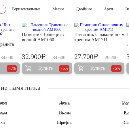
Горизонтальные
Малые
Двойные
Арки
Э
Памятник Трапеция с
Памятник С лаконичным
П
волной AM1060
крестом AM1711
г
гранита
к
₽
₽
32.900
27.700
34.600
34.600
29.200
ь
Купить
Купить
5%
5%
5%
ие памятника
евое
Цветы
Обр
рода
Иконы
Кр
мки
Шрифты
Св