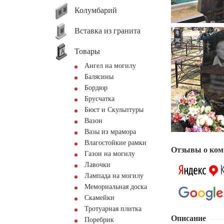
Колумбарий
Вставка из гранита
Товары
Ангел на могилу
Балясины
Бордюр
Брусчатка
Бюст и Скульптуры
Вазон
Вазы из мрамора
Влагостойкие рамки
Отзывы о ком
Газон на могилу
Лавочки
Лампада на могилу
Мемориальная доска
Скамейки
Тротуарная плитка
Описание
Поребрик