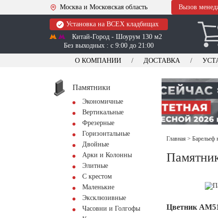
Москва и Московская область
Вызов менед
Установка на ВСЕХ кладбищах
Китай-Город - Шоурум 130 м2
Без выходных : с 9:00 до 21:00
О КОМПАНИИ
ДОСТАВКА
УСТ
Памятники
Экономичные
Вертикальные
Фрезерные
Горизонтальные
Главная
>
Барельеф 
Двойные
Памятник
Арки и Колонны
Элитные
С крестом
Маленькие
Эксклюзивные
Цветник АМ5
Часовни и Голгофы