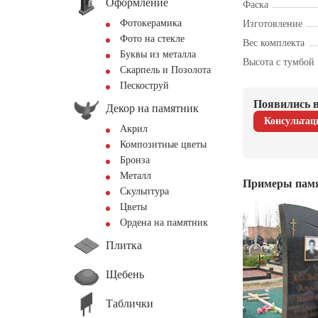
Оформление
Фаска
Фотокерамика
Изготовление
Фото на стекле
Вес комплекта
Буквы из металла
Высота с тумбой
Скарпель и Позолота
Пескоструй
Появились в
Декор на памятник
Консультац
Акрил
Композитные цветы
Бронза
Металл
Примеры пам
Скульптура
Цветы
Ордена на памятник
Плитка
Щебень
Таблички