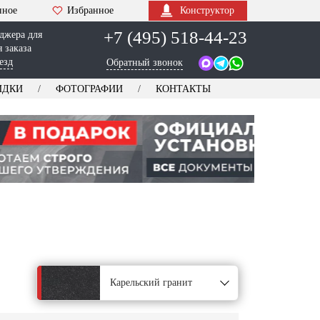
нное
Избранное
Конструктор
+7 (495) 518-44-23
джера для
 заказа
езд
Обратный звонок
ИДКИ
ФОТОГРАФИИ
КОНТАКТЫ
Карельский гранит