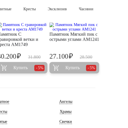
литные
Кресты
Эксклюзив
Часовни
амятник С
Памятник Мягкий пик с
равировкой ветки и
острыми углами AM1241
реста AM1749
₽
₽
30.200
27.100
31.800
28.500
Купить
Купить
5%
5%
атное
Ангелы
есты
Храмы
ятые
Свечки