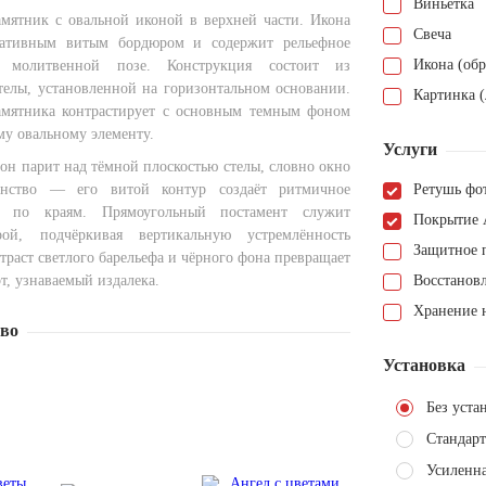
Виньетка
мятник с овальной иконой в верхней части. Икона
Свеча
ративным витым бордюром и содержит рельефное
Икона (обр
 молитвенной позе. Конструкция состоит из
телы, установленной на горизонтальном основании.
Картинка (
амятника контрастирует с основным темным фоном
му овальному элементу.
Услуги
он парит над тёмной плоскостью стелы, словно окно
анство — его витой контур создаёт ритмичное
Ретушь фо
а по краям. Прямоугольный постамент служит
Покрытие 
ой, подчёркивая вертикальную устремлённость
Защитное 
раст светлого барельефа и чёрного фона превращает
т, узнаваемый издалека.
Восстанов
Хранение н
тво
Установка
Без уста
Стандарт
Усиленн