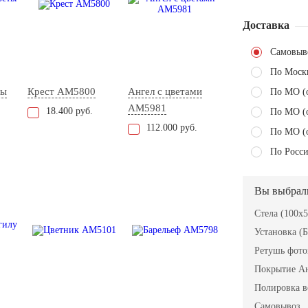
Доставка
Самовыв
По Моск
ты
Крест AM5800
Ангел с цветами
По МО (
AM5981
18.400 руб.
По МО (
112.000 руб.
По МО (
По Росси
Вы выбрал
Стела (100x
Установка (Б
Ретушь фот
Покрытие А
Полировка в
Самовывоз