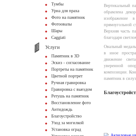
Тумбы
Вертикальный па
Урна для праха
обрамлена деко
Фото на памятник
изображение в
Фотоовалы
прямоугольной с
Шары
Верхняя часть п
Сaggiati
благодаря светло
Овальный медаль
Услуги
в иное простр
Памятник в 3D
движение свет
Эскиз - согласование
уверенной опор
Портреты на памятник
композиции. Конт
Цветной портрет
памятник в силуэ
Ручная гравировка
Гравировка с выездом
Благоустройс
Ретушь на памятник
Восстановление фото
Антидождь
Благоустройство
Уход за могилкой
Установка оград