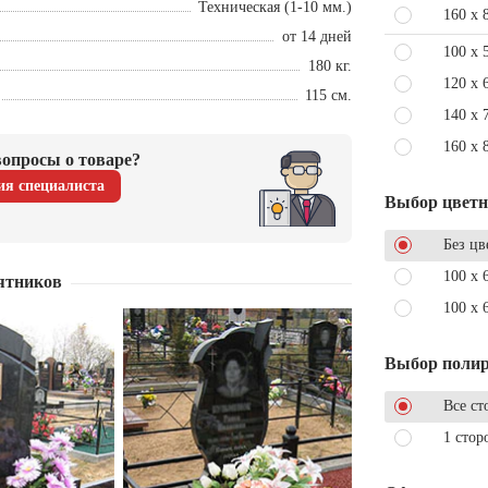
Техническая (1-10 мм.)
160 x 
от 14 дней
100 x 
180 кг.
120 x 
115 см.
140 x 
160 x 
опросы о товаре?
ия специалиста
Выбор цвет
Без цв
100 x 
ятников
100 x 
Выбор поли
Все ст
1 стор