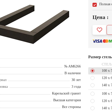
Полная 
Цена :
Размер стел
СТЕЛ
№ AM6266
100 x 
В наличии
120 x 
риал
30 лет
140 x 
новка
3 года
Карельский гранит
100 x 
Высшая категория
120 x 
Все стороны
140 x 