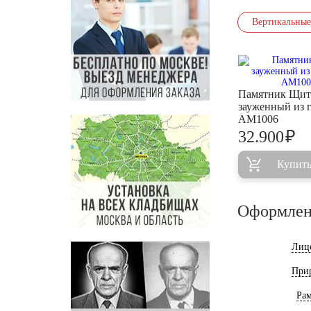
Вертикальные
Памятник Щит
зауженный из 
AM1006
₽
32.900
Купит
Оформлен
Лиц
При
Ра