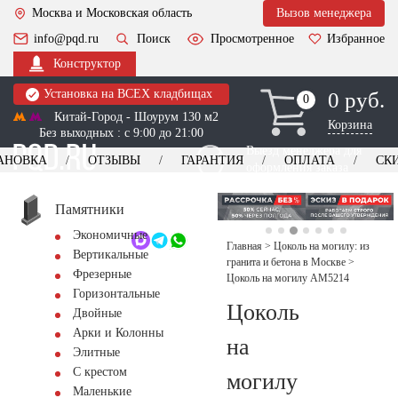
Москва и Московская область
Вызов менеджера
info@pqd.ru
Поиск
Просмотренное
Избранное
Конструктор
Установка на ВСЕХ кладбищах
0 руб.
0
0
Китай-Город - Шоурум 130 м2
Корзина
Без выходных : с 9:00 до 21:00
Выезд менеджера для
АНОВКА
ОТЗЫВЫ
ГАРАНТИЯ
ОПЛАТА
СК
оформления заказа
изготовление
Заказать выезд
памятников
+7 (495) 518-44-23
Памятники
Экономичные
Обратный звонок
Главная
>
Цоколь на могилу: из
Вертикальные
гранита и бетона в Москве
>
Фрезерные
Цоколь на могилу AM5214
Горизонтальные
Цоколь
Двойные
Арки и Колонны
на
Элитные
С крестом
могилу
Маленькие