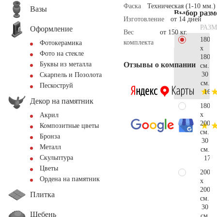
Фаска
Техническая (1-10 мм.)
Вазы
Выбор разм
Изготовление
от 14 дней
РАЗМ
Оформление
Вес
от 150 кг.
180
комплекта
Фотокерамика
x
Фото на стекле
180
Отзывы о компании
Буквы из металла
см.
30
Скарпель и Позолота
см.
Пескоструй
165.
Декор на памятник
180
x
Акрил
200
Композитные цветы
см.
Бронза
30
Металл
см.
Скульптура
175.
Цветы
200
Ордена на памятник
x
200
Плитка
см.
30
Щебень
см.