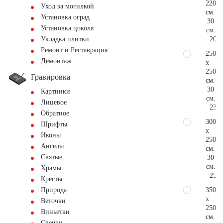
220
Уход за могилкой
см.
Установка оград
30
Установка цоколя
см.
202.
Укладка плитки
Ремонт и Реставрация
250
Демонтаж
x
250
Гравировка
см.
30
Картинки
см.
Лицевое
230.
Обратное
300
Шрифты
x
Иконы
250
Ангелы
см.
Святые
30
см.
Храмы
253.
Кресты
350
Природа
x
Веточки
250
Виньетки
см.
Свечки