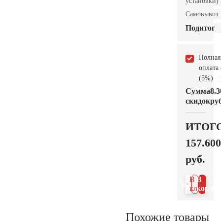
установки)
Самовывоз
Подитог
Полная
оплата
(5%)
Сумма
8.3
скидок
руб
ИТОГ
157.600
руб.
В 1
В
клик
корзин
Похожие товары