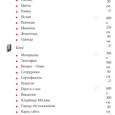
30
Цветы
см.
276.
Рамки
Ислам
400
Военные
x
250
Машины
см.
Животные
30
Одежда
см.
299.
Блог
300
Материалы
x
Эпитафии
300
Вопрос - Ответ
см.
30
Сотрудники
см.
Сертификаты
276.
Новости
400
Пресса о нас
x
Вакансии
300
Кладбища Москвы
см.
Города обслуживания
30
см.
Карта сайта