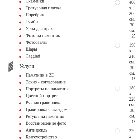
Скамейки
400
x
Тротуарная плитка
200
Поребрик
см.
Тумбы
30
Урна для праха
см.
Фото на памятник
276.
Фотоовалы
190
Шары
x
Сaggiati
210
см.
Услуги
30
см.
Памятник в 3D
184.
Эскиз - согласование
180
Портреты на памятник
x
Цветной портрет
220
Ручная гравировка
см.
Гравировка с выездом
30
см.
Ретушь на памятник
184.
Восстановление фото
Антидождь
220
x
Благоустройство