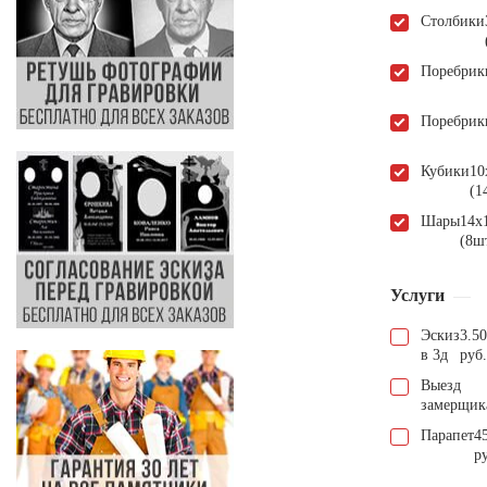
Столбики
Поребрик
Поребрик
Кубики
10
(1
Шары
14х
(8ш
Услуги
Эскиз
3.5
в 3д
руб.
Выезд
замерщик
Парапет
4
р