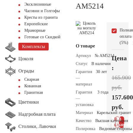
AM5214
Эксклюзивные
Часовни и Голгофы
Кресты из гранита
Европейские
Полная
Мраморные
оплата
Готовые со Скидкой
(5%)
О товаре
Комплексы
Артикул
№ AM5214
Цена
Цоколя
Статус
В наличии
:
Ограды
Гарантия
30 лет
165.900
—
Сварная
материал
Кованная
руб.
Гарантия
3 года
Гранитная
157.600
—
Цветники
установка
руб.
Материал
Карельский гранит
Надгробная плита
В 1
В
Качество
Высшая категория
клик
корзин
Столики, Лавочки
Полировка
Видимые стороны