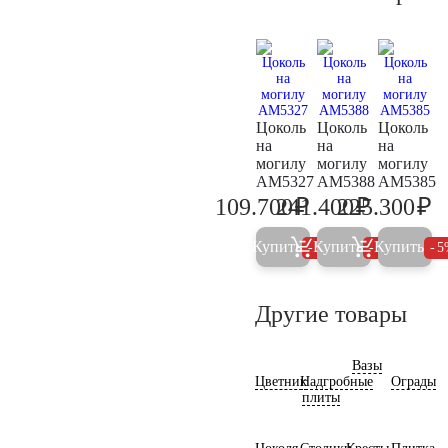
Цоколь
Цоколь
Цоколь
на
на
на
могилу
могилу
могилу
AM5327
AM5388
AM5385
₽
₽
₽
109.700
241.400
225.300
115.500
254.100
23
Купить
Купить
Купить
5%
5%
5
Другие товары
Вазы
Цветник
Надгробные
Ограды
плиты