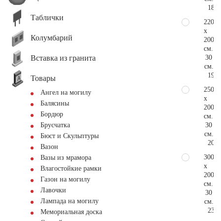
184.
Таблички
220
x
Колумбарий
200
см.
Вставка из гранита
30
см.
193.
Товары
250
Ангел на могилу
x
Балясины
200
Бордюр
см.
30
Брусчатка
см.
Бюст и Скульптуры
207.
Вазон
300
Вазы из мрамора
x
Влагостойкие рамки
200
Газон на могилу
см.
Лавочки
30
Лампада на могилу
см.
230.
Мемориальная доска