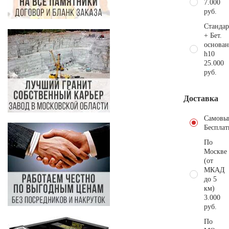
7.000
руб.
Стандар
+ Бет.
основан
h10
25.000
руб.
Доставка
Самовы
Бесплат
По
Москве
(от
МКАД
до 5
км)
3.000
руб.
По