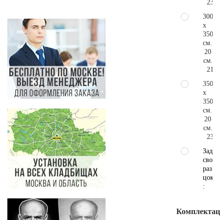
231.
300
x
350
см.
20
см.
214.
350
x
350
см.
20
см.
231.
Задат
свой
разме
цокол
:
Комплектаци