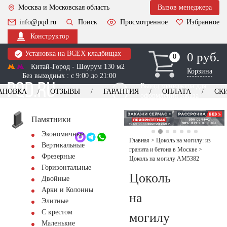
Москва и Московская область
Вызов менеджера
info@pqd.ru
Поиск
Просмотренное
Избранное
Конструктор
Установка на ВСЕХ кладбищах
0 руб.
0
0
Китай-Город - Шоурум 130 м2
Корзина
Без выходных : с 9:00 до 21:00
Выезд менеджера для
АНОВКА
ОТЗЫВЫ
ГАРАНТИЯ
ОПЛАТА
СК
оформления заказа
изготовление
Заказать выезд
памятников
+7 (495) 518-44-23
Памятники
Экономичные
Обратный звонок
Главная
>
Цоколь на могилу: из
Вертикальные
гранита и бетона в Москве
>
Фрезерные
Цоколь на могилу AM5382
Горизонтальные
Цоколь
Двойные
Арки и Колонны
на
Элитные
С крестом
могилу
Маленькие