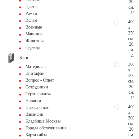
20
Цветы
см.
198.
Рамки
Ислам
400
Военные
x
250
Машины
см.
Животные
20
Одежда
см.
214.
Блог
300
Материалы
x
Эпитафии
300
Вопрос - Ответ
см.
20
Сотрудники
см.
Сертификаты
198.
Новости
400
Пресса о нас
x
Вакансии
300
Кладбища Москвы
см.
Города обслуживания
20
см.
Карта сайта