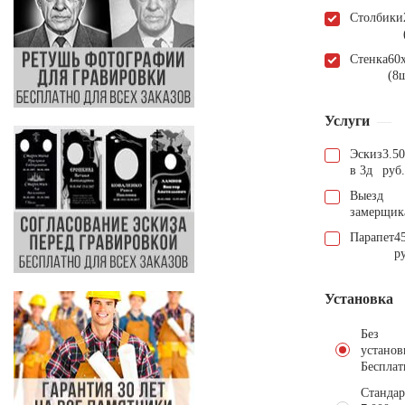
Столбики
Стенка
60
(8
Услуги
Эскиз
3.5
в 3д
руб.
Выезд
замерщик
Парапет
4
р
Установка
Без
установ
Бесплат
Стандар