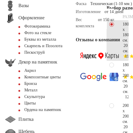
Фаска
Техническая (1-10 мм.)
Вазы
Выбор разм
Изготовление
от 14 дней
РАЗМ
Оформление
Вес
от 150 кг.
180
комплекта
Фотокерамика
x
Фото на стекле
180
Отзывы о компании
Буквы из металла
см.
20
Скарпель и Позолота
см.
Пескоструй
119.
Декор на памятник
180
x
Акрил
200
Композитные цветы
см.
Бронза
20
Металл
см.
Скульптура
125.
Цветы
200
Ордена на памятник
x
200
Плитка
см.
20
Щебень
см.