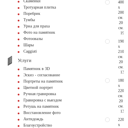
Скамейки
400
x
Тротуарная плитка
200
Поребрик
см.
Тумбы
20
Урна для праха
см.
Фото на памятник
198.
Фотоовалы
190
Шары
x
Сaggiati
210
см.
Услуги
20
см.
Памятник в 3D
132.
Эскиз - согласование
180
Портреты на памятник
x
Цветной портрет
220
Ручная гравировка
см.
Гравировка с выездом
20
см.
Ретушь на памятник
132.
Восстановление фото
Антидождь
220
x
Благоустройство