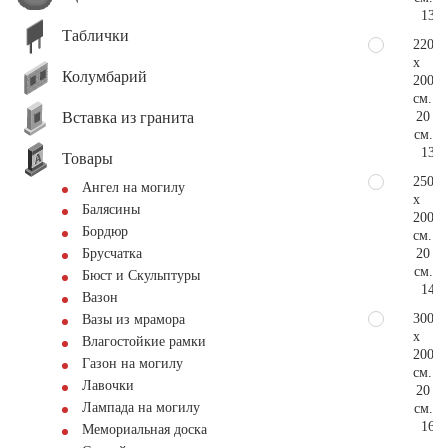
132.
Таблички
220
x
Колумбарий
200
см.
Вставка из гранита
20
см.
138.
Товары
250
Ангел на могилу
x
Балясины
200
Бордюр
см.
20
Брусчатка
см.
Бюст и Скульптуры
148.
Вазон
300
Вазы из мрамора
x
Влагостойкие рамки
200
Газон на могилу
см.
Лавочки
20
Лампада на могилу
см.
165.
Мемориальная доска