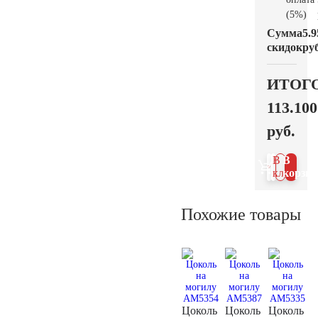
(5%)
Сумма
5.9
скидок
руб
ИТОГ
113.100
руб.
В 1
В
клик
корзин
Похожие товары
Цоколь
Цоколь
Цоколь