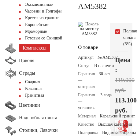
AM5382
Эксклюзивные
Часовни и Голгофы
Кресты из гранита
Европейские
Полная
Мраморные
оплата
Готовые со Скидкой
(5%)
О товаре
Комплексы
Артикул
№ AM5382
Цена
Цоколя
Статус
В наличии
:
Ограды
Гарантия
30 лет
119.000
—
Сварная
материал
Кованная
руб.
Гарантия
3 года
Гранитная
113.100
—
Цветники
установка
руб.
Материал
Карельский гранит
Надгробная плита
В 1
В
Качество
Высшая категория
клик
корзин
Столики, Лавочки
Полировка
Видимые стороны