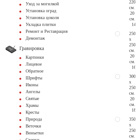
220
Уход за могилкой
см.
Установка оград
20
Установка цоколя
см.
145.
Укладка плитки
Ремонт и Реставрация
250
Демонтаж
x
250
Гравировка
см.
20
Картинки
см.
Лицевое
165.
Обратное
300
Шрифты
x
Иконы
250
Ангелы
см.
Святые
20
см.
Храмы
181.
Кресты
350
Природа
x
Веточки
250
Виньетки
см.
Свечки