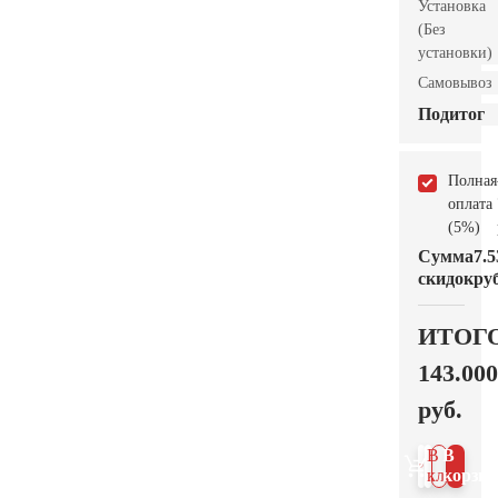
Установка
(Без
установки)
Самовывоз
Подитог
Полная
оплата
(5%)
Сумма
7.5
скидок
руб
ИТОГ
143.000
руб.
В 1
В
клик
корзин