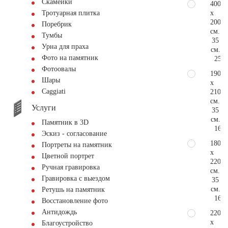
Скамейки
400
x
Тротуарная плитка
200
Поребрик
см.
Тумбы
35
Урна для праха
см.
Фото на памятник
250.
Фотоовалы
190
Шары
x
Сaggiati
210
см.
Услуги
35
см.
Памятник в 3D
167.
Эскиз - согласование
180
Портреты на памятник
x
Цветной портрет
220
Ручная гравировка
см.
Гравировка с выездом
35
см.
Ретушь на памятник
167.
Восстановление фото
Антидождь
220
x
Благоустройство