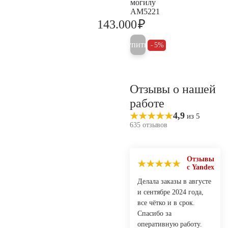
могилу
AM5221
₽
143.000
150.500
Купить
5%
Отзывы о нашей
работе
4,9
из 5
635 отзывов
Отзывы
с Yandex
Делала заказы в августе
и сентябре 2024 года,
все чётко и в срок.
Спасибо за
оперативную работу.