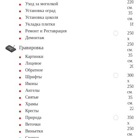
220
Уход за могилкой
см.
Установка оград
35
Установка цоколя
см.
183.
Укладка плитки
Ремонт и Реставрация
250
Демонтаж
x
250
Гравировка
см.
35
Картинки
см.
Лицевое
209.
Обратное
300
Шрифты
x
Иконы
250
Ангелы
см.
Святые
35
см.
Храмы
229.
Кресты
350
Природа
x
Веточки
250
Виньетки
см.
Свечки