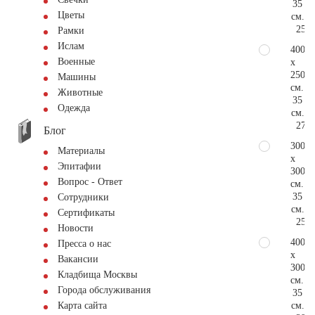
35
Цветы
см.
250.
Рамки
Ислам
400
Военные
x
250
Машины
см.
Животные
35
Одежда
см.
271.
Блог
300
Материалы
x
Эпитафии
300
Вопрос - Ответ
см.
35
Сотрудники
см.
Сертификаты
250.
Новости
400
Пресса о нас
x
Вакансии
300
Кладбища Москвы
см.
Города обслуживания
35
см.
Карта сайта