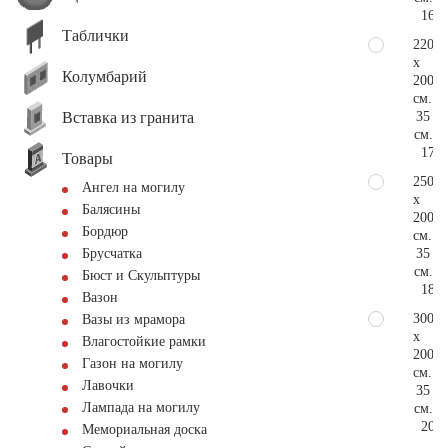
167.
Таблички
220
x
Колумбарий
200
см.
Вставка из гранита
35
см.
175.
Товары
250
Ангел на могилу
x
Балясины
200
Бордюр
см.
35
Брусчатка
см.
Бюст и Скульптуры
188.
Вазон
300
Вазы из мрамора
x
Влагостойкие рамки
200
Газон на могилу
см.
Лавочки
35
Лампада на могилу
см.
209.
Мемориальная доска