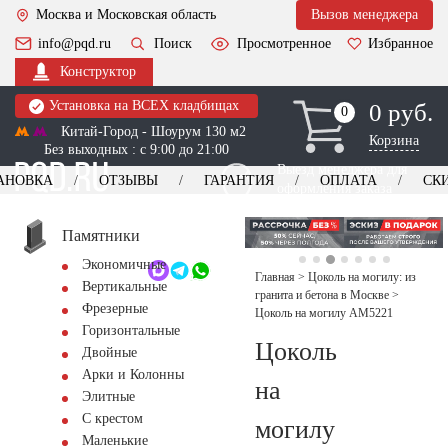
Москва и Московская область
Вызов менеджера
info@pqd.ru
Поиск
Просмотренное
Избранное
Конструктор
Установка на ВСЕХ кладбищах
0 руб.
0
0
Китай-Город - Шоурум 130 м2
Корзина
Без выходных : с 9:00 до 21:00
Выезд менеджера для
АНОВКА
ОТЗЫВЫ
ГАРАНТИЯ
ОПЛАТА
СК
оформления заказа
изготовление
Заказать выезд
памятников
+7 (495) 518-44-23
Памятники
Экономичные
Обратный звонок
Главная
>
Цоколь на могилу: из
Вертикальные
гранита и бетона в Москве
>
Фрезерные
Цоколь на могилу AM5221
Горизонтальные
Цоколь
Двойные
Арки и Колонны
на
Элитные
С крестом
могилу
Маленькие