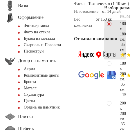
Фаска
Техническая (1-10 мм.)
Вазы
Выбор разм
Изготовление
от 14 дней
РАЗМ
Оформление
Вес
от 150 кг.
180
комплекта
Фотокерамика
x
Фото на стекле
180
Отзывы о компании
Буквы из металла
см.
35
Скарпель и Позолота
см.
Пескоструй
150.
Декор на памятник
180
x
Акрил
200
Композитные цветы
см.
Бронза
35
Металл
см.
Скульптура
158.
Цветы
200
Ордена на памятник
x
200
Плитка
см.
35
Щебень
см.