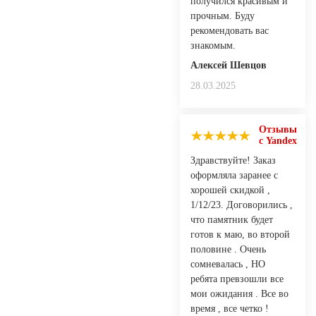
получился красивым и
прочным. Буду
рекомендовать вас
знакомым.
Алексей Шевцов
28.03.2025
Отзывы
с Yandex
Здравствуйте! Заказ
оформляла заранее с
хорошей скидкой ,
1/12/23. Договорились ,
что памятник будет
готов к маю, во второй
половине . Очень
сомневалась , НО
ребята превзошли все
мои ожидания . Все во
время , все четко !