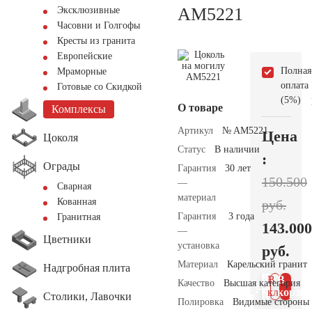
AM5221
Эксклюзивные
Часовни и Голгофы
Кресты из гранита
Европейские
Полная
Мраморные
оплата
Готовые со Скидкой
(5%)
О товаре
Комплексы
Артикул
№ AM5221
Цена
Цоколя
Статус
В наличии
:
Ограды
Гарантия
30 лет
150.500
—
Сварная
материал
Кованная
руб.
Гарантия
3 года
Гранитная
143.000
—
Цветники
установка
руб.
Материал
Карельский гранит
Надгробная плита
В 1
В
Качество
Высшая категория
клик
корзин
Столики, Лавочки
Полировка
Видимые стороны