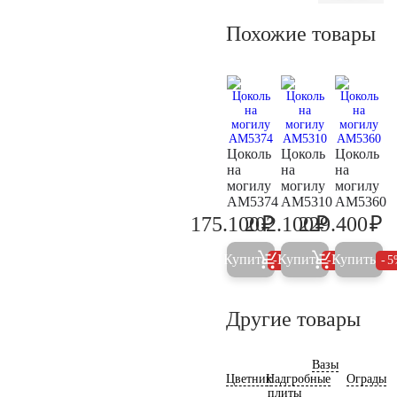
Похожие товары
Цоколь
Цоколь
Цоколь
на
на
на
могилу
могилу
могилу
AM5374
AM5310
AM5360
₽
₽
₽
175.100
202.100
229.400
184.300
212.700
24
Купить
Купить
Купить
5%
5%
5
Другие товары
Вазы
Цветник
Надгробные
Ограды
плиты