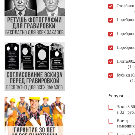
Столбики
Поребрик
Поребрик
Поребрик
Плита
90х
(1ш
Кубики
10
(1
Услуги
Эскиз
3.5
в 3д
руб.
Выезд
замерщик
Парапет
4