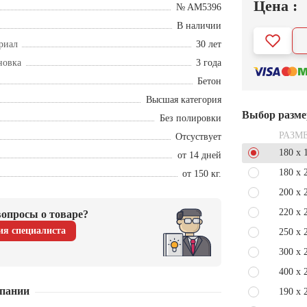
Цена :
№ AM5396
В наличии
риал
30 лет
новка
3 года
Бетон
Высшая категория
Выбор разме
Без полировки
РАЗМ
Отсуствует
180 x 
от 14 дней
180 x 
от 150 кг.
200 x 
220 x 
опросы о товаре?
ия специалиста
250 x 
300 x 
400 x 
пании
190 x 