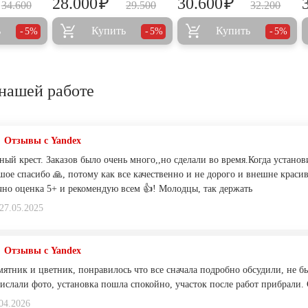
₽
₽
28.000
30.600
34.600
29.500
32.200
ь
Купить
Купить
5%
5%
5%
нашей работе
Отзывы с Yandex
ный крест. Заказов было очень много,,но сделали во время.Когда установ
шое спасибо 🙏, потому как все качественно и не дорого и внешне крас
чно оценка 5+ и рекомендую всем 👍! Молодцы, так держать
27.05.2025
Отзывы с Yandex
мятник и цветник, понравилось что все сначала подробно обсудили, не б
рислали фото, установка пошла спокойно, участок после работ прибрали.
04.2026