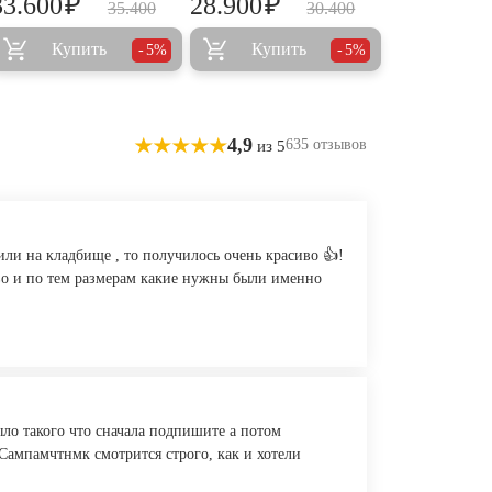
₽
₽
33.600
28.900
35.400
30.400
Купить
Купить
5%
5%
4,9
635 отзывов
из 5
или на кладбище , то получилось очень красиво 👍!
иво и по тем размерам какие нужны были именно
ыло такого что сначала подпишите а потом
 Сампамчтнмк смотрится строго, как и хотели