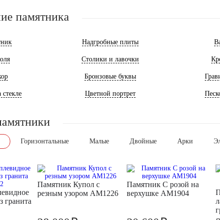
ие памятника
тник
Надгробные плиты
В
оля
Столики и лавочки
Кр
кор
Бронзовые буквы
Грав
 стекле
Цветной портрет
Песк
памятники
Горизонтальные
Малые
Двойные
Арки
Э
Памятник Купол с
Памятник С розой на
левидное
П
резным узором AM1226
верхушке AM1904
з гранита
л
г