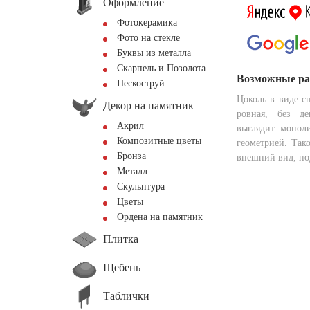
Оформление
Фотокерамика
Фото на стекле
Буквы из металла
Скарпель и Позолота
Возможные р
Пескоструй
Цоколь в виде с
Декор на памятник
ровная, без де
Акрил
выглядит монол
Композитные цветы
геометрией. Так
Бронза
внешний вид, по
Металл
Скульптура
Цветы
Ордена на памятник
Плитка
Щебень
Таблички