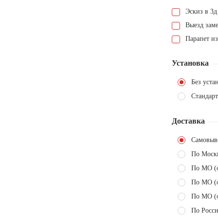
Эскиз в 3д
Выезд зам
Парапет и
Установка
Без уста
Стандарт
Доставка
Самовыв
По Моск
По МО (
По МО (
По МО (
По Росси