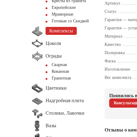
Кресты из гранита
Артикул
Европейские
Статус
Мраморные
Гарантия — мате
Готовые со Скидкой
Гарантия — уста
Комплексы
Материал
Цоколя
Качество
Полировка
Ограды
Фаска
Сварная
Изготовление
Кованная
Вес комплекта
Гранитная
Цветники
Появились в
Надгробная плита
Консультац
Столики, Лавочки
Вазы
Отзывы о ком