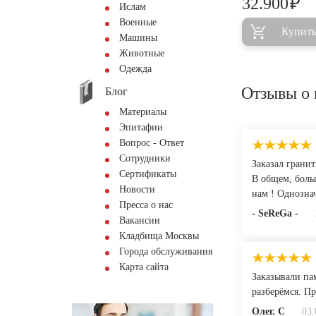
₽
32.900
Ислам
Военные
Купит
Машины
Животные
Одежда
Отзывы о 
Блог
Материалы
Эпитафии
Вопрос - Ответ
Сотрудники
Заказал гранит
Сертификаты
В общем, боль
Новости
нам ! Однозна
Пресса о нас
- SeReGa -
Вакансии
Кладбища Москвы
Города обслуживания
Карта сайта
Заказывали па
разберёмся. П
Олег. С
03.