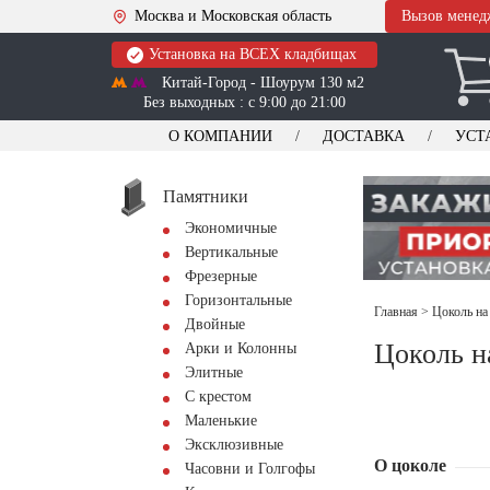
Москва и Московская область
Вызов менед
Установка на ВСЕХ кладбищах
Китай-Город - Шоурум 130 м2
Без выходных : с 9:00 до 21:00
О КОМПАНИИ
ДОСТАВКА
УСТ
Памятники
Экономичные
Вертикальные
Фрезерные
Горизонтальные
Главная
>
Цоколь на
Двойные
Цоколь н
Арки и Колонны
Элитные
С крестом
Маленькие
Эксклюзивные
О цоколе
Часовни и Голгофы