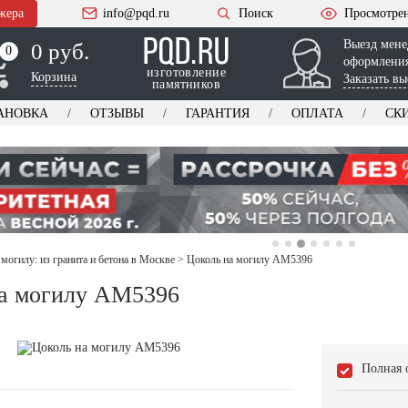
жера
info@pqd.ru
Поиск
Просмотре
Выезд мене
0 руб.
0
0
оформления
изготовление
Корзина
Заказать вы
памятников
АНОВКА
ОТЗЫВЫ
ГАРАНТИЯ
ОПЛАТА
СК
 могилу: из гранита и бетона в Москве
>
Цоколь на могилу AM5396
а могилу AM5396
Полная 