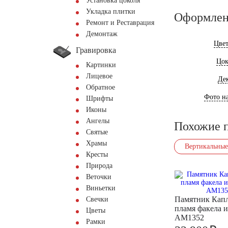
Установка цоколя
Укладка плитки
Оформлен
Ремонт и Реставрация
Демонтаж
Цве
Гравировка
Цок
Картинки
Лицевое
Де
Обратное
Фото на
Шрифты
Иконы
Ангелы
Похожие 
Святые
Храмы
Вертикальные
Кресты
Природа
Веточки
Виньетки
Памятник Кап
Свечки
пламя факела и
Цветы
AM1352
Рамки