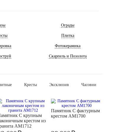
азы
Ограды
есты
Плитка
ировка
Фотокерамика
оструй
Скарпель и Позолота
литные
Кресты
Эксклюзив
Часовни
Памятник С фактурным
амятник С крупным
крестом AM1700
аконичным крестом из
ранита AM1712