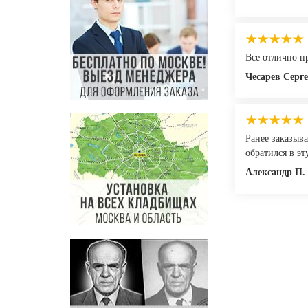
Все отлично пр
Чесарев Серг
Ранее заказыва
обратился в э
Александр П.