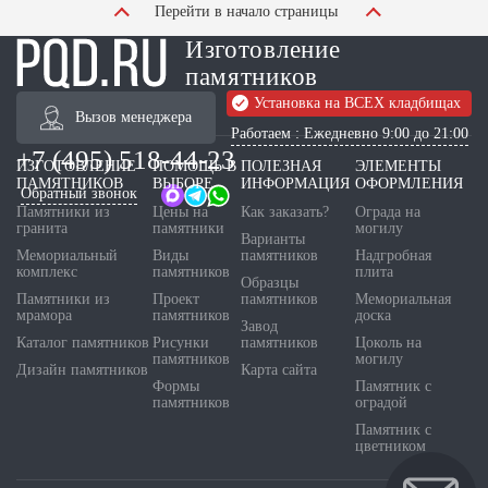
Перейти в начало страницы
Изготовление
памятников
Установка на ВСЕХ кладбищах
Вызов менеджера
Работаем : Ежедневно 9:00 до 21:00
+7 (495) 518-44-23
ИЗГОТОВЛЕНИЕ
ПОМОЩЬ В
ПОЛЕЗНАЯ
ЭЛЕМЕНТЫ
ПАМЯТНИКОВ
ВЫБОРЕ
ИНФОРМАЦИЯ
ОФОРМЛЕНИЯ
Обратный звонок
Памятники из
Цены на
Как заказать?
Ограда на
гранита
памятники
могилу
Варианты
Мемориальный
Виды
памятников
Надгробная
комплекс
памятников
плита
Образцы
Памятники из
Проект
памятников
Мемориальная
мрамора
памятников
доска
Завод
Каталог памятников
Рисунки
памятников
Цоколь на
памятников
могилу
Дизайн памятников
Карта сайта
Формы
Памятник с
памятников
оградой
Памятник с
цветником