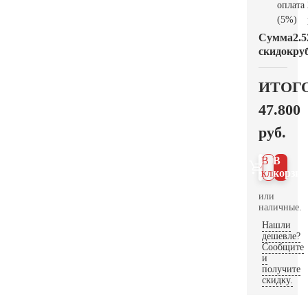
оплата
(5%)
Сумма
2.5
скидок
руб
ИТОГ
47.800
руб.
В 1
В
клик
корзин
или
наличные.
Нашли
дешевле?
Сообщите
и
получите
скидку.