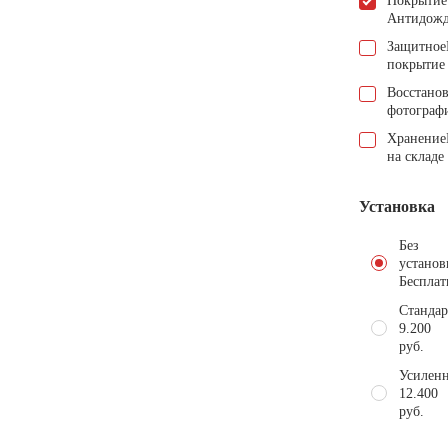
Покрытие
Антидож
Защитное
покрытие
Восстано
фотограф
Хранение
на складе
Установка
Без
установ
Бесплат
Стандар
9.200
руб.
Усиленн
12.400
руб.