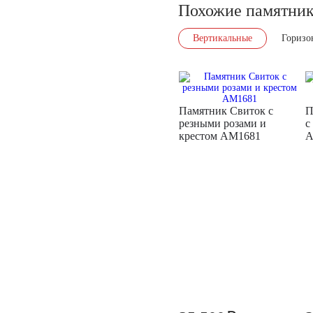
Похожие памятни
Вертикальные
Горизо
Памятник Свиток с
П
резными розами и
с
крестом AM1681
A