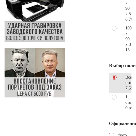
x
90
x 5
8.700
100
x
90
x 8
13.10
Выбор поли
Все
стор
7.550
1
сторо
0 руб
Оформлени
Фото