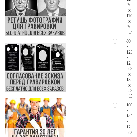
20
x
110
x
20
149.
80
x
120
x
12
20
x
130
x
20
190.
100
x
140
x
12
20