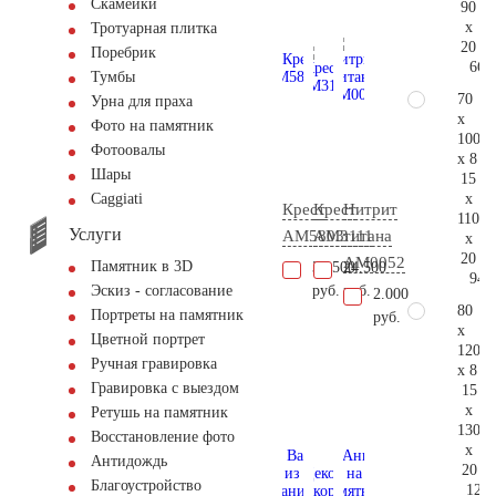
Скамейки
90
x
Тротуарная плитка
20
Поребрик
66.
Тумбы
70
Урна для праха
x
Фото на памятник
100
Фотоовалы
x 8
Шары
15
x
Сaggiati
Крест
Крест
Нитрит
110
Услуги
AM5803
AM3111
титана
x
20
AM0052
Памятник в 3D
34.500
24.500
94.
руб.
руб.
Эскиз - согласование
2.000
80
Портреты на памятник
руб.
x
Цветной портрет
120
Ручная гравировка
x 8
Гравировка с выездом
15
x
Ретушь на памятник
130
Восстановление фото
x
Антидождь
20
Благоустройство
124.