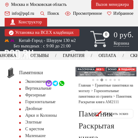
Москва и Московская область
Вызов менеджера
info@pqd.ru
Поиск
Просмотренное
Избранное
Конструктор
Установка на ВСЕХ кладбищах
0 руб.
0
0
Китай-Город - Шоурум 130 м2
Корзина
Без выходных : с 9:00 до 21:00
Выезд менеджера для
АНОВКА
ОТЗЫВЫ
ГАРАНТИЯ
ОПЛАТА
СК
оформления заказа
изготовление
Заказать выезд
памятников
+7 (495) 518-44-23
Памятники
Экономичные
Обратный звонок
Главная
>
Гранитные памятники на
Вертикальные
могилу
>
Горизонтальные
Фрезерные
памятники из гранита
>
Памятник
Горизонтальные
Раскрытая книга AM2111
Двойные
Памятник
Создать эскиз
Арки и Колонны
Элитные
Раскрытая
С крестом
книга
Маленькие