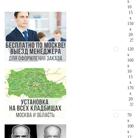
x
10
15
x
150
x
20
256.
120
x
160
x
10
15
x
170
x
20
335.
70
x
100
x
12