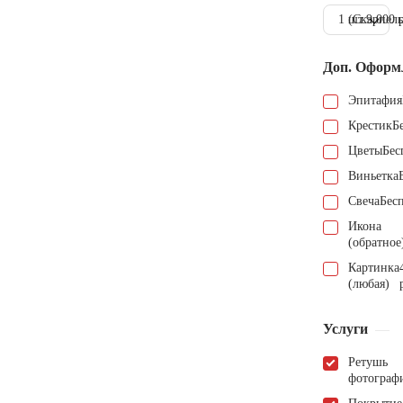
1 шт.
(Скарпель
9.000 
Доп. Оформ
Эпитафия
Крестик
Б
Цветы
Бес
Виньетка
Свеча
Бес
Икона
(обратное
Картинка
(любая)
Услуги
Ретушь
фотограф