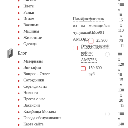
100
Цветы
x
Рамки
10
Памятник
Декор
Ангелок
Ислам
15
Военные
x
из
на
молящийся
110
Машины
чугуна
памятник
AM5991
x
Животные
AM5745
Орден
25.900
20
Одежда
115.
Отечественной
руб.
74.500
Блог
войны
руб.
80
x
AM5753
Материалы
120
Эпитафии
159.600
x
руб.
Вопрос - Ответ
10
15
Сотрудники
x
Сертификаты
130
Новости
x
Пресса о нас
20
Вакансии
155.
Кладбища Москвы
100
Города обслуживания
x
140
Карта сайта