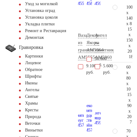
Уход за могилкой
100
Установка оград
x
Установка цоколя
140
x 8
Укладка плитки
15
Ремонт и Реставрация
x
Ваза
Декор
Ангел
Демонтаж
150
из
Якорь
на
x
Гравировка
гранита
AM5864
памятник
20
Картинки
181.
AM5555
AM5960
50.600
Лицевое
руб.
9.100
5.600
60
Обратное
руб.
руб.
x
Шрифты
80
Иконы
x
10
Ангелы
15
Святые
x
Храмы
90
Кресты
x
20
Природа
71.
Веточки
Виньетки
70
x
Свечки