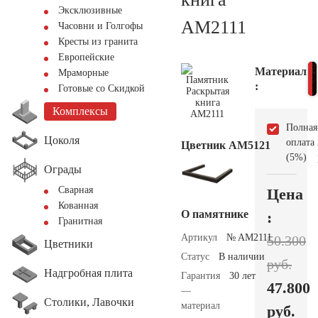
Эксклюзивные
AM2111
Часовни и Голгофы
Кресты из гранита
Европейские
Материал
Мраморные
:
Готовые со Скидкой
Комплексы
Полная
Цоколя
оплата
Цветник АМ5121
(5%)
Ограды
Сварная
Цена
Кованная
О памятнике
:
Гранитная
Артикул
№ AM2111
50.300
Цветники
Статус
В наличии
руб.
Надгробная плита
Гарантия
30 лет
47.800
—
Столики, Лавочки
материал
руб.