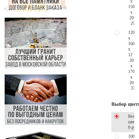
x
150
x
20
293.
120
x
160
x
12
20
x
170
x
20
376.
Выбор цвет
Без
цветн
0 руб
100