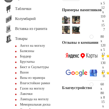
x 5
12
Таблички
Примеры памятников
x
110
Колумбарий
x
15
Вставка из гранита
71.
80
Товары
x
Отзывы о компании
120
Ангел на могилу
x 5
Балясины
12
Бордюр
x
Брусчатка
130
Бюст и Скульптуры
x
15
Вазон
104.
Вазы из мрамора
Влагостойкие рамки
60
Благоустройство
Газон на могилу
x
80
Лавочки
x 8
Лампада на могилу
15
Мемориальная доска
x