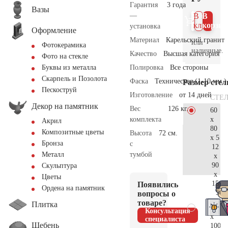
Гарантия
3 года
Вазы
—
В 1
В
клик
корзин
установка
Оформление
Материал
Карельский гранит
или
Фотокерамика
наличные.
Качество
Высшая категория
Фото на стекле
Полировка
Все стороны
Буквы из металла
Скарпель и Позолота
Фаска
Техническая (1-10 мм.)
Размер сте
Пескоструй
Изготовление
от 14 дней
СТЕ
Декор на памятник
Вес
126 кг.
60
x
комплекта
Акрил
80
Композитные цветы
Высота
72 см.
x 5
Бронза
с
12
тумбой
Металл
x
90
Скульптура
x
Цветы
15
Появились
Ордена на памятник
50.
вопросы о
товаре?
Плитка
70
Консультация
x
специалиста
Щебень
100