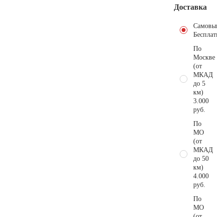
Доставка
Самовы
Бесплат
По
Москве
(от
МКАД
до 5
км)
3.000
руб.
По
МО
(от
МКАД
до 50
км)
4.000
руб.
По
МО
(от