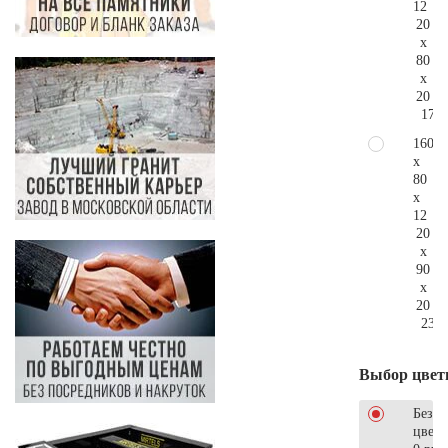
12
20
x
80
x
20
176.
160
x
80
x
12
20
x
90
x
20
231.
Выбор цвет
Без
цветн