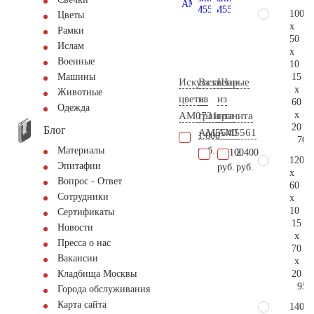
100
Цветы
x
Рамки
50
Ислам
x
Военные
10
15
Машины
Искусственные
Ваза
Шар
x
Животные
цветы
из
из
60
Одежда
x
AM0731
гранита
гранита
20
Блог
AM5540
AM5561
1.000
70.
руб.
Материалы
11.100
2.400
120
Эпитафии
руб.
руб.
x
Вопрос - Ответ
60
Сотрудники
x
10
Сертификаты
15
Новости
x
Пресса о нас
70
Вакансии
x
20
Кладбища Москвы
95.
Города обслуживания
Карта сайта
140