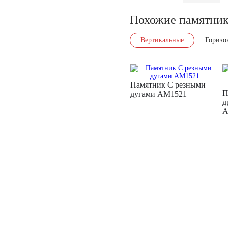
Похожие памятни
Вертикальные
Горизо
Памятник С резными
П
дугами AM1521
д
A