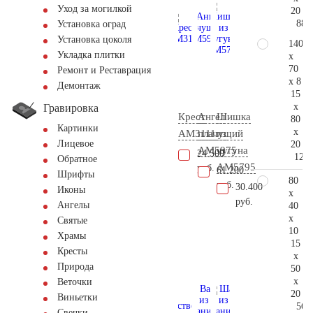
Уход за могилкой
20
88.
Установка оград
Установка цоколя
140
Укладка плитки
x
70
Ремонт и Реставрация
x 8
Демонтаж
15
x
Гравировка
Крест
Ангел
Шишка
80
Картинки
x
AM3111
плачущий
из
Лицевое
20
AM5975
чугуна
24.500
127.
Обратное
AM5795
руб.
61.200
Шрифты
80
руб.
30.400
Иконы
x
руб.
Ангелы
40
x
Святые
10
Храмы
15
Кресты
x
Природа
50
x
Веточки
20
Виньетки
56.
Свечки