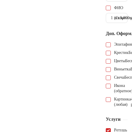
ФИО
1 шт.
(Скарпель
9.000 
Доп. Оформ
Эпитафия
Крестик
Б
Цветы
Бес
Виньетка
Свеча
Бес
Икона
(обратное
Картинка
(любая)
Услуги
Ретушь