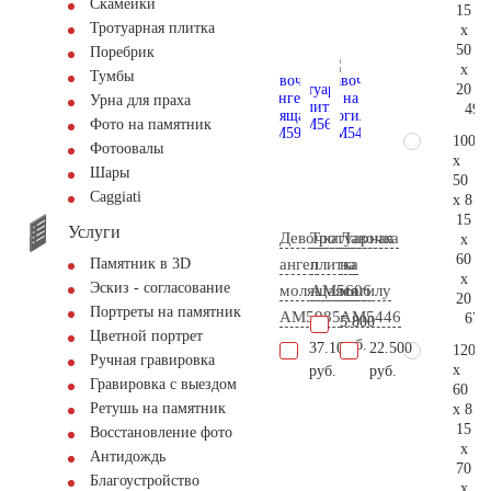
Скамейки
15
Тротуарная плитка
x
50
Поребрик
x
Тумбы
20
Урна для праха
49.
Фото на памятник
100
Фотоовалы
x
Шары
50
Сaggiati
x 8
15
Услуги
Девочка
Тротуарная
Лавочка
x
60
ангел
плитка
на
Памятник в 3D
x
Эскиз - согласование
молящаяся
AM5606
могилу
20
Портреты на памятник
AM5985
AM5446
67.
5.800
Цветной портрет
руб.
37.100
22.500
120
Ручная гравировка
x
руб.
руб.
Гравировка с выездом
60
Ретушь на памятник
x 8
15
Восстановление фото
x
Антидождь
70
Благоустройство
x