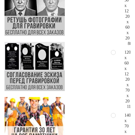
50
x
12
20
x
60
x
20
88.
120
x
60
x
12
20
x
70
x
20
116.
140
x
70
x