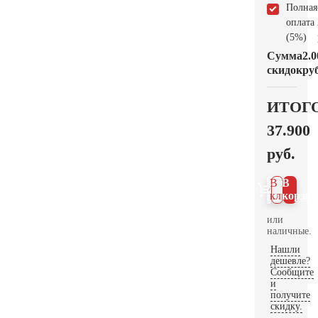
Полная
оплата
(5%)
Сумма
2.0
скидок
руб
ИТОГ
37.900
руб.
В 1
В
клик
корзин
или
наличные.
Нашли
дешевле?
Сообщите
и
получите
скидку.