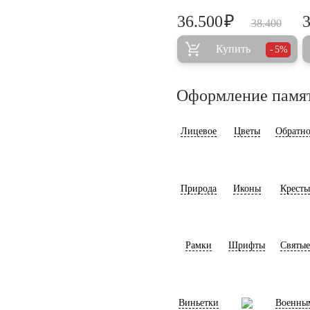
₽
36.500
38.400
Купить
5%
Оформление памя
Лицевое
Цветы
Обратно
Природа
Иконы
Кресты
Рамки
Шрифты
Святые
Виньетки
Военны