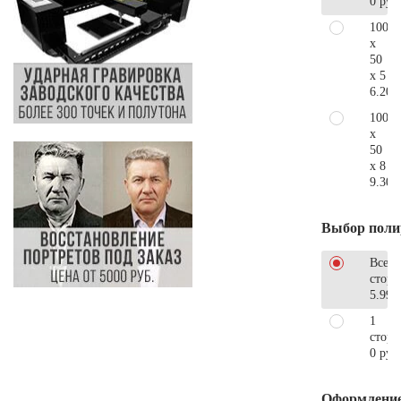
0 руб
100
x
50
x 5
6.200
100
x
50
x 8
9.300
Выбор поли
Все
стор
5.990
1
сторо
0 руб
Оформлени