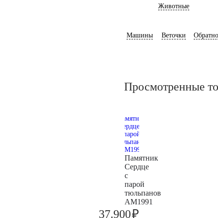
Животные
Машины
Веточки
Обратно
Просмотренные т
Памятник
Сердце
с
парой
тюльпанов
AM1991
₽
37.900
39.900