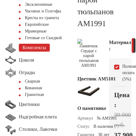
Эксклюзивные
тюльпанов
Часовни и Голгофы
Кресты из гранита
AM1991
Европейские
Мраморные
Готовые со Скидкой
Материал
Комплексы
:
Цоколя
Полная
Ограды
оплата
Цветник АМ5101
(5%)
Сварная
Кованная
Цена
Гранитная
:
Цветники
О памятнике
39.900
Надгробная плита
Артикул
№ AM1991
руб.
Статус
В наличии
Столики, Лавочки
37.900
Гарантия
30 лет