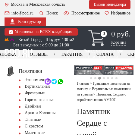
Москва и Московская область
Вызов менеджера
info@pqd.ru
Поиск
Просмотренное
Избранное
Конструктор
Установка на ВСЕХ кладбищах
0 руб.
0
0
Китай-Город - Шоурум 130 м2
Корзина
Без выходных : с 9:00 до 21:00
Выезд менеджера для
АНОВКА
ОТЗЫВЫ
ГАРАНТИЯ
ОПЛАТА
СК
оформления заказа
изготовление
Заказать выезд
памятников
+7 (495) 518-44-23
Памятники
Экономичные
Обратный звонок
Главная
>
Гранитные памятники на
Вертикальные
могилу
>
Вертикальные памятники
Фрезерные
из гранита
>
Памятник Сердце с
Горизонтальные
парой тюльпанов AM1991
Двойные
Памятник
Арки и Колонны
Элитные
Сердце с
С крестом
парой
Маленькие