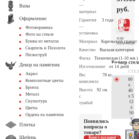
—
Вазы
руб.
материал
Оформление
Гарантия
3 года
В 1
В
—
клик
корзин
Фотокерамика
установка
Фото на стекле
или
Буквы из металла
Материал
Карельский гранит
наличные.
Скарпель и Позолота
Качество
Высшая категория
Пескоструй
Фаска
Техническая (1-10 мм.)
Размер сте
Декор на памятник
Изготовление
от 14 дней
СТЕ
Акрил
Вес
78 кг.
80
Композитные цветы
комплекта
x
Бронза
Высота
92 см.
40
Металл
x 5
с
Скульптура
12
тумбой
x
Цветы
50
Ордена на памятник
x
Появились
15
Плитка
вопросы о
39.
товаре?
Щебень
Консультация
100