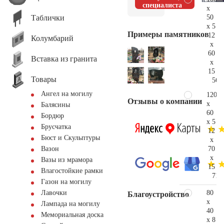
специалиста
x
Таблички
50
x 5
Примеры памятников
12
Колумбарий
x
60
Вставка из гранита
x
15
Товары
56.
Ангел на могилу
120
Отзывы о компании
x
Балясины
60
Бордюр
x 5
Брусчатка
12
Бюст и Скульптуры
x
70
Вазон
x
Вазы из мрамора
15
Влагостойкие рамки
71.
Газон на могилу
80
Лавочки
Благоустройство
x
Лампада на могилу
40
Мемориальная доска
x 8