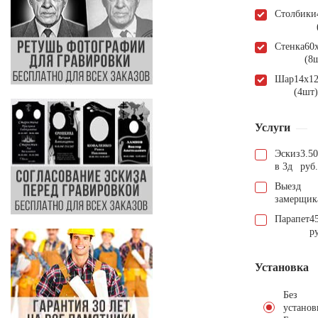
Столбики
Стенка
60
(8
Шар
14х1
(4шт)
Услуги
Эскиз
3.5
в 3д
руб.
Выезд
замерщик
Парапет
4
р
Установка
Без
установ