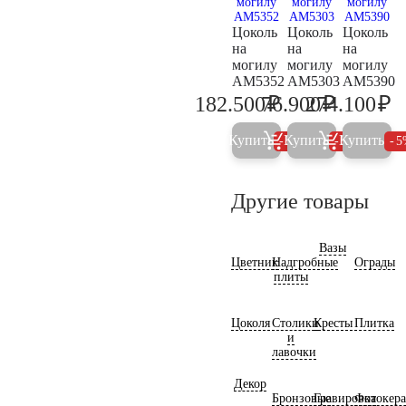
Цоколь
Цоколь
Цоколь
на
на
на
могилу
могилу
могилу
AM5352
AM5303
AM5390
₽
₽
₽
182.500
76.900
274.100
192.100
80.900
28
Купить
Купить
Купить
5%
5%
5
Другие товары
Вазы
Цветник
Надгробные
Ограды
плиты
Цоколя
Столики
Кресты
Плитка
и
лавочки
Декор
Бронзовые
Гравировка
Фотокер