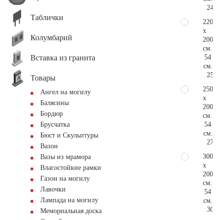
244.
Таблички
220
x
Колумбарий
200
см.
Вставка из гранита
54
см.
256.
Товары
250
Ангел на могилу
x
Балясины
200
Бордюр
см.
54
Брусчатка
см.
Бюст и Скульптуры
275.
Вазон
300
Вазы из мрамора
x
Влагостойкие рамки
200
Газон на могилу
см.
Лавочки
54
Лампада на могилу
см.
305.
Мемориальная доска