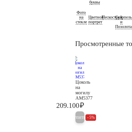
буквы
Фото
на
Цветной
Пескоструй
Скарпель
стекле
портрет
и
Позолота
Просмотренные т
Цоколь
на
могилу
AM5377
₽
209.100
220.100
Купить
5%