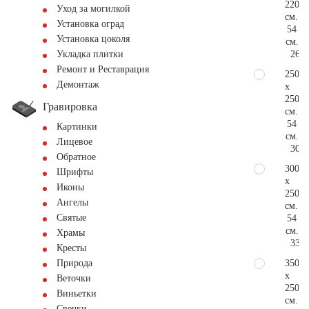
220
Уход за могилкой
см.
Установка оград
54
Установка цоколя
см.
269.
Укладка плитки
Ремонт и Реставрация
250
Демонтаж
x
250
Гравировка
см.
54
Картинки
см.
Лицевое
305.
Обратное
300
Шрифты
x
Иконы
250
Ангелы
см.
Святые
54
см.
Храмы
336.
Кресты
350
Природа
x
Веточки
250
Виньетки
см.
Свечки