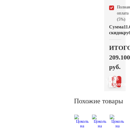
Полная
оплата
(5%)
Сумма
11.
скидок
руб
ИТОГ
209.100
руб.
В 1
В
клик
корзин
Похожие товары