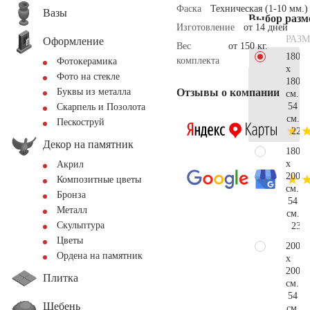
Фаска
Техническая (1-10 мм.)
Вазы
Выбор разм
Изготовление
от 14 дней
РАЗМ
Оформление
Вес
от 150 кг.
180
комплекта
Фотокерамика
x
Фото на стекле
180
Отзывы о компании
Буквы из металла
см.
54
Скарпель и Позолота
см.
Пескоструй
220.
Декор на памятник
180
x
Акрил
200
Композитные цветы
см.
Бронза
54
Металл
см.
Скульптура
232.
Цветы
200
Ордена на памятник
x
200
Плитка
см.
54
Щебень
см.