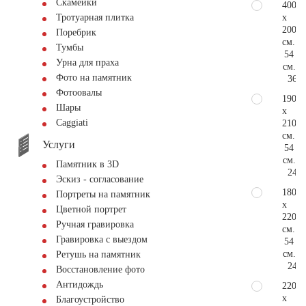
Скамейки
400
x
Тротуарная плитка
200
Поребрик
см.
Тумбы
54
Урна для праха
см.
Фото на памятник
366.
Фотоовалы
190
Шары
x
Сaggiati
210
см.
Услуги
54
см.
Памятник в 3D
244.
Эскиз - согласование
180
Портреты на памятник
x
Цветной портрет
220
Ручная гравировка
см.
Гравировка с выездом
54
см.
Ретушь на памятник
244.
Восстановление фото
Антидождь
220
x
Благоустройство