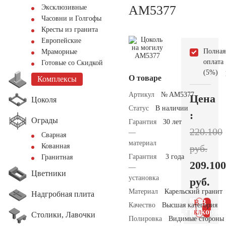
AM5377
Эксклюзивные
Часовни и Голгофы
Кресты из гранита
Европейские
Полная
Мраморные
оплата
Готовые со Скидкой
(5%)
О товаре
Комплексы
Артикул
№ AM5377
Цена
Цоколя
Статус
В наличии
:
Ограды
Гарантия
30 лет
220.100
—
Сварная
материал
Кованная
руб.
Гарантия
3 года
Гранитная
209.100
—
Цветники
установка
руб.
Материал
Карельский гранит
Надгробная плита
В 1
В
Качество
Высшая категория
клик
корзин
Столики, Лавочки
Полировка
Видимые стороны