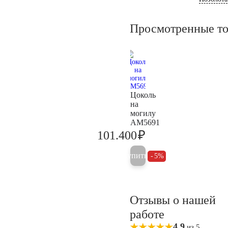
Просмотренные т
Цоколь
на
могилу
AM5691
₽
101.400
106.700
Купить
5%
Отзывы о нашей
работе
4,9
из 5