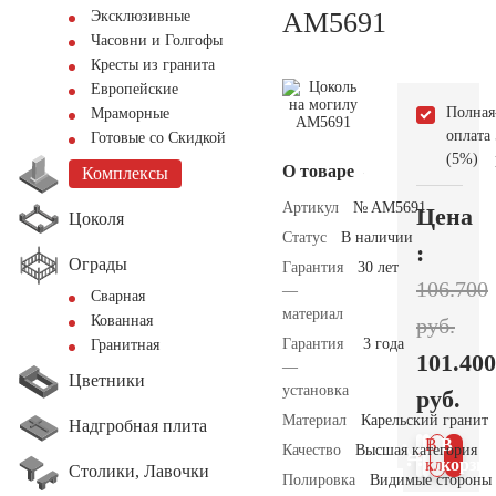
AM5691
Эксклюзивные
Часовни и Голгофы
Кресты из гранита
Европейские
Полная
Мраморные
оплата
Готовые со Скидкой
(5%)
О товаре
Комплексы
Артикул
№ AM5691
Цена
Цоколя
Статус
В наличии
:
Ограды
Гарантия
30 лет
106.700
—
Сварная
материал
Кованная
руб.
Гарантия
3 года
Гранитная
101.400
—
Цветники
установка
руб.
Материал
Карельский гранит
Надгробная плита
В 1
В
Качество
Высшая категория
клик
корзин
Столики, Лавочки
Полировка
Видимые стороны