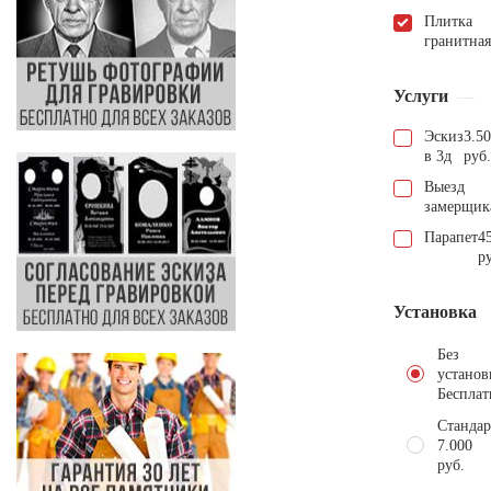
Плитка
гранитная
Услуги
Эскиз
3.5
в 3д
руб.
Выезд
замерщик
Парапет
4
р
Установка
Без
установ
Бесплат
Стандар
7.000
руб.