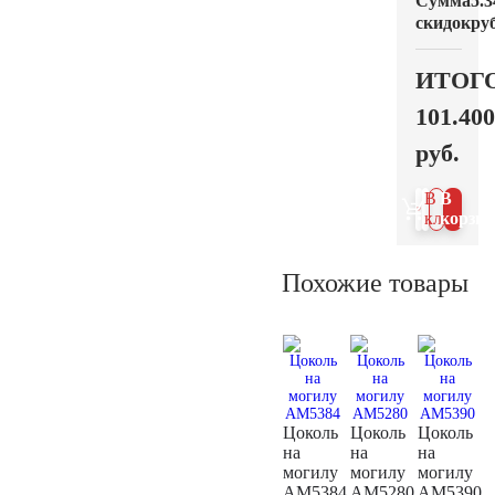
Сумма
5.3
скидок
руб
ИТОГ
101.400
руб.
В 1
В
клик
корзин
Похожие товары
Цоколь
Цоколь
Цоколь
на
на
на
могилу
могилу
могилу
AM5384
AM5280
AM5390