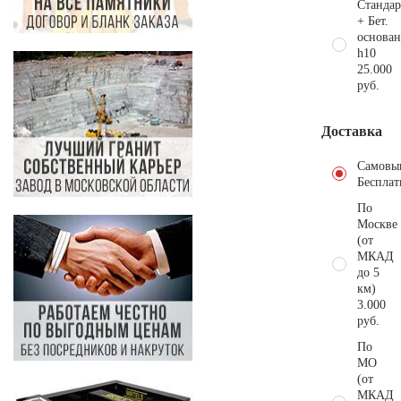
Стандар
+ Бет.
основан
h10
25.000
руб.
Доставка
Самовы
Бесплат
По
Москве
(от
МКАД
до 5
км)
3.000
руб.
По
МО
(от
МКАД