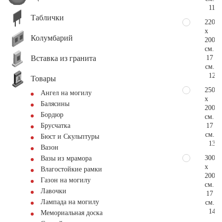
118.
Таблички
220
x
Колумбарий
200
см.
Вставка из гранита
17
см.
124.
Товары
250
Ангел на могилу
x
Балясины
200
Бордюр
см.
17
Брусчатка
см.
Бюст и Скульптуры
133.
Вазон
300
Вазы из мрамора
x
Влагостойкие рамки
200
Газон на могилу
см.
Лавочки
17
Лампада на могилу
см.
148.
Мемориальная доска