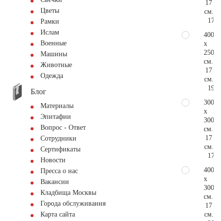
17
Цветы
см.
177.
Рамки
Ислам
400
Военные
x
250
Машины
см.
Животные
17
Одежда
см.
192.
Блог
300
Материалы
x
Эпитафии
300
Вопрос - Ответ
см.
17
Сотрудники
см.
Сертификаты
177.
Новости
400
Пресса о нас
x
Вакансии
300
Кладбища Москвы
см.
Города обслуживания
17
см.
Карта сайта