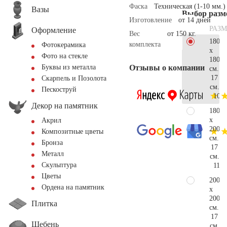
Фаска
Техническая (1-10 мм.)
Вазы
Выбор разм
Изготовление
от 14 дней
РАЗМ
Оформление
Вес
от 150 кг.
180
комплекта
Фотокерамика
x
Фото на стекле
180
Отзывы о компании
Буквы из металла
см.
17
Скарпель и Позолота
см.
Пескоструй
106.
Декор на памятник
180
x
Акрил
200
Композитные цветы
см.
Бронза
17
Металл
см.
Скульптура
112.
Цветы
200
Ордена на памятник
x
200
Плитка
см.
17
Щебень
см.