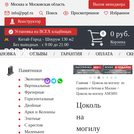
Москва и Московская область
Вызов менеджера
info@pqd.ru
Поиск
Просмотренное
Избранное
Конструктор
Установка на ВСЕХ кладбищах
0 руб.
0
0
Китай-Город - Шоурум 130 м2
Корзина
Без выходных : с 9:00 до 21:00
Выезд менеджера для
АНОВКА
ОТЗЫВЫ
ГАРАНТИЯ
ОПЛАТА
СК
оформления заказа
изготовление
Заказать выезд
памятников
+7 (495) 518-44-23
Памятники
Экономичные
Обратный звонок
Главная
>
Цоколь на могилу: из
Вертикальные
гранита и бетона в Москве
>
Фрезерные
Цоколь на могилу AM5691
Горизонтальные
Цоколь
Двойные
Арки и Колонны
на
Элитные
С крестом
могилу
Маленькие