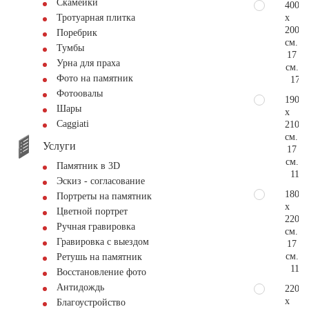
Скамейки
400
x
Тротуарная плитка
200
Поребрик
см.
Тумбы
17
Урна для праха
см.
Фото на памятник
177.
Фотоовалы
190
Шары
x
Сaggiati
210
см.
Услуги
17
см.
Памятник в 3D
118.
Эскиз - согласование
180
Портреты на памятник
x
Цветной портрет
220
Ручная гравировка
см.
Гравировка с выездом
17
см.
Ретушь на памятник
118.
Восстановление фото
Антидождь
220
x
Благоустройство