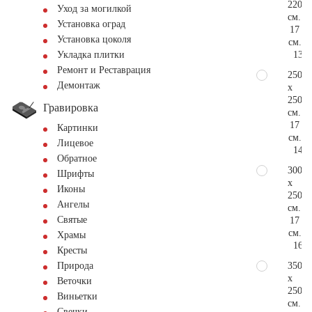
220
Уход за могилкой
см.
Установка оград
17
Установка цоколя
см.
130.
Укладка плитки
Ремонт и Реставрация
250
Демонтаж
x
250
Гравировка
см.
17
Картинки
см.
Лицевое
148.
Обратное
300
Шрифты
x
Иконы
250
Ангелы
см.
Святые
17
см.
Храмы
163.
Кресты
350
Природа
x
Веточки
250
Виньетки
см.
Свечки