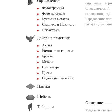
Оформление
ощущение торж
Фотокерамика
Символический
Фото на стекле
стилизации, где
Буквы из металла
Чередование пол
ритм внутри спо
Скарпель и Позолота
Пескоструй
Декор на памятник
Акрил
Композитные цветы
Бронза
Металл
Скульптура
Цветы
Ордена на памятник
Плитка
Щебень
Описание
Таблички
Медальон овальн