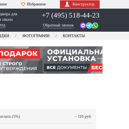
нное
Избранное
Конструктор
+7 (495) 518-44-23
джера для
 заказа
езд
Обратный звонок
ИДКИ
ФОТОГРАФИИ
КОНТАКТЫ
оплата (5%)
- 110 руб.