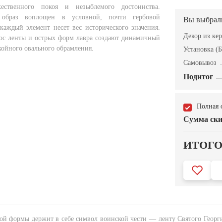
ественного покоя и незыблемого достоинства.
 образ воплощен в условной, почти гербовой
Вы выбрал
 каждый элемент несет вес исторического значения.
Декор из ке
ос ленты и острых форм лавра создают динамичный
койного овального обрамления.
Установка (Б
Самовывоз
Подитог
Полная 
Сумма ски
ИТОГ
ой формы держит в себе символ воинской чести — ленту Святого Георг