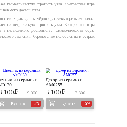
ает геометрическую строгость узла. Контрастная игра
зыблемого достоинства.
ия с его характерным чёрно-оранжевым ритмом полос.
ает геометрическую строгость узла. Контрастная игра
я и незыблемого достоинства. Символический образ
ического значения. Чередование полос ленты и острых
етник из керамики
Декор из керамики
M0130
AM0255
₽
₽
8.100
3.100
19.000
3.300
Купить
Купить
5%
5%