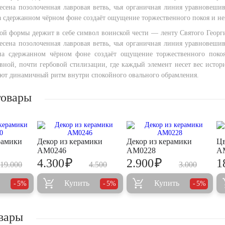
есена позолоченная лавровая ветвь, чья органичная линия уравновешив
на сдержанном чёрном фоне создаёт ощущение торжественного покоя и не
ой формы держит в себе символ воинской чести — ленту Святого Георг
есена позолоченная лавровая ветвь, чья органичная линия уравновешив
 на сдержанном чёрном фоне создаёт ощущение торжественного поко
вной, почти гербовой стилизации, где каждый элемент несет вес истор
ают динамичный ритм внутри спокойного овального обрамления.
товары
рамики
Декор из керамики
Декор из керамики
Цв
AM0246
AM0228
A
₽
₽
4.300
2.900
1
19.000
4.500
3.000
Купить
Купить
5%
5%
5%
вары