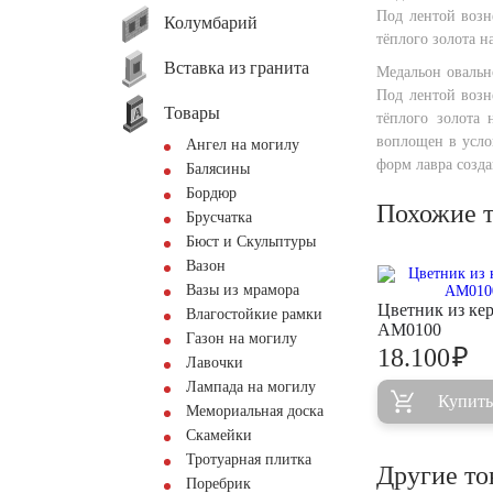
Под лентой возн
Колумбарий
тёплого золота 
Вставка из гранита
Медальон овальн
Под лентой возн
Товары
тёплого золота
воплощен в усло
Ангел на могилу
форм лавра созд
Балясины
Бордюр
Похожие 
Брусчатка
Бюст и Скульптуры
Вазон
Вазы из мрамора
Цветник из ке
Влагостойкие рамки
AM0100
Газон на могилу
₽
18.100
Лавочки
Лампада на могилу
Купить
Мемориальная доска
Скамейки
Тротуарная плитка
Другие то
Поребрик