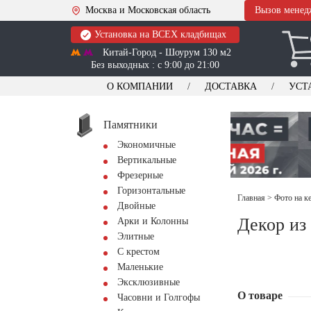
Москва и Московская область
Вызов менед
Установка на ВСЕХ кладбищах
Китай-Город - Шоурум 130 м2
Без выходных : с 9:00 до 21:00
О КОМПАНИИ
ДОСТАВКА
УСТ
Памятники
Экономичные
Вертикальные
Фрезерные
Горизонтальные
Главная
>
Фото на к
Двойные
Декор из
Арки и Колонны
Элитные
С крестом
Маленькие
Эксклюзивные
О товаре
Часовни и Голгофы