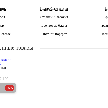
тник
Надгробные плиты
В
оля
Столики и лавочки
Кр
кор
Бронзовые буквы
Грав
 стекле
Цветной портрет
Песк
енные товары
мики
2.100
5%