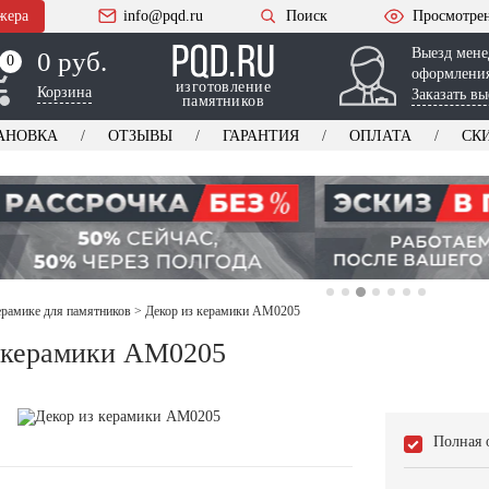
жера
info@pqd.ru
Поиск
Просмотре
Выезд мене
0 руб.
0
0
оформления
изготовление
Корзина
Заказать вы
памятников
АНОВКА
ОТЗЫВЫ
ГАРАНТИЯ
ОПЛАТА
СК
ерамике для памятников
>
Декор из керамики AM0205
 керамики AM0205
Полная 