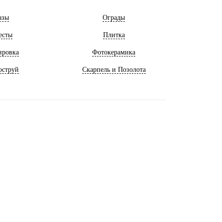
азы
Ограды
есты
Плитка
ировка
Фотокерамика
оструй
Скарпель и Позолота