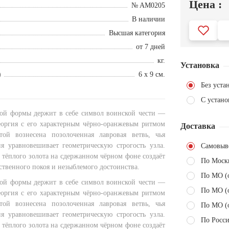
Цена :
№ AM0205
В наличии
Высшая категория
от 7 дней
кг.
Установка
)
6 х 9 см.
Без уста
С устано
ой формы держит в себе символ воинской чести —
еоргия с его характерным чёрно-оранжевым ритмом
Доставка
той вознесена позолоченная лавровая ветвь, чья
я уравновешивает геометрическую строгость узла.
Самовыв
 тёплого золота на сдержанном чёрном фоне создаёт
По Моск
твенного покоя и незыблемого достоинства.
По МО (
ой формы держит в себе символ воинской чести —
По МО (
еоргия с его характерным чёрно-оранжевым ритмом
той вознесена позолоченная лавровая ветвь, чья
По МО (
я уравновешивает геометрическую строгость узла.
По Росси
 тёплого золота на сдержанном чёрном фоне создаёт