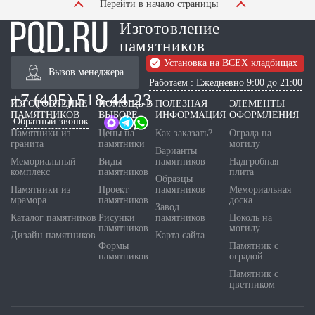
Перейти в начало страницы
Изготовление
памятников
Установка на ВСЕХ кладбищах
Вызов менеджера
Работаем : Ежедневно 9:00 до 21:00
+7 (495) 518-44-23
ИЗГОТОВЛЕНИЕ
ПОМОЩЬ В
ПОЛЕЗНАЯ
ЭЛЕМЕНТЫ
ПАМЯТНИКОВ
ВЫБОРЕ
ИНФОРМАЦИЯ
ОФОРМЛЕНИЯ
Обратный звонок
Памятники из
Цены на
Как заказать?
Ограда на
гранита
памятники
могилу
Варианты
Мемориальный
Виды
памятников
Надгробная
комплекс
памятников
плита
Образцы
Памятники из
Проект
памятников
Мемориальная
мрамора
памятников
доска
Завод
Каталог памятников
Рисунки
памятников
Цоколь на
памятников
могилу
Дизайн памятников
Карта сайта
Формы
Памятник с
памятников
оградой
Памятник с
цветником