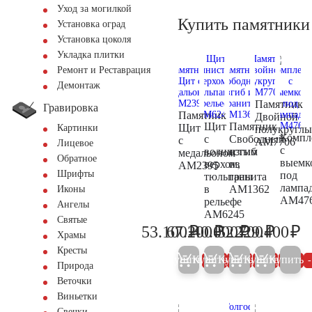
Уход за могилкой
Купить памятники
Установка оград
Установка цоколя
Укладка плитки
Ремонт и Реставрация
Демонтаж
Памятник
Гравировка
Памятник
Двойной
Щит
Памятник
Щит
Картинки
полукругл
Компл
с
Свободный
с
AM7706
Лицевое
с
волнистым
изгиб
медальоном
Обратное
выемк
верхом,
из
AM2395
Шрифты
под
тюльпаны
гранита
лампа
в
AM1362
Иконы
AM47
рельефе
Ангелы
AM6245
Святые
₽
₽
₽
₽
₽
53.100
67.200
40.000
52.700
229.400
55.900
70.700
42.100
55.500
24
Храмы
Кресты
Купить
Купить
Купить
Купить
Купить
5%
5%
5%
5%
Природа
Веточки
Виньетки
Свечки