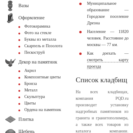
Муниципальное
Вазы
образование —
Городское поселение
Оформление
Дрезна
Фотокерамика
Население — 11820
Фото на стекле
человек. Расстояние до
Буквы из металла
москвы — 77 км.
Скарпель и Позолота
Пескоструй
Как доехать —
смотреть карту
Декор на памятник
проезда
Акрил
Композитные цветы
Список кладбищ
Бронза
Металл
На всех кладбищах,
Скульптура
компания PQD.ru
Цветы
производит установку
Ордена на памятник
надгробных памятников из
гранита и гранитополимера,
Плитка
а также всех товаров из
Щебень
каталога компании.