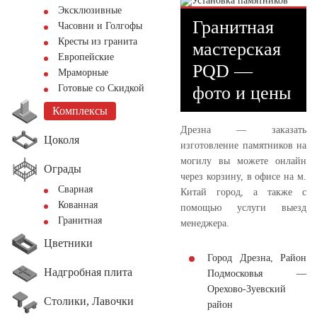
Эксклюзивные
Гранитная
Часовни и Голгофы
Кресты из гранита
мастерская
Европейские
PQD —
Мраморные
фото и цены
Готовые со Скидкой
Комплексы
Дрезна — заказать
Цоколя
изготовление памятников на
могилу вы можете онлайн
Ограды
через корзину, в офисе на м.
Сварная
Китай город, а также с
Кованная
помощью услуги выезд
Гранитная
менеджера.
Цветники
Город Дрезна, Район
Надгробная плита
Подмосковья —
Орехово-Зуевский
Столики, Лавочки
район