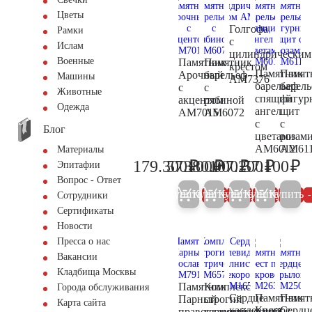
Цветы
Голгофа
Рамки
с
Ислам
цилиндрическим
Военные
Памятник
Памятник
крестом
Памятник
Памят
Арочный
барельеф
Машины
AM7376
барельеф
барел
с
с
Животные
спящий
фигур
акцентом
рябиной
Одежда
ангел
щит
AM7015
AM6072
с
с
Блог
цветами
розам
AM6012
AM61
Материалы
₽
₽
₽
₽
₽
179.300
57.100
380.000
107.200
57.100
Эпитафии
188.700
60.100
400.000
112.800
60
Вопрос - Ответ
Купить
Купить
Купить
Купить
Купить
5%
5%
5%
5%
Сотрудники
Сертификаты
Новости
Пресса о нас
Вакансии
Кладбища Москвы
Памятник
Комплекс
Города обслуживания
Сердце
Памятник
Памят
Парный
строгий
Карта сайта
каплевидное
Крест
Сердц
православный
геометрический