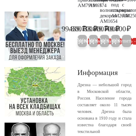
с
под
с
AM7910
AM6574
волнистым
покровом
крыло
декором
AM2638
AM25
AM1654
₽
₽
₽
₽
₽
99.800
439.700
33.800
49.700
49.800
105.000
462.800
35.600
52.300
52
Купить
Купить
Купить
Купить
Купить
5%
5%
5%
5%
Информация
Дрезна — небольшой город
в Московской области,
Россия. Население города
составляет около 11 тысяч
человек. Дрезна была
основана в 1910 году и стала
известна благодаря своей
текстильной