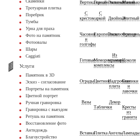
Скамейки
Вертикальный
Горизонтальный
Экономичный
Маленьк
Тротуарная плитка
С
С
Поребрик
крестом
аркой
Двойный
Элитный
Тумбы
Урна для праха
Часовни
Европейские
Эксклюзивные
Фрезерн
Фото на памятник
и
Фотоовалы
голгофы
Шары
Из
Сaggiati
Готовые
Мемориальные
мрамора
Цоколя
комплексы
Услуги
Памятник в 3D
Ограды
Цветник
Надгробная
Столики
Эскиз - согласование
плита
и
Портреты на памятник
лавочки
Цветной портрет
Вазы
Декор
Ручная гравировка
Таблички
Кресты
Гравировка с выездом
из
Ретушь на памятник
гранита
Восстановление фото
Антидождь
Вставка
Плитка
Ангелы
Лампады
Благоустройство