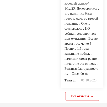
хорошей скидкой ,
1/12/23. Договорились ,
что памятник будет
готов к маю, во второй
половине . Очень
сомневалась , НО
ребята превзошли все
мои ожидания . Все во
время , все четко !
Прошло 1,5 года ,
камень не поблек ,
памятник стоит ровно ,
ничего не отвалилось .
Большая благодарность
им ! Спасибо 🙏
Таня Л
01.10.2025
Все отзывы →