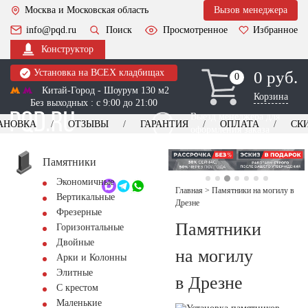
Москва и Московская область
Вызов менеджера
info@pqd.ru
Поиск
Просмотренное
Избранное
Конструктор
Установка на ВСЕХ кладбищах
0 руб.
0
0
Китай-Город - Шоурум 130 м2
Корзина
Без выходных : с 9:00 до 21:00
Выезд менеджера для
АНОВКА
ОТЗЫВЫ
ГАРАНТИЯ
ОПЛАТА
СК
оформления заказа
изготовление
Заказать выезд
памятников
+7 (495) 518-44-23
Памятники
Экономичные
Обратный звонок
Главная
>
Памятники на могилу в
Вертикальные
Дрезне
Фрезерные
Памятники
Горизонтальные
Двойные
на могилу
Арки и Колонны
Элитные
в Дрезне
С крестом
Маленькие