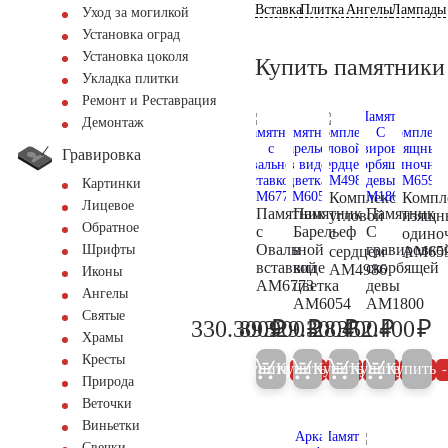
Вставка
Плитка
Ангелы
Лампады
Уход за могилкой
Установка оград
Установка цоколя
Купить памятники
Укладка плитки
Ремонт и Реставрация
Демонтаж
Гравировка
Картинки
Комплекс
Компл
Лицевое
Памятник
Памятник
Памятник
угловой
изящн
Обратное
с
Барельеф
С
с
одино
Овальной
в
гравировко
Шрифты
сердцем
AM65
вставкой
виде
скорбящей
AM4986
Иконы
AM6773
цветка
девы
Ангелы
AM6054
AM1800
Святые
₽
₽
₽
₽
₽
330.300
89.900
329.300
28.400
352.400
347.700
94.600
346.600
29.900
37
Храмы
Кресты
Купить
Купить
Купить
Купить
Купить
5%
5%
5%
5%
Природа
Веточки
Виньетки
Свечки