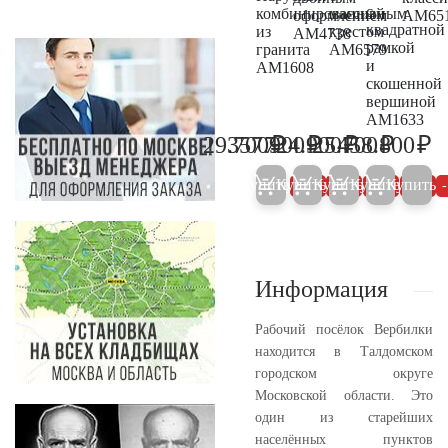
с
комбинированный
массивным
оформлением
AM65
квадратной
из
крестом
AM4738
рамкой
гранита
AM6579
и
AM1608
скошенной
вершиной
AM1633
₽
₽
₽
₽
₽
29.700
357.900
724.900
25.700
458.800
31.300
376.700
763.100
27.100
48
Купить
Купить
Купить
Купить
Купить
5%
5%
5%
5%
Информация
Рабочий посёлок Вербилки
находится в Талдомском
городском округе
Московской области. Это
один из старейших
населённых пунктов