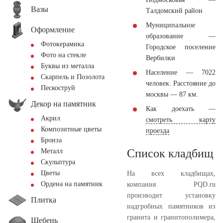
Вазы
Талдомский район
Муниципальное
Оформление
образование —
Фотокерамика
Городское поселение
Фото на стекле
Вербилки
Буквы из металла
Население — 7022
Скарпель и Позолота
человек. Расстояние до
Пескоструй
москвы — 87 км.
Декор на памятник
Как доехать —
Акрил
смотреть карту
Композитные цветы
проезда
Бронза
Список кладбищ
Металл
Скульптура
Цветы
На всех кладбищах,
Ордена на памятник
компания PQD.ru
производит установку
Плитка
надгробных памятников из
гранита и гранитополимера,
Щебень