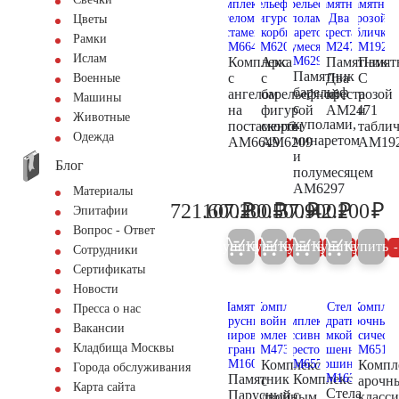
Цветы
Рамки
Ислам
Комплекс
Арка
Памятник
Памят
Памятник
с
с
Два
С
Военные
барельеф
ангелом
барельефной
креста
розой
Машины
с
на
фигурой
AM2471
и
Животные
куполами,
постаменте
скорби
табли
Одежда
минаретом
AM6649
AM6209
AM19
и
Блог
полумесяцем
AM6297
Материалы
₽
₽
₽
₽
₽
721.600
107.200
80.500
57.900
42.200
Эпитафии
759.600
112.800
84.700
60.900
44
Вопрос - Ответ
Купить
Купить
Купить
Купить
Купить
5%
5%
5%
5%
Сотрудники
Сертификаты
Новости
Пресса о нас
Вакансии
Кладбища Москвы
Комплекс
Компл
Города обслуживания
Памятник
Комплекс
с
арочн
Карта сайта
Стела
Парусный
с
двойным
класс