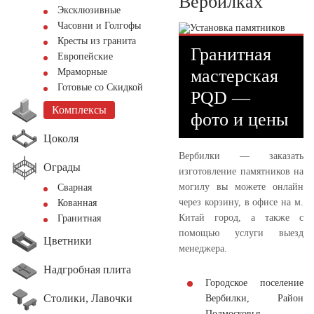
Вербилках
Эксклюзивные
Часовни и Голгофы
Кресты из гранита
Гранитная
Европейские
мастерская
Мраморные
Готовые со Скидкой
PQD —
Комплексы
фото и цены
Цоколя
Вербилки — заказать
Ограды
изготовление памятников на
могилу вы можете онлайн
Сварная
через корзину, в офисе на м.
Кованная
Китай город, а также с
Гранитная
помощью услуги выезд
Цветники
менеджера.
Надгробная плита
Городское поселение
Столики, Лавочки
Вербилки, Район
Подмосковья —