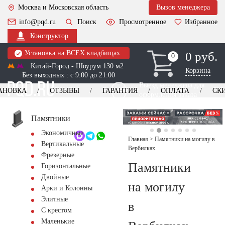
Москва и Московская область
Вызов менеджера
info@pqd.ru
Поиск
Просмотренное
Избранное
Конструктор
Установка на ВСЕХ кладбищах
0 руб.
0
0
Китай-Город - Шоурум 130 м2
Корзина
Без выходных : с 9:00 до 21:00
Выезд менеджера для
АНОВКА
ОТЗЫВЫ
ГАРАНТИЯ
ОПЛАТА
СК
оформления заказа
изготовление
Заказать выезд
памятников
+7 (495) 518-44-23
Памятники
Экономичные
Обратный звонок
Главная
>
Памятники на могилу в
Вертикальные
Вербилках
Фрезерные
Памятники
Горизонтальные
Двойные
на могилу
Арки и Колонны
Элитные
в
С крестом
Маленькие