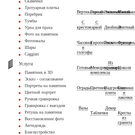
Скамейки
Тротуарная плитка
Вертикальный
Горизонтальный
Экономичный
Маленьк
Поребрик
Тумбы
С
С
крестом
аркой
Двойный
Элитный
Урна для праха
Фото на памятник
Фотоовалы
Часовни
Европейские
Эксклюзивные
Фрезерн
и
Шары
голгофы
Сaggiati
Из
Услуги
Готовые
Мемориальные
мрамора
Цоколя
комплексы
Памятник в 3D
Эскиз - согласование
Портреты на памятник
Ограды
Цветник
Надгробная
Столики
Цветной портрет
плита
и
лавочки
Ручная гравировка
Гравировка с выездом
Вазы
Декор
Ретушь на памятник
Таблички
Кресты
из
Восстановление фото
гранита
Антидождь
Благоустройство