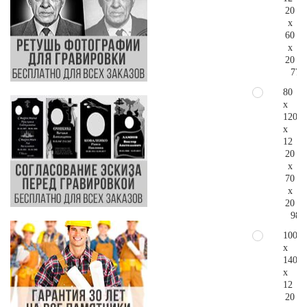
20
x
60
x
20
77.
80
x
120
x
12
20
x
70
x
20
98.
100
x
140
x
12
20