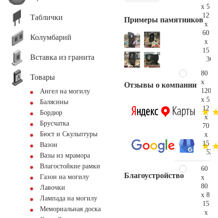
x 5
12
Таблички
Примеры памятников
x
60
Колумбарий
x
15
Вставка из гранита
36.
80
Товары
x
Отзывы о компании
120
Ангел на могилу
x 5
Балясины
12
Бордюр
x
Брусчатка
70
Бюст и Скульптуры
x
15
Вазон
52.
Вазы из мрамора
Влагостойкие рамки
60
Благоустройство
Газон на могилу
x
80
Лавочки
x 8
Лампада на могилу
15
Мемориальная доска
x