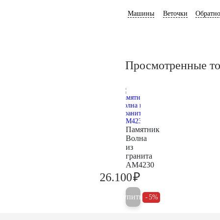
Машины
Веточки
Обратно
Просмотренные т
Памятник
Волна
из
гранита
AM4230
₽
26.100
27.500
Купить
5%