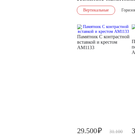
Вертикальные
Горизо
Памятник С контрастной
П
вставкой и крестом
п
AM1133
A
₽
29.500
31.100