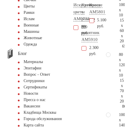
100
Искусственные
Крест
Крест
Цветы
x
цветы
с
AM5801
Рамки
10
AM0733
розами
Ислам
5.100
15
Военные
x
на
руб.
800
60
Машины
памятник
руб.
x
Животные
AM5910
20
Одежда
65.
2.300
Блог
руб.
80
x
Материалы
120
Эпитафии
x
Вопрос - Ответ
10
15
Сотрудники
x
Сертификаты
70
Новости
x
Пресса о нас
20
Вакансии
80.
Кладбища Москвы
100
Города обслуживания
x
140
Карта сайта