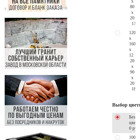
x
80
x
20
139.
120
x
160
x
12
20
x
90
x
20
186.
Выбор цвет
Без
цветн
0 руб
100