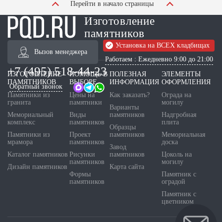
Перейти в начало страницы
Изготовление
памятников
Установка на ВСЕХ кладбищах
Вызов менеджера
Работаем : Ежедневно 9:00 до 21:00
+7 (495) 518-44-23
ИЗГОТОВЛЕНИЕ
ПОМОЩЬ В
ПОЛЕЗНАЯ
ЭЛЕМЕНТЫ
ПАМЯТНИКОВ
ВЫБОРЕ
ИНФОРМАЦИЯ
ОФОРМЛЕНИЯ
Обратный звонок
Памятники из
Цены на
Как заказать?
Ограда на
гранита
памятники
могилу
Варианты
Мемориальный
Виды
памятников
Надгробная
комплекс
памятников
плита
Образцы
Памятники из
Проект
памятников
Мемориальная
мрамора
памятников
доска
Завод
Каталог памятников
Рисунки
памятников
Цоколь на
памятников
могилу
Дизайн памятников
Карта сайта
Формы
Памятник с
памятников
оградой
Памятник с
цветником