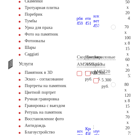
Скамейки
50
x
Тротуарная плитка
20
Поребрик
41.
Тумбы
70
Урна для праха
x
Фото на памятник
100
Фотоовалы
x 8
Шары
15
x
Сaggiati
Скорбящая
Цветник
Акриловые
60
Услуги
AM5959
AM5153
цветы
x
20
AM5720
Памятник в 3D
95.800
24.900
53.
руб.
руб.
Эскиз - согласование
5.300
80
Портреты на памятник
руб.
x
Цветной портрет
120
Ручная гравировка
x 8
Гравировка с выездом
15
x
Ретушь на памятник
70
Восстановление фото
x
Антидождь
20
Благоустройство
75.