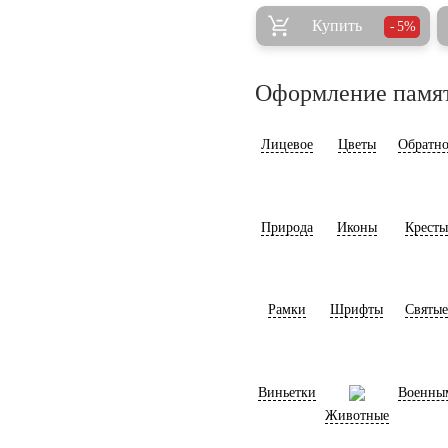
Купить
5%
Оформление памя
Лицевое
Цветы
Обратно
Природа
Иконы
Кресты
Рамки
Шрифты
Святые
Виньетки
Военны
Животные