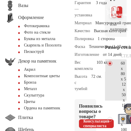
Гарантия
3 года
Вазы
—
В 1
В
клик
корзин
установка
Оформление
Материал
Мансуровский гран
или
Фотокерамика
наличные.
Качество
Высшая категория
Фото на стекле
Полировка
1 сторона
Буквы из металла
Скарпель и Позолота
Фаска
Техническая (1-10 мм.)
Размер сте
Пескоструй
Изготовление
от 14 дней
СТЕ
Декор на памятник
Вес
103 кг.
60
x
комплекта
Акрил
80
Композитные цветы
Высота
72 см.
x 5
Бронза
с
12
тумбой
Металл
x
50
Скульптура
x
Цветы
15
Появились
Ордена на памятник
27.
вопросы о
товаре?
Плитка
70
Консультация
x
специалиста
Щебень
100