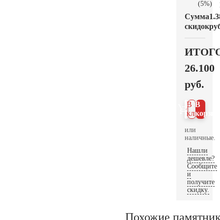
(5%)
Сумма
1.3
скидок
руб
ИТОГ
26.100
руб.
В 1
В
клик
корзин
или
наличные.
Нашли
дешевле?
Сообщите
и
получите
скидку.
Похожие памятни