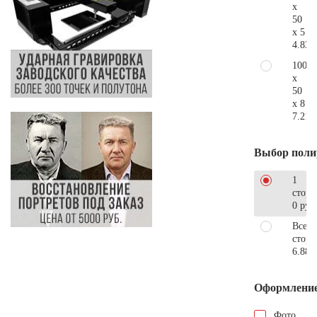
x
50
x 5
4.830
100
x
50
x 8
7.210
Выбор поли
1
сторо
0 руб
Все
стор
6.880
Оформлени
Фото