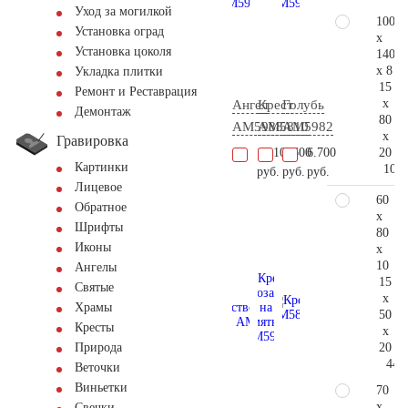
Уход за могилкой
100
Установка оград
x
Установка цоколя
140
x 8
Укладка плитки
15
Ремонт и Реставрация
x
Ангел
Крест
Голубь
Демонтаж
80
AM5988
AM5810
AM5982
x
Гравировка
20
17.100
8.600
6.700
Картинки
104.
руб.
руб.
руб.
Лицевое
60
Обратное
x
Шрифты
80
Иконы
x
10
Ангелы
15
Святые
x
Храмы
50
Кресты
x
20
Природа
44.
Веточки
Виньетки
70
x
Свечки