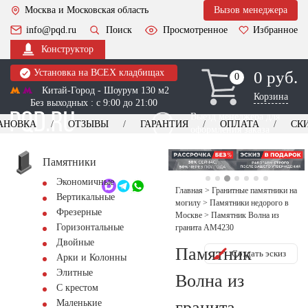
Москва и Московская область
Вызов менеджера
info@pqd.ru
Поиск
Просмотренное
Избранное
Конструктор
Установка на ВСЕХ кладбищах
0 руб.
0
0
Китай-Город - Шоурум 130 м2
Корзина
Без выходных : с 9:00 до 21:00
Выезд менеджера для
АНОВКА
ОТЗЫВЫ
ГАРАНТИЯ
ОПЛАТА
СК
оформления заказа
изготовление
Заказать выезд
памятников
+7 (495) 518-44-23
Памятники
Экономичные
Обратный звонок
Главная
>
Гранитные памятники на
Вертикальные
могилу
>
Памятники недорого в
Фрезерные
Москве
>
Памятник Волна из
Горизонтальные
гранита AM4230
Двойные
Памятник
Создать эскиз
Арки и Колонны
Элитные
Волна из
С крестом
гранита
Маленькие