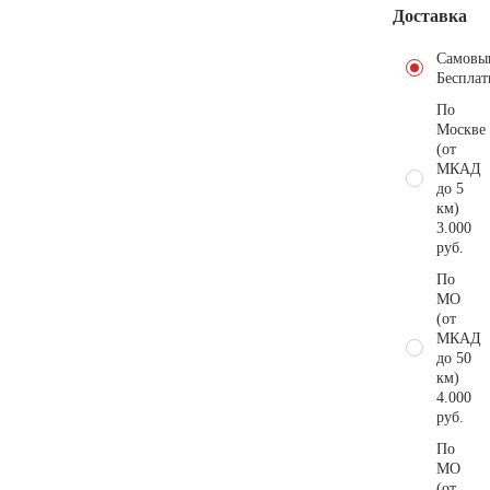
Доставка
Самовы
Бесплат
По
Москве
(от
МКАД
до 5
км)
3.000
руб.
По
МО
(от
МКАД
до 50
км)
4.000
руб.
По
МО
(от