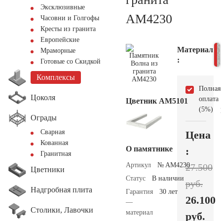
Эксклюзивные
AM4230
Часовни и Голгофы
Кресты из гранита
Европейские
Материал
Мраморные
:
Готовые со Скидкой
Комплексы
Полная
Цоколя
оплата
Цветник АМ5101
(5%)
Ограды
Сварная
Цена
Кованная
О памятнике
:
Гранитная
Артикул
№ AM4230
27.500
Цветники
Статус
В наличии
руб.
Надгробная плита
Гарантия
30 лет
26.100
—
Столики, Лавочки
материал
руб.