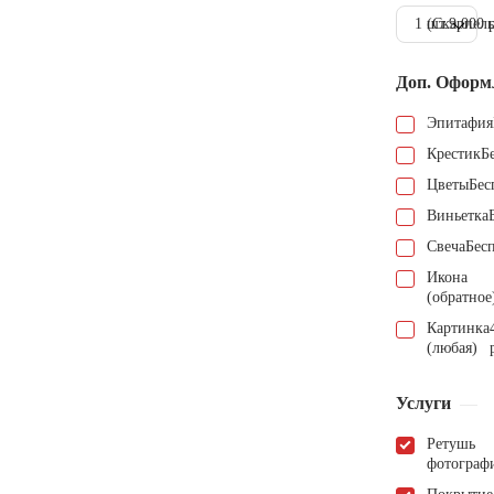
1 шт.
(Скарпель
9.000 
Доп. Оформ
Эпитафия
Крестик
Б
Цветы
Бес
Виньетка
Свеча
Бес
Икона
(обратное
Картинка
(любая)
Услуги
Ретушь
фотограф