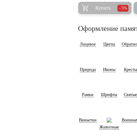
Купить
5%
Оформление памя
Лицевое
Цветы
Обратно
Природа
Иконы
Кресты
Рамки
Шрифты
Святые
Виньетки
Военны
Животные