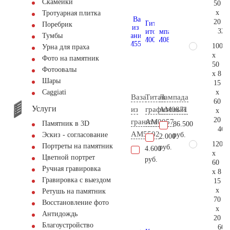
Скамейки
50
x
Тротуарная плитка
20
Поребрик
32.
Тумбы
100
Урна для праха
x
Фото на памятник
50
Фотоовалы
x 8
Шары
15
x
Сaggiati
Ваза
Титан
Лампада
60
Услуги
из
графитовый
AM0871
x
20
гранита
AM0057
Памятник в 3D
86.500
46.
AM5502
руб.
Эскиз - согласование
2.000
120
Портреты на памятник
руб.
4.600
x
Цветной портрет
руб.
60
Ручная гравировка
x 8
Гравировка с выездом
15
x
Ретушь на памятник
70
Восстановление фото
x
Антидождь
20
Благоустройство
60.