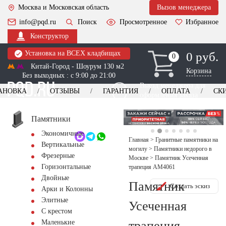
Москва и Московская область
Вызов менеджера
info@pqd.ru
Поиск
Просмотренное
Избранное
Конструктор
Установка на ВСЕХ кладбищах
0 руб.
0
0
Китай-Город - Шоурум 130 м2
Корзина
Без выходных : с 9:00 до 21:00
Выезд менеджера для
АНОВКА
ОТЗЫВЫ
ГАРАНТИЯ
ОПЛАТА
СК
оформления заказа
изготовление
Заказать выезд
памятников
+7 (495) 518-44-23
Памятники
Экономичные
Обратный звонок
Главная
>
Гранитные памятники на
Вертикальные
могилу
>
Памятники недорого в
Фрезерные
Москве
>
Памятник Усеченная
Горизонтальные
трапеция AM4061
Двойные
Памятник
Создать эскиз
Арки и Колонны
Элитные
Усеченная
С крестом
трапеция
Маленькие