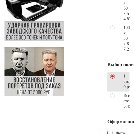
x
50
x 5
4.830
100
x
50
x 8
7.210
Выбор поли
1
сторо
0 руб
Все
стор
5.450
Оформлени
Фото