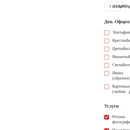
1 шт.
(Скарпель
9.000 
Доп. Оформ
Эпитафия
Крестик
Б
Цветы
Бес
Виньетка
Свеча
Бес
Икона
(обратное
Картинка
(любая)
Услуги
Ретушь
фотограф