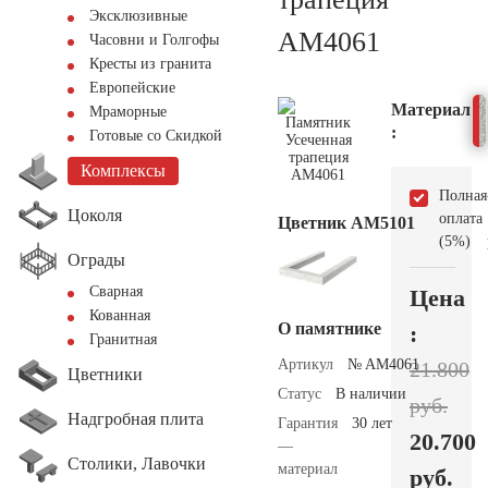
Эксклюзивные
AM4061
Часовни и Голгофы
Кресты из гранита
Европейские
Материал
Мраморные
:
Готовые со Скидкой
Комплексы
Полная
Цоколя
оплата
Цветник АМ5101
(5%)
Ограды
Сварная
Цена
Кованная
О памятнике
:
Гранитная
Артикул
№ AM4061
21.800
Цветники
Статус
В наличии
руб.
Надгробная плита
Гарантия
30 лет
20.700
—
Столики, Лавочки
материал
руб.