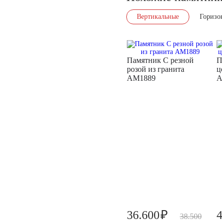
Вертикальные
Горизо
Памятник С резной
П
розой из гранита
ц
AM1889
A
₽
36.600
38.500