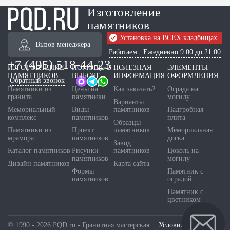
Изготовление
памятников
Установка на ВСЕХ кладбищах
Вызов менеджера
Работаем : Ежедневно 9:00 до 21:00
+7 (495) 518-44-23
ИЗГОТОВЛЕНИЕ
ПОМОЩЬ В
ПОЛЕЗНАЯ
ЭЛЕМЕНТЫ
ПАМЯТНИКОВ
ВЫБОРЕ
ИНФОРМАЦИЯ
ОФОРМЛЕНИЯ
Обратный звонок
Памятники из
Цены на
Как заказать?
Ограда на
гранита
памятники
могилу
Варианты
Мемориальный
Виды
памятников
Надгробная
комплекс
памятников
плита
Образцы
Памятники из
Проект
памятников
Мемориальная
мрамора
памятников
доска
Завод
Каталог памятников
Рисунки
памятников
Цоколь на
памятников
могилу
Дизайн памятников
Карта сайта
Формы
Памятник с
памятников
оградой
Памятник с
цветником
© 1990 - 2026 PQD.ru - Гранитная мастерская.
Условия