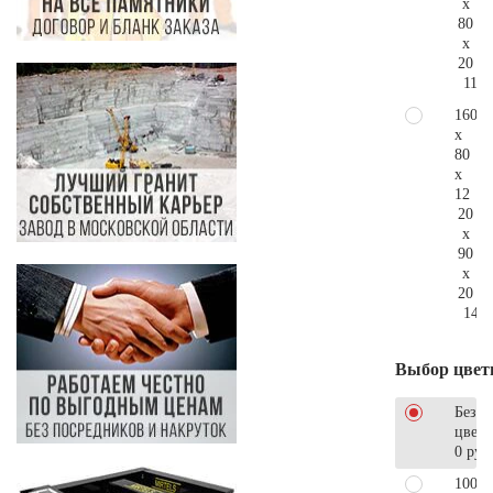
x
80
x
20
112.
160
x
80
x
12
20
x
90
x
20
141.
Выбор цвет
Без
цветн
0 руб
100