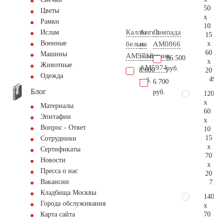
50
Цветы
x
Рамки
10
Каллы
Ангел
Лампада
Ислам
15
Военные
x
белые
на
AM0866
60
Машины
AM5718
памятник
86.500
x
Животные
AM5974
руб.
8.600
20
Одежда
49.
руб.
6.700
Блог
руб.
120
x
Материалы
60
Эпитафии
x
Вопрос - Ответ
10
15
Сотрудники
x
Сертификаты
70
Новости
x
Пресса о нас
20
Вакансии
71.
Кладбища Москвы
140
Города обслуживания
x
70
Карта сайта