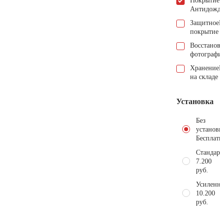
Покрытие
Антидож
Защитное
покрытие
Восстано
фотограф
Хранение
на складе
Установка
Без
установ
Бесплат
Стандар
7.200
руб.
Усиленн
10.200
руб.