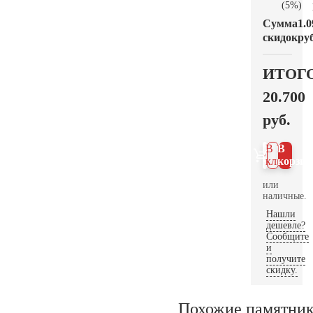
(5%)
Сумма
1.0
скидок
руб
ИТОГ
20.700
руб.
В 1
В
клик
корзин
или
наличные.
Нашли
дешевле?
Сообщите
и
получите
скидку.
Похожие памятни