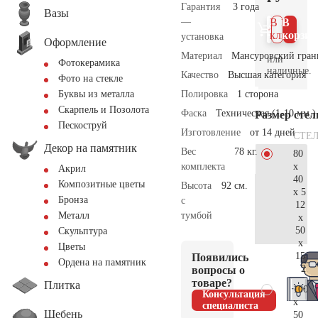
Гарантия
3 года
Вазы
—
В 1
В
клик
корзин
установка
Оформление
Материал
Мансуровский гран
или
Фотокерамика
наличные.
Качество
Высшая категория
Фото на стекле
Полировка
1 сторона
Буквы из металла
Скарпель и Позолота
Фаска
Техническая (1-10 мм.)
Размер сте
Пескоструй
Изготовление
от 14 дней
СТЕ
Декор на памятник
Вес
78 кг.
80
x
комплекта
Акрил
40
Композитные цветы
Высота
92 см.
x 5
Бронза
с
12
тумбой
Металл
x
50
Скульптура
x
Цветы
15
Появились
Ордена на памятник
21.
вопросы о
товаре?
Плитка
100
Консультация
x
специалиста
Щебень
50