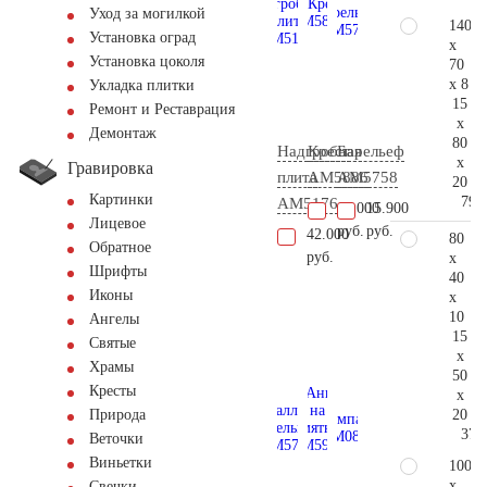
Уход за могилкой
140
Установка оград
x
Установка цоколя
70
x 8
Укладка плитки
15
Ремонт и Реставрация
x
Демонтаж
80
Надгробная
Крест
Барельеф
x
Гравировка
плита
AM5886
AM5758
20
Картинки
79.
AM5176
69.000
15.900
Лицевое
руб.
руб.
42.000
80
Обратное
руб.
x
Шрифты
40
Иконы
x
10
Ангелы
15
Святые
x
Храмы
50
Кресты
x
20
Природа
37.
Веточки
Виньетки
100
x
Свечки