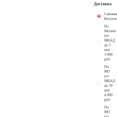
Доставка
Самовы
Бесплат
По
Москве
(от
МКАД
до 5
км)
3.000
руб.
По
МО
(от
МКАД
до 50
км)
4.000
руб.
По
МО
(от