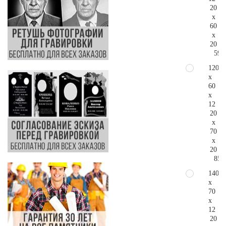
20
x
60
x
20
59.
120
x
60
x
12
20
x
70
x
20
85.
140
x
70
x
12
20