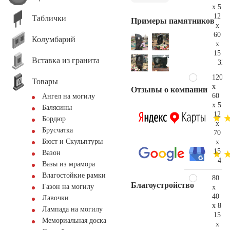
x 5
12
Таблички
Примеры памятников
x
60
Колумбарий
x
15
Вставка из гранита
32.
120
Товары
x
Отзывы о компании
60
Ангел на могилу
x 5
Балясины
12
Бордюр
x
Брусчатка
70
Бюст и Скульптуры
x
15
Вазон
41.
Вазы из мрамора
Влагостойкие рамки
80
Благоустройство
Газон на могилу
x
40
Лавочки
x 8
Лампада на могилу
15
Мемориальная доска
x