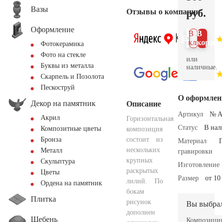
Вазы
руб.
Отзывы о компании
Оформление
В 1
В
клик
корзин
Фотокерамика
Фото на стекле
или
Буквы из металла
наличные.
Скарпель и Позолота
Пескоструй
О оформлен
Декор на памятник
Описание
Артикул
№ A
Акрил
Горизонтальная
Статус
В на
Композитные цветы
композиция
состоит из
Бронза
Материал
нескольких
Металл
гравировки
крупных
Скульптура
Изготовление
раскрытых
Цветы
Размер
от 10
лилий. По
Ордена на памятник
бокам
Плитка
рисунок
Вы выбра
дополнен
Щебень
Композици