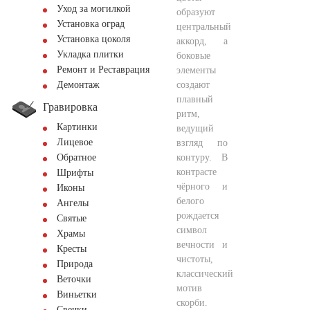
Уход за могилкой
образуют
Установка оград
центральный
Установка цоколя
аккорд, а
Укладка плитки
боковые
Ремонт и Реставрация
элементы
создают
Демонтаж
плавный
Гравировка
ритм,
Картинки
ведущий
Лицевое
взгляд по
контуру. В
Обратное
контрасте
Шрифты
чёрного и
Иконы
белого
Ангелы
рождается
Святые
символ
Храмы
вечности и
Кресты
чистоты,
Природа
классический
Веточки
мотив
Виньетки
скорби.
Свечки