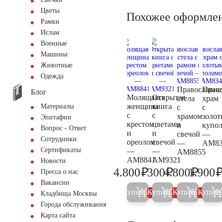
Цветы
Похожее оформле
Рамки
Ислам
Военные
Машины
Животные
Одежда
Православна
Прав
Блог
Молящаяся
Открытая
стела
храм
женщина
книга
Материалы
с
с
с
с
храмом
золо
Эпитафии
крестом
цветами
и
купо
Вопрос - Ответ
и
и
свечой
—
Сотрудники
ореолом
свечой
—
AM83
Сертификаты
—
—
AM8855
AM8841
AM9321
Новости
₽
₽
₽
4.800
300
4.800
1.900
Пресса о нас
5.000
300
5.000
Вакансии
Купить
Купить
Купить
Купит
5%
5%
5%
Кладбища Москвы
Города обслуживания
Карта сайта