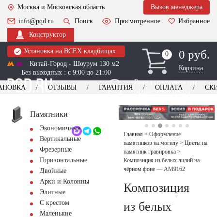
Москва и Московская область
Вызов менеджера
info@pqd.ru
Поиск
Просмотренное
Избранное
Конструктор
Установка на ВСЕХ кладбищах
0 руб.
0
0
Китай-Город - Шоурум 130 м2
Корзина
Без выходных : с 9:00 до 21:00
Выезд менеджера для
АНОВКА
ОТЗЫВЫ
ГАРАНТИЯ
ОПЛАТА
СК
оформления заказа
изготовление
Заказать выезд
памятников
+7 (495) 518-44-23
Памятники
Экономичные
Обратный звонок
Главная
>
Оформление
Вертикальные
памятников на могилу
>
Цветы на
Фрезерные
памятник гравировка
>
Горизонтальные
Композиция из белых лилий на
чёрном фоне — AM9162
Двойные
Арки и Колонны
Композиция
Элитные
С крестом
из белых
Маленькие