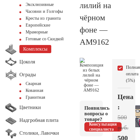
лилий на
Эксклюзивные
Часовни и Голгофы
чёрном
Кресты из гранита
Европейские
фоне —
Мраморные
Готовые со Скидкой
AM9162
Комплексы
Цоколя
Полная
оплата
Ограды
(5%)
Сварная
Кованная
Цена
Гранитная
:
Цветники
Появились
вопросы о
500
товаре?
Надгробная плита
Консультация
руб.
специалиста
Столики, Лавочки
500