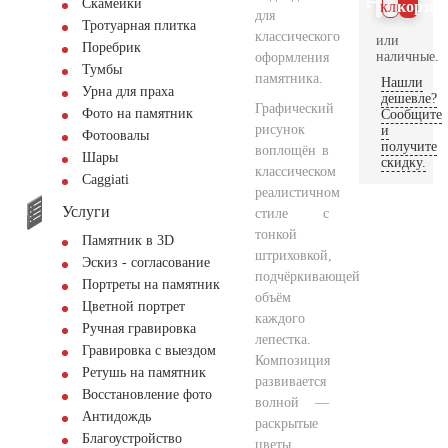
Скамейки
клик
корзин
для
Тротуарная плитка
классического
или
Поребрик
наличные.
оформления
Тумбы
памятника.
Нашли
Урна для праха
дешевле?
Графический
Фото на памятник
Сообщите
рисунок
и
Фотоовалы
получите
воплощён в
Шары
скидку.
классическом
Сaggiati
реалистичном
Услуги
стиле с
тонкой
Памятник в 3D
штриховкой,
Эскиз - согласование
подчёркивающей
Портреты на памятник
объём
Цветной портрет
каждого
Ручная гравировка
лепестка.
Гравировка с выездом
Композиция
Ретушь на памятник
развивается
Восстановление фото
волной —
Антидождь
раскрытые
Благоустройство
цветы