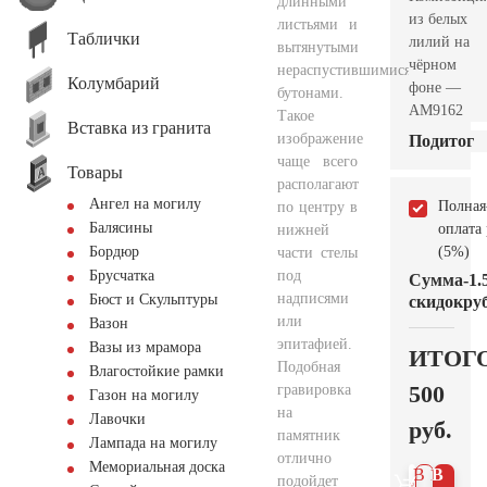
длинными
из белых
листьями и
Таблички
лилий на
вытянутыми
чёрном
нераспустившимися
Колумбарий
фоне —
бутонами.
AM9162
Такое
Вставка из гранита
изображение
Подитог
чаще всего
Товары
располагают
Ангел на могилу
Полная
по центру в
Балясины
оплата
нижней
(5%)
Бордюр
части стелы
под
Брусчатка
Сумма
-1.
надписями
Бюст и Скульптуры
скидок
руб
или
Вазон
эпитафией.
Вазы из мрамора
ИТОГ
Подобная
Влагостойкие рамки
500
гравировка
Газон на могилу
на
Лавочки
руб.
памятник
Лампада на могилу
отлично
Мемориальная доска
В 1
В
подойдет