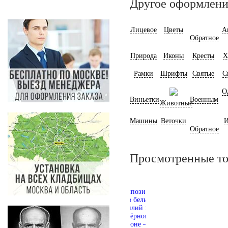
Другое оформлени
Лицевое
Цветы
А
Обратное
Природа
Иконы
Кресты
Х
Рамки
Шрифты
Святые
С
О
Виньетки
Военным
Животные
Машины
Веточки
И
Обратное
Просмотренные т