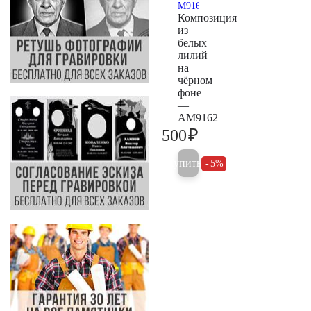
Композиция
из
белых
лилий
на
чёрном
фоне
—
AM9162
₽
500
500
Купить
5%