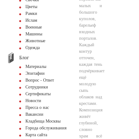
малых и
Цветы
большого
Рамки
куполов,
Ислам
барельеф
Военные
входных
Машины
порталов.
Животные
Каждый
Одежда
контур
Блог
отточен,
каждая тень
Материалы
подчёркивает
Эпитафии
ещё
Вопрос - Ответ
молодую
Сотрудники
сыпь
Сертификаты
облаков над
Новости
крестами.
Пресса о нас
Композиция
Вакансии
живёт
Кладбища Москвы
глубиной,
Города обслуживания
словно
Карта сайта
храм всё