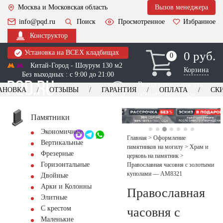
Москва и Московская область
Вызов менеджера
info@pqd.ru
Поиск
Просмотренное
Избранное
Конструктор
Установка на ВСЕХ кладбищах
0 руб.
0
0
Китай-Город - Шоурум 130 м2
Корзина
Без выходных : с 9:00 до 21:00
Выезд менеджера для
АНОВКА
ОТЗЫВЫ
ГАРАНТИЯ
ОПЛАТА
СК
оформления заказа
изготовление
Заказать выезд
памятников
+7 (495) 518-44-23
Памятники
Экономичные
Обратный звонок
Главная
>
Оформление
Вертикальные
памятников на могилу
>
Храм и
Фрезерные
церковь на памятник
>
Горизонтальные
Православная часовня с золотыми
куполами — AM8321
Двойные
Арки и Колонны
Православная
Элитные
С крестом
часовня с
Маленькие