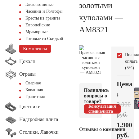
золотыми
Эксклюзивные
Часовни и Голгофы
куполами —
Кресты из гранита
Европейские
AM8321
Мраморные
Готовые со Скидкой
Комплексы
Полная
Цоколя
оплата
(5%)
Ограды
Цена
Сварная
Появились
Кованная
:
вопросы о
Гранитная
товаре?
2.000
Цветники
Консультация
специалиста
руб.
Надгробная плита
1.900
Отзывы о компании
Столики, Лавочки
руб.