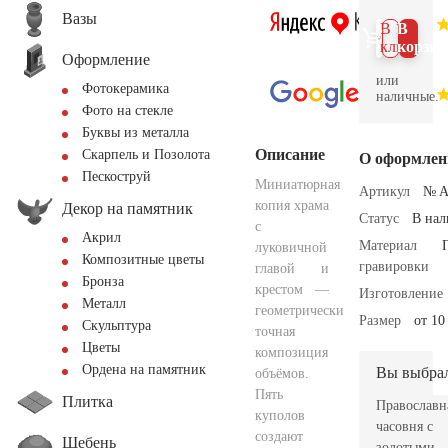
Вазы
В 1
В
клик
корзин
Оформление
или
Фотокерамика
наличные.
Фото на стекле
Буквы из металла
Описание
Скарпель и Позолота
О оформлен
Пескоструй
Миниатюрная
Артикул
№ A
копия храма
Декор на памятник
Статус
В на
с
Акрил
Материал
луковичной
Композитные цветы
гравировки
главой и
Бронза
крестом —
Изготовление
Металл
геометрически
Размер
от 10
Скульптура
точная
Цветы
композиция
Ордена на памятник
Вы выбра
объёмов.
Пять
Плитка
Православн
куполов
часовня с
создают
Щебень
золотыми