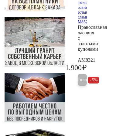
Православная
часовня
с
золотыми
куполами
—
AM8321
₽
1.900
2.000
Купить
5%