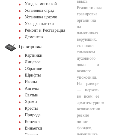
ввысь.
Уход за могилкой
Реалистичная
Установка оград
гравировка
Установка цоколя
органична
Укладка плитки
на
Ремонт и Реставрация
памятниках
Демонтаж
верующих,
становясь
Гравировка
символом
Картинки
духовного
Лицевое
дома и
Обратное
вечного
Шрифты
упокоения.
Иконы
На гравюре
Ангелы
— церковь
Святые
во всём её
Храмы
архитектурном
Кресты
великолепии:
Природа
резкие
линии
Веточки
фасадов,
Виньетки
перекличка
Свечки