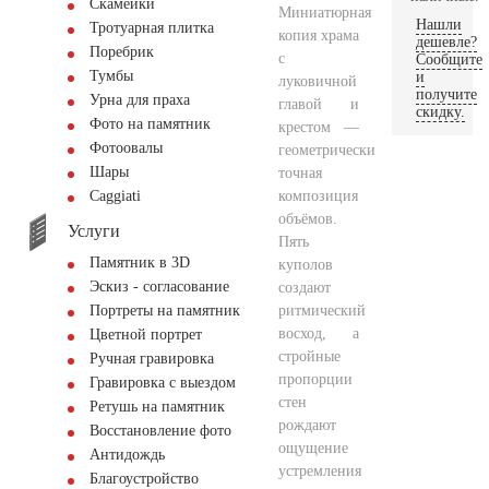
Скамейки
Миниатюрная
Нашли
Тротуарная плитка
копия храма
дешевле?
Поребрик
с
Сообщите
Тумбы
и
луковичной
получите
Урна для праха
главой и
скидку.
Фото на памятник
крестом —
Фотоовалы
геометрически
Шары
точная
композиция
Сaggiati
объёмов.
Услуги
Пять
Памятник в 3D
куполов
Эскиз - согласование
создают
ритмический
Портреты на памятник
восход, а
Цветной портрет
стройные
Ручная гравировка
пропорции
Гравировка с выездом
стен
Ретушь на памятник
рождают
Восстановление фото
ощущение
Антидождь
устремления
Благоустройство