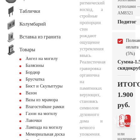
ритмический
куполами 
восход, а
Таблички
AM8321
стройные
Подитог
пропорции
Колумбарий
стен
рождают
Вставка из гранита
Полная
ощущение
оплата
устремления
Товары
(5%)
ввысь.
Ангел на могилу
Сумма
-1.
Реалистичная
Балясины
скидок
руб
гравировка
Бордюр
органична
Брусчатка
на
ИТОГ
Бюст и Скульптуры
памятниках
1.900
Вазон
верующих,
Вазы из мрамора
становясь
руб.
Влагостойкие рамки
символом
Газон на могилу
духовного
В 1
В
Лавочки
дома и
клик
корзин
Лампада на могилу
вечного
или
упокоения.
Мемориальная доска
наличные.