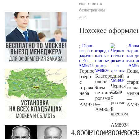
ещё стоит в
безветренном
дне.
Похожее оформле
Горное
Лоша
Благородный
озеро
и
олень
с
стари
Черная
с
отражением
голла
стела
ветвистыми
неба
мель
с
рогами
—
—
розами
—
AM9715
AM97
и
AM8626
крестом
—
AM8934
₽
₽
₽
4.800
1.100
4.800
4.800
3
5.000
1.200
5.000