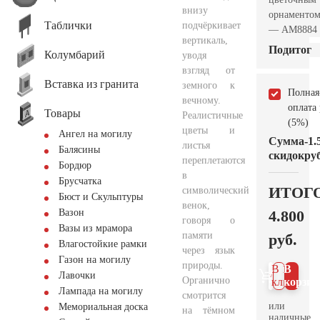
внизу
орнаменто
Таблички
подчёркивает
— AM8884
вертикаль,
Подитог
Колумбарий
уводя
взгляд от
Вставка из гранита
земного к
Полная
вечному.
оплата
Товары
Реалистичные
(5%)
цветы и
Ангел на могилу
Сумма
-1.
листья
Балясины
скидок
руб
переплетаются
Бордюр
в
Брусчатка
ИТОГ
символический
Бюст и Скульптуры
венок,
4.800
Вазон
говоря о
Вазы из мрамора
памяти
руб.
Влагостойкие рамки
через язык
Газон на могилу
природы.
В 1
В
Лавочки
Органично
клик
корзин
Лампада на могилу
смотрится
или
Мемориальная доска
на тёмном
наличные.