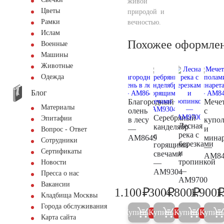
живой
Цветы
природой и
Рамки
вечностью.
Ислам
Похожее оформле
Военные
Машины
Животные
Одежда
Блог
Благородный
Мече
Материалы
олень
с
Серебряный
Эпитафии
в лесу
купо
Лесная
канделябр
—
и
Вопрос - Ответ
река с
с
AM8649
мина
Сотрудники
березками
горящими
—
Сертификаты
и
свечами
AM84
тропинкой
—
Новости
—
AM9304
Пресса о нас
AM9700
Вакансии
₽
₽
₽
1.100
300
4.800
1.900
1
1.200
300
5.000
Кладбища Москвы
Города обслуживания
Купить
Купить
Купить
Купит
5%
5%
5%
Карта сайта