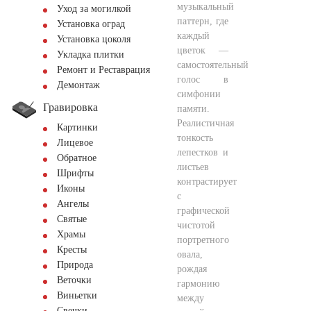
музыкальный
Уход за могилкой
паттерн, где
Установка оград
каждый
Установка цоколя
цветок —
Укладка плитки
самостоятельный
Ремонт и Реставрация
голос в
Демонтаж
симфонии
Гравировка
памяти.
Реалистичная
Картинки
тонкость
Лицевое
лепестков и
Обратное
листьев
Шрифты
контрастирует
Иконы
с
Ангелы
графической
Святые
чистотой
Храмы
портретного
Кресты
овала,
Природа
рождая
Веточки
гармонию
Виньетки
между
Свечки