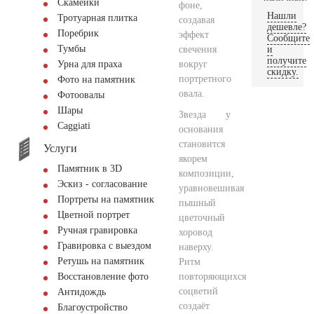
Скамейки
фоне,
Нашли
Тротуарная плитка
создавая
дешевле?
Поребрик
эффект
Сообщите
Тумбы
свечения
и
получите
вокруг
Урна для праха
скидку.
портретного
Фото на памятник
овала.
Фотоовалы
Шары
Звезда у
Сaggiati
основания
становится
Услуги
якорем
Памятник в 3D
композиции,
Эскиз - согласование
уравновешивая
Портреты на памятник
пышный
Цветной портрет
цветочный
Ручная гравировка
хоровод
Гравировка с выездом
наверху.
Ретушь на памятник
Ритм
повторяющихся
Восстановление фото
соцветий
Антидождь
создаёт
Благоустройство