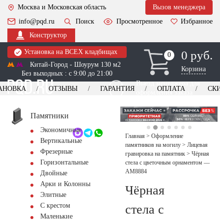
Москва и Московская область
Вызов менеджера
info@pqd.ru
Поиск
Просмотренное
Избранное
Конструктор
Установка на ВСЕХ кладбищах
0 руб.
0
0
Китай-Город - Шоурум 130 м2
Корзина
Без выходных : с 9:00 до 21:00
Выезд менеджера для
АНОВКА
ОТЗЫВЫ
ГАРАНТИЯ
ОПЛАТА
СК
оформления заказа
изготовление
Заказать выезд
памятников
+7 (495) 518-44-23
Памятники
Экономичные
Обратный звонок
Главная
>
Оформление
Вертикальные
памятников на могилу
>
Лицевая
Фрезерные
гравировка на памятник
>
Чёрная
Горизонтальные
стела с цветочным орнаментом —
AM8884
Двойные
Арки и Колонны
Чёрная
Элитные
С крестом
стела с
Маленькие