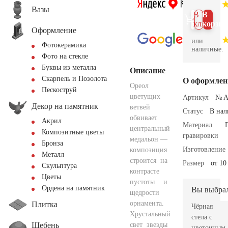
Вазы
В 1
В
клик
корзин
Оформление
или
Фотокерамика
наличные.
Фото на стекле
Буквы из металла
Описание
Скарпель и Позолота
О оформлен
Ореол
Пескоструй
цветущих
Артикул
№ A
Декор на памятник
ветвей
Статус
В на
обвивает
Акрил
Материал
центральный
Композитные цветы
гравировки
медальон —
Бронза
Изготовление
композиция
Металл
строится на
Размер
от 10
Скульптура
контрасте
Цветы
пустоты и
Ордена на памятник
Вы выбра
щедрости
орнамента.
Плитка
Чёрная
Хрустальный
стела с
Щебень
свет звезды
цветочным