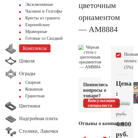
цветочным
Эксклюзивные
Часовни и Голгофы
орнаментом
Кресты из гранита
Европейские
— AM8884
Мраморные
Готовые со Скидкой
Комплексы
Полная
Цоколя
оплата
(5%)
Ограды
Цена
Сварная
Появились
Кованная
вопросы о
:
товаре?
Гранитная
Консультация
5.000
Цветники
специалиста
руб.
Надгробная плита
4.800
Отзывы о компании
Столики, Лавочки
руб.