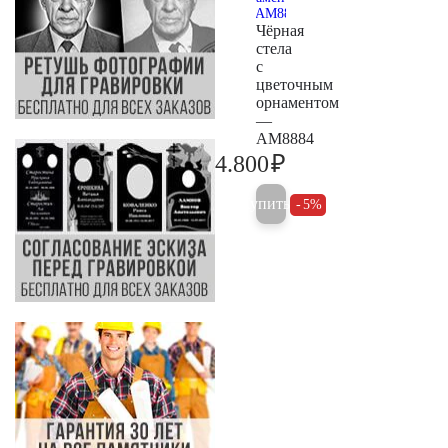
Чёрная
стела
с
цветочным
орнаментом
—
AM8884
₽
4.800
5.000
Купить
5%