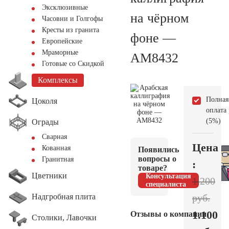
Эксклюзивные
на чёрном
Часовни и Голгофы
Кресты из гранита
фоне —
Европейские
Мраморные
AM8432
Готовые со Скидкой
Комплексы
Полная
Цоколя
оплата
(5%)
Ограды
Сварная
Цена
Кованная
Появились
вопросы о
Гранитная
:
товаре?
Цветники
Консультация
1.200
специалиста
Надгробная плита
руб.
1.100
Отзывы о компании
Столики, Лавочки