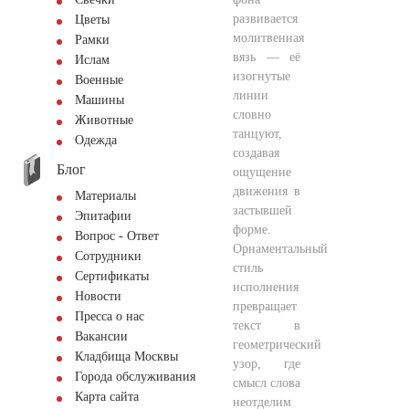
развивается
Цветы
молитвенная
Рамки
вязь — её
Ислам
изогнутые
Военные
линии
Машины
словно
Животные
танцуют,
Одежда
создавая
Блог
ощущение
движения в
Материалы
застывшей
Эпитафии
форме.
Вопрос - Ответ
Орнаментальный
Сотрудники
стиль
Сертификаты
исполнения
Новости
превращает
Пресса о нас
текст в
Вакансии
геометрический
Кладбища Москвы
узор, где
Города обслуживания
смысл слова
Карта сайта
неотделим