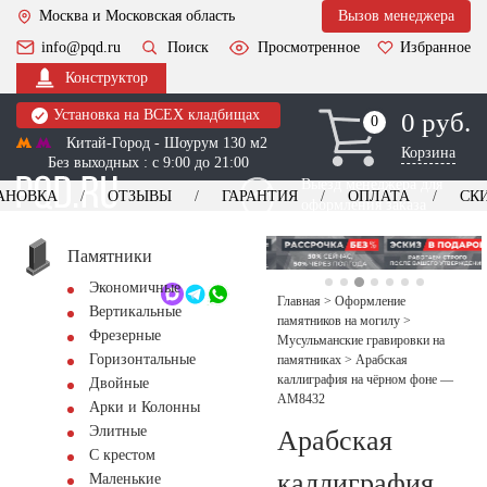
Москва и Московская область
Вызов менеджера
info@pqd.ru
Поиск
Просмотренное
Избранное
Конструктор
Установка на ВСЕХ кладбищах
0 руб.
0
0
Китай-Город - Шоурум 130 м2
Корзина
Без выходных : с 9:00 до 21:00
Выезд менеджера для
АНОВКА
ОТЗЫВЫ
ГАРАНТИЯ
ОПЛАТА
СК
оформления заказа
изготовление
Заказать выезд
памятников
+7 (495) 518-44-23
Памятники
Экономичные
Обратный звонок
Главная
>
Оформление
Вертикальные
памятников на могилу
>
Фрезерные
Мусульманские гравировки на
Горизонтальные
памятниках
>
Арабская
каллиграфия на чёрном фоне —
Двойные
AM8432
Арки и Колонны
Элитные
Арабская
С крестом
каллиграфия
Маленькие