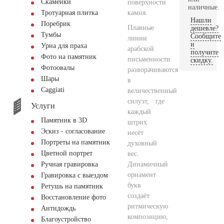
Скамейки
поверхности
наличные.
камня.
Тротуарная плитка
Нашли
Поребрик
Плавные
дешевле?
Тумбы
Сообщите
линии
и
Урна для праха
арабской
получите
Фото на памятник
письменности
скидку.
Фотоовалы
разворачиваются
Шары
в
Сaggiati
величественный
силуэт, где
Услуги
каждый
Памятник в 3D
штрих
Эскиз - согласование
несёт
Портреты на памятник
духовный
Цветной портрет
вес.
Динамичный
Ручная гравировка
орнамент
Гравировка с выездом
букв
Ретушь на памятник
создаёт
Восстановление фото
ритмическую
Антидождь
композицию,
Благоустройство