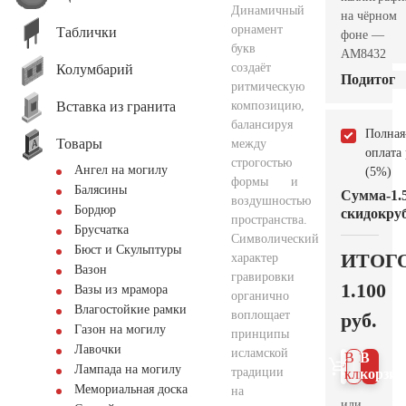
Динамичный
на чёрном
орнамент
Таблички
фоне —
букв
AM8432
создаёт
Колумбарий
Подитог
ритмическую
Вставка из гранита
композицию,
балансируя
Полная
Товары
между
оплата
строгостью
Ангел на могилу
(5%)
формы и
Балясины
Сумма
-1.
воздушностью
Бордюр
скидок
руб
пространства.
Брусчатка
Символический
Бюст и Скульптуры
ИТОГ
характер
Вазон
гравировки
1.100
Вазы из мрамора
органично
Влагостойкие рамки
воплощает
руб.
Газон на могилу
принципы
Лавочки
исламской
В 1
В
Лампада на могилу
традиции
клик
корзин
Мемориальная доска
на
или