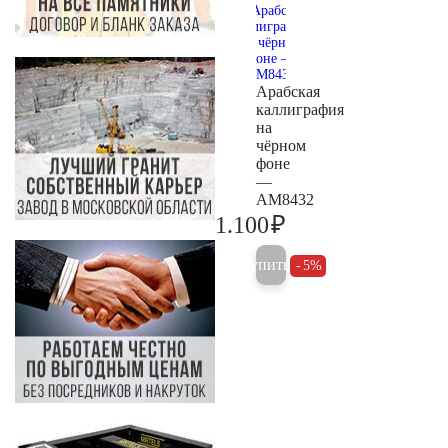
Арабская
каллиграфия
на
чёрном
фоне
—
AM8432
₽
1.100
1.200
Купить
5%