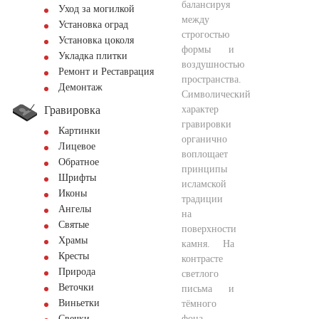
балансируя
Уход за могилкой
между
Установка оград
строгостью
Установка цоколя
формы и
Укладка плитки
воздушностью
Ремонт и Реставрация
пространства.
Демонтаж
Символический
Гравировка
характер
гравировки
Картинки
органично
Лицевое
воплощает
Обратное
принципы
Шрифты
исламской
Иконы
традиции
Ангелы
на
Святые
поверхности
Храмы
камня. На
Кресты
контрасте
Природа
светлого
Веточки
письма и
Виньетки
тёмного
фона
Свечки