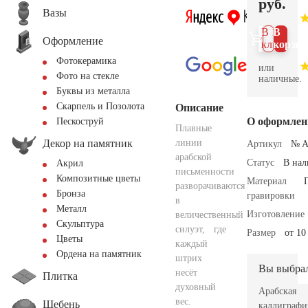
руб.
Вазы
В 1
В
Оформление
клик
корзин
Фотокерамика
или
Фото на стекле
наличные.
Буквы из металла
Скарпель и Позолота
Описание
О оформлен
Пескоструй
Плавные
Декор на памятник
линии
Артикул
№ A
арабской
Статус
В на
Акрил
письменности
Композитные цветы
Материал
разворачиваются
Бронза
гравировки
в
Металл
Изготовление
величественный
Скульптура
силуэт, где
Размер
от 10
Цветы
каждый
Ордена на памятник
штрих
Вы выбра
несёт
Плитка
духовный
Арабская
вес.
Щебень
каллиграфи