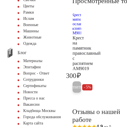
Просмотренные т
Цветы
Рамки
Ислам
Военные
Машины
Животные
Крест
на
Одежда
памятник
Блог
православный
с
Материалы
распятием
Эпитафии
AM9019
Вопрос - Ответ
₽
300
300
Сотрудники
Сертификаты
Купить
5%
Новости
Пресса о нас
Вакансии
Отзывы о нашей
Кладбища Москвы
Города обслуживания
работе
Карта сайта
4,9
из 5