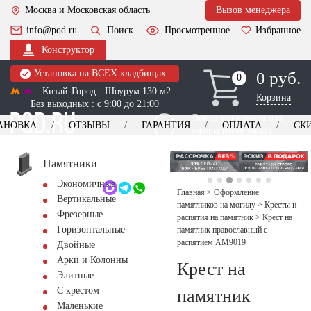
Москва и Московская область
Вызов менеджера
info@pqd.ru
Поиск
Просмотренное
Избранное
Конструктор
Установка на ВСЕХ кладбищах
0 руб.
0
0
Китай-Город - Шоурум 130 м2
Корзина
Без выходных : с 9:00 до 21:00
Выезд менеджера для
АНОВКА
ОТЗЫВЫ
ГАРАНТИЯ
ОПЛАТА
СК
оформления заказа
изготовление
Заказать выезд
памятников
+7 (495) 518-44-23
Памятники
Экономичные
Обратный звонок
Главная
>
Оформление
Вертикальные
памятников на могилу
>
Кресты и
Фрезерные
распятия на памятник
>
Крест на
Горизонтальные
памятник православный с
распятием AM9019
Двойные
Арки и Колонны
Крест на
Элитные
С крестом
памятник
Маленькие