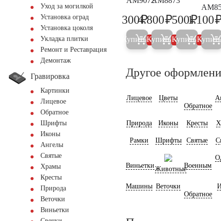
AM9072
AM8873
Уход за могилкой
AM85
₽
₽
₽
300
4.800
500
1.100
Установка оград
300
5.000
500
Установка цоколя
Купить
Купить
Купить
Купит
Укладка плитки
5%
5%
5%
Ремонт и Реставрация
Демонтаж
Другое оформлени
Гравировка
Картинки
Лицевое
Цветы
А
Лицевое
Обратное
Обратное
Природа
Иконы
Кресты
Х
Шрифты
Иконы
Рамки
Шрифты
Святые
С
Ангелы
Святые
О
Виньетки
Военным
Храмы
Животные
Кресты
Машины
Веточки
И
Природа
Обратное
Веточки
Виньетки
Свечки