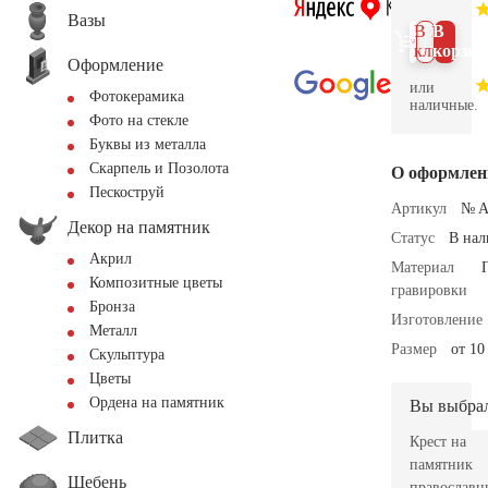
Вазы
В 1
В
клик
корзин
Оформление
или
Фотокерамика
наличные.
Фото на стекле
Буквы из металла
Скарпель и Позолота
О оформлен
Пескоструй
Артикул
№ A
Декор на памятник
Статус
В на
Акрил
Материал
Композитные цветы
гравировки
Бронза
Изготовление
Металл
Размер
от 10
Скульптура
Цветы
Ордена на памятник
Вы выбра
Плитка
Крест на
памятник
Щебень
православн