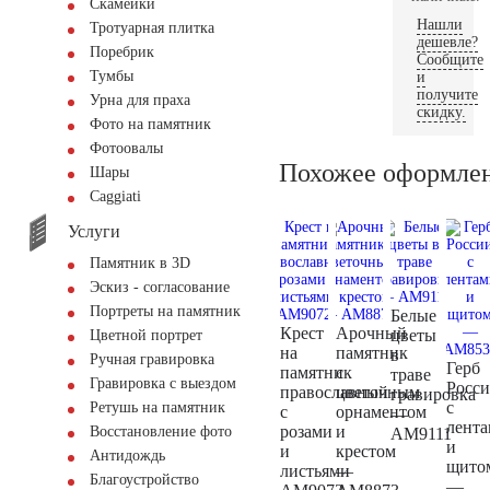
Скамейки
Нашли
Тротуарная плитка
дешевле?
Поребрик
Сообщите
Тумбы
и
получите
Урна для праха
скидку.
Фото на памятник
Фотоовалы
Похожее оформле
Шары
Сaggiati
Услуги
Памятник в 3D
Эскиз - согласование
Портреты на памятник
Белые
Крест
Арочный
цветы
Цветной портрет
на
памятник
в
Ручная гравировка
Герб
памятник
с
траве
Гравировка с выездом
Росс
православный
цветочным
гравировка
с
Ретушь на памятник
с
орнаментом
—
лент
розами
и
Восстановление фото
AM9111
и
и
крестом
Антидождь
щито
листьями
—
Благоустройство
—