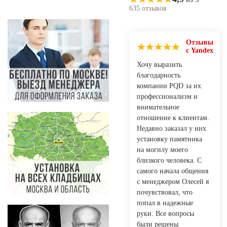
635 отзывов
Отзывы
с Yandex
Хочу выразить
благодарность
компании PQD за их
профессионализм и
внимательное
отношение к клиентам.
Недавно заказал у них
установку памятника
на могилу моего
близкого человека. С
самого начала общения
с менеджером Олесей я
почувствовал, что
попал в надежные
руки. Все вопросы
были решены