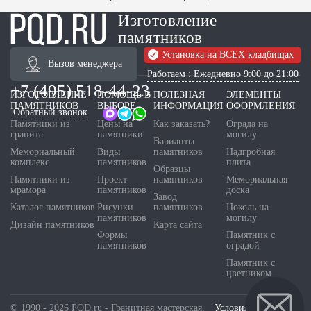
Изготовление
памятников
Установка на ВСЕХ кладбищах
Вызов менеджера
Работаем : Ежедневно 9:00 до 21:00
+7 (495) 518-44-23
ИЗГОТОВЛЕНИЕ
ПОМОЩЬ В
ПОЛЕЗНАЯ
ЭЛЕМЕНТЫ
ПАМЯТНИКОВ
ВЫБОРЕ
ИНФОРМАЦИЯ
ОФОРМЛЕНИЯ
Обратный звонок
Памятники из
Цены на
Как заказать?
Ограда на
гранита
памятники
могилу
Варианты
Мемориальный
Виды
памятников
Надгробная
комплекс
памятников
плита
Образцы
Памятники из
Проект
памятников
Мемориальная
мрамора
памятников
доска
Завод
Каталог памятников
Рисунки
памятников
Цоколь на
памятников
могилу
Дизайн памятников
Карта сайта
Формы
Памятник с
памятников
оградой
Памятник с
цветником
© 1990 - 2026 PQD.ru - Гранитная мастерская.
Условия