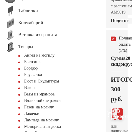
с распятием
Таблички
AM9019
Подитог
Колумбарий
Вставка из гранита
Полная
оплата
Товары
(5%)
Ангел на могилу
Сумма
20
Балясины
скидок
руб
Бордюр
Брусчатка
ИТОГ
Бюст и Скульптуры
300
Вазон
Вазы из мрамора
руб.
Влагостойкие рамки
Газон на могилу
В 1
В
Лавочки
клик
корзин
Лампада на могилу
или
Мемориальная доска
наличные.