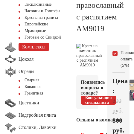
православный
Эксклюзивные
Часовни и Голгофы
с распятием
Кресты из гранита
Европейские
AM9019
Мраморные
Готовые со Скидкой
Комплексы
Полная
Цоколя
оплата
(5%)
Ограды
Цена
Сварная
Появились
Кованная
вопросы о
:
товаре?
Гранитная
Консультация
300
Цветники
специалиста
руб.
Надгробная плита
300
Отзывы о компании
Столики, Лавочки
руб.