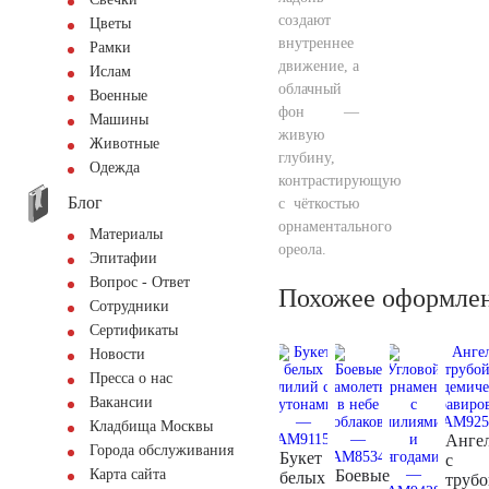
создают
Цветы
внутреннее
Рамки
движение, а
Ислам
облачный
Военные
фон —
Машины
живую
Животные
глубину,
Одежда
контрастирующую
Блог
с чёткостью
орнаментального
Материалы
ореола.
Эпитафии
Вопрос - Ответ
Похожее оформле
Сотрудники
Сертификаты
Новости
Пресса о нас
Вакансии
Кладбища Москвы
Анге
Города обслуживания
Букет
с
Боевые
Карта сайта
белых
трубо