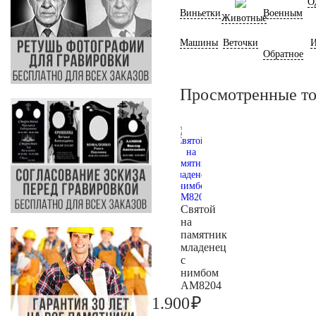
О
Виньетки
Военным
Животные
Машины
Веточки
И
Обратное
Просмотренные т
Святой
на
памятник
младенец
с
нимбом
AM8204
₽
1.900
2.000