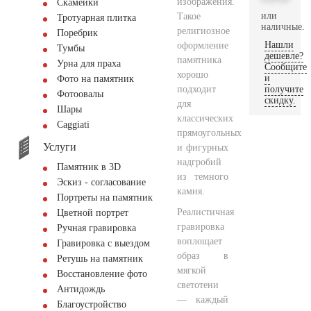
изображения.
Скамейки
или
Такое
Тротуарная плитка
наличные.
религиозное
Поребрик
Нашли
оформление
Тумбы
дешевле?
памятника
Урна для праха
Сообщите
хорошо
и
Фото на памятник
подходит
получите
Фотоовалы
скидку.
для
Шары
классических
Сaggiati
прямоугольных
Услуги
и фигурных
надгробий
Памятник в 3D
из темного
Эскиз - согласование
камня.
Портреты на памятник
Реалистичная
Цветной портрет
гравировка
Ручная гравировка
воплощает
Гравировка с выездом
образ в
Ретушь на памятник
мягкой
Восстановление фото
светотени
Антидождь
— каждый
Благоустройство