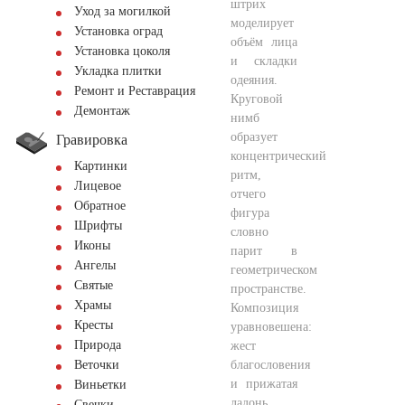
штрих
Уход за могилкой
моделирует
Установка оград
объём лица
Установка цоколя
и складки
Укладка плитки
одеяния.
Ремонт и Реставрация
Круговой
Демонтаж
нимб
образует
Гравировка
концентрический
Картинки
ритм,
Лицевое
отчего
Обратное
фигура
Шрифты
словно
Иконы
парит в
Ангелы
геометрическом
Святые
пространстве.
Храмы
Композиция
Кресты
уравновешена:
Природа
жест
благословения
Веточки
и прижатая
Виньетки
ладонь
Свечки