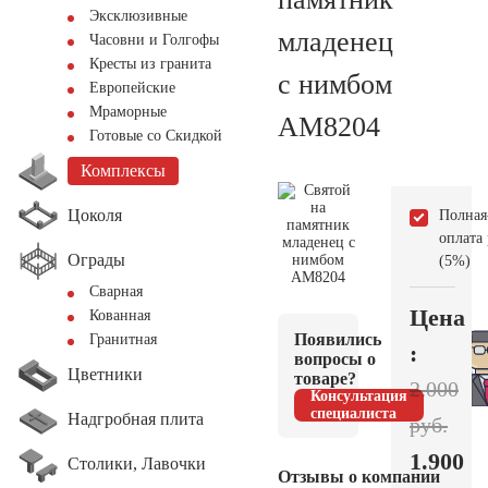
Эксклюзивные
младенец
Часовни и Голгофы
Кресты из гранита
с нимбом
Европейские
Мраморные
AM8204
Готовые со Скидкой
Комплексы
Цоколя
Полная
оплата
Ограды
(5%)
Сварная
Цена
Кованная
Появились
Гранитная
:
вопросы о
Цветники
товаре?
2.000
Консультация
специалиста
Надгробная плита
руб.
1.900
Столики, Лавочки
Отзывы о компании