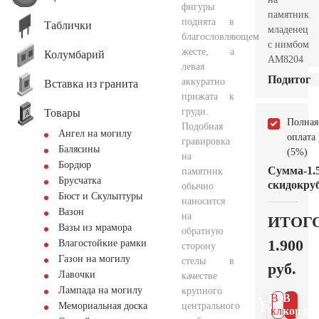
фигуры
памятник
поднята в
Таблички
младенец
благословляющем
с нимбом
жесте, а
Колумбарий
AM8204
левая
Подитог
аккуратно
Вставка из гранита
прижата к
груди.
Товары
Полная
Подобная
Ангел на могилу
оплата
гравировка
Балясины
(5%)
на
Бордюр
Сумма
-1.
памятник
Брусчатка
скидок
руб
обычно
Бюст и Скульптуры
наносится
Вазон
на
ИТОГ
Вазы из мрамора
обратную
1.900
Влагостойкие рамки
сторону
Газон на могилу
стелы в
руб.
Лавочки
качестве
Лампада на могилу
крупного
В 1
В
центрального
Мемориальная доска
клик
корзин