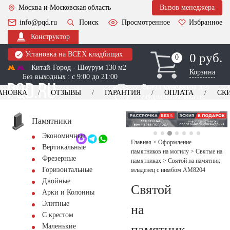
Москва и Московская область
Вызов менеджера
info@pqd.ru
Поиск
Просмотренное
Избранное
Конструктор
Установка на ВСЕХ кладбищах
0 руб.
0
0
Китай-Город - Шоурум 130 м2
Корзина
Без выходных : с 9:00 до 21:00
Выезд менеджера для
АНОВКА
ОТЗЫВЫ
ГАРАНТИЯ
ОПЛАТА
СК
оформления заказа
изготовление
Заказать выезд
памятников
+7 (495) 518-44-23
Памятники
Экономичные
Обратный звонок
Главная
>
Оформление
Вертикальные
памятников на могилу
>
Святые на
Фрезерные
памятниках
>
Святой на памятник
Горизонтальные
младенец с нимбом AM8204
Двойные
Святой
Арки и Колонны
Элитные
на
С крестом
памятник
Маленькие