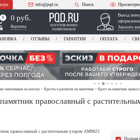
жера
info@pqd.ru
Поиск
Просмотре
Выезд мене
0 руб.
0
0
оформления
изготовление
Корзина
Заказать вы
памятников
АНОВКА
ОТЗЫВЫ
ГАРАНТИЯ
ОПЛАТА
СК
е памятников на могилу
>
Кресты и распятия на памятник
>
Крест на памятник право
 памятник православный с растительны
Полная 