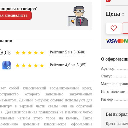
опросы о товаре?
Цена :
ия специалиста
пании
Рейтинг 5 из 5 (640)
О оформлен
Рейтинг 4,6 из 5 (85)
Артикул
Статус
Материал грав
ляет собой классический восьмиконечный крест,
Изготовление
остранство которого заполнено закрученным
Размер
наментом. Данный рисунок обычно используют для
центру в верхней части стелы или на обратной
ия. Детализированная гравировка на памятник четко
Вы выбрал
плавные изгибы этого узора на камень. Такое
Крест на па
армонично дополнит классическое оформление