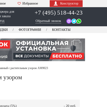
нное
Избранное
Конструктор
+7 (495) 518-44-23
джера для
 заказа
езд
Обратный звонок
ИДКИ
ФОТОГРАФИИ
КОНТАКТЫ
славный с растительным узором AM9023
м узором
оплата (5%)
- 20 руб.