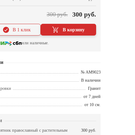
300 руб.
300 руб.
В 1 клик
В корзину
или наличные.
ии
№ AM9023
В наличии
ировки
Гранит
от 7 дней
от 10 см.
и
мятник православный с растительным
300 руб.