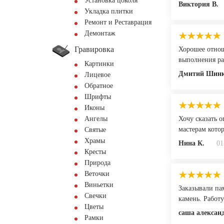
Установка цоколя
Виктория В.
Укладка плитки
Ремонт и Реставрация
Демонтаж
Гравировка
Хорошее отнош
выполнения ра
Картинки
Дмитий Шинк
Лицевое
Обратное
Шрифты
Иконы
Ангелы
Хочу сказать о
мастерам кото
Святые
Храмы
Нина К.
01
Кресты
Природа
Веточки
Виньетки
Заказывали па
Свечки
камень. Работ
Цветы
саша алексан
Рамки