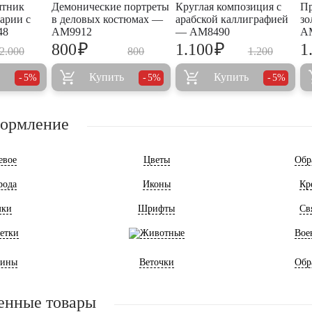
ятник
Демонические портреты
Круглая композиция с
Пр
арии с
в деловых костюмах —
арабской каллиграфией
зо
48
AM9912
— AM8490
A
₽
₽
800
1.100
1
2.000
800
1.200
Купить
Купить
5%
5%
5%
формление
евое
Цветы
Обр
рода
Иконы
Кр
мки
Шрифты
Св
етки
Животные
Вое
ины
Веточки
Обр
енные товары