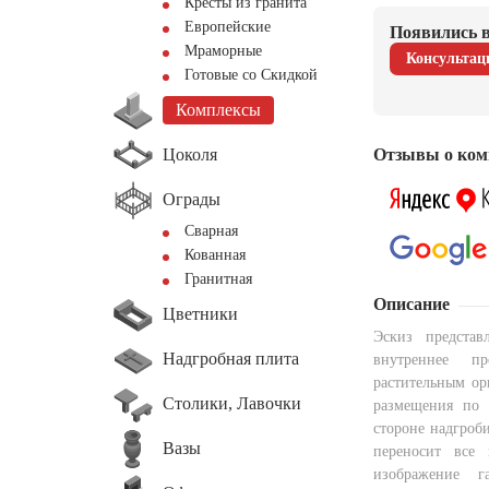
Кресты из гранита
Европейские
Появились в
Мраморные
Консультац
Готовые со Скидкой
Комплексы
Цоколя
Отзывы о ком
Ограды
Сварная
Кованная
Гранитная
Описание
Цветники
Эскиз представ
Надгробная плита
внутреннее пр
растительным ор
Столики, Лавочки
размещения по 
стороне надгроб
Вазы
переносит все 
изображение г