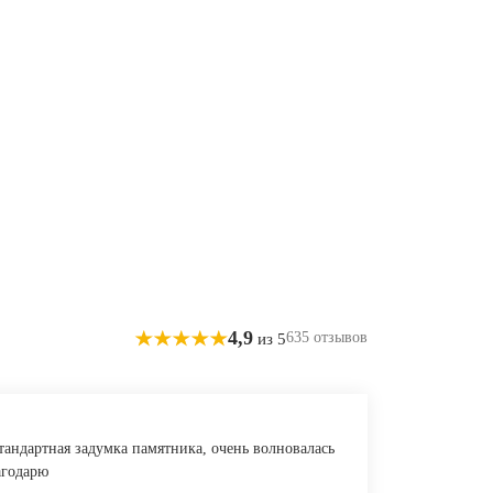
4,9
635 отзывов
из 5
андартная задумка памятника, очень волновалась
агодарю