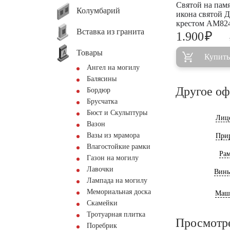
Святой на пам
Колумбарий
икона святой Д
крестом AM82
Вставка из гранита
₽
1.900
Товары
Купить
Ангел на могилу
Балясины
Другое о
Бордюр
Брусчатка
Бюст и Скульптуры
Лиц
Вазон
Вазы из мрамора
При
Влагостойкие рамки
Ра
Газон на могилу
Лавочки
Винь
Лампада на могилу
Мемориальная доска
Маш
Скамейки
Тротуарная плитка
Просмотр
Поребрик