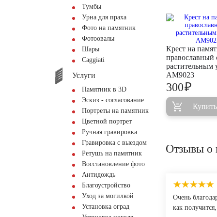
Тумбы
Урна для праха
Фото на памятник
Фотоовалы
Крест на памя
Шары
православный 
Сaggiati
растительным 
AM9023
Услуги
₽
300
Памятник в 3D
Эскиз - согласование
Купить
Портреты на памятник
Цветной портрет
Ручная гравировка
Гравировка с выездом
Отзывы о 
Ретушь на памятник
Восстановление фото
Антидождь
Благоустройство
Уход за могилкой
Очень благода
Установка оград
как получится,