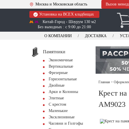
Москва и Московская область
Вызов менед
Установка на ВСЕХ кладбищах
Китай-Город - Шоурум 130 м2
Без выходных : с 9:00 до 21:00
О КОМПАНИИ
ДОСТАВКА
УСТ
Памятники
Экономичные
Вертикальные
Фрезерные
Горизонтальные
Главная
>
Оформлени
Двойные
Крест на
Арки и Колонны
Элитные
AM9023
С крестом
Маленькие
Эксклюзивные
Часовни и Голгофы