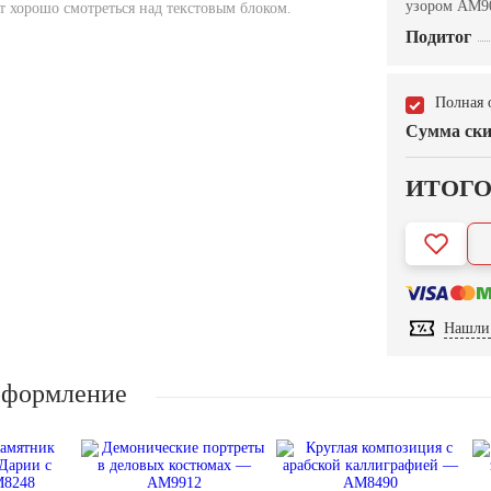
узором AM9
т хорошо смотреться над текстовым блоком.
Подитог
Полная 
Сумма ски
ИТОГ
Нашли 
оформление