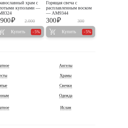
авославный храм с
Горящая свеча с
лотыми куполами —
расплавленным воском
M8324
— AM9344
₽
₽
.900
300
2.000
300
Купить
Купить
5%
5%
атное
Ангелы
есты
Храмы
ятые
Свечки
нным
Одежда
атное
Ислам