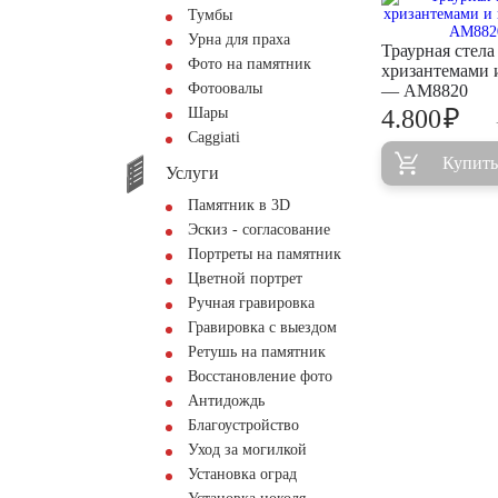
Тумбы
Урна для праха
Траурная стела
Фото на памятник
хризантемами 
Фотоовалы
— AM8820
₽
Шары
4.800
Сaggiati
Купить
Услуги
Памятник в 3D
Эскиз - согласование
Портреты на памятник
Цветной портрет
Ручная гравировка
Гравировка с выездом
Ретушь на памятник
Восстановление фото
Антидождь
Благоустройство
Уход за могилкой
Установка оград