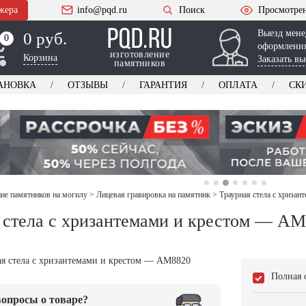
жера
info@pqd.ru
Поиск
Просмотре
Выезд мене
0 руб.
0
0
оформления
изготовление
Корзина
Заказать вы
памятников
АНОВКА
ОТЗЫВЫ
ГАРАНТИЯ
ОПЛАТА
СК
е памятников на могилу
>
Лицевая гравировка на памятник
>
Траурная стела с хриза
 стела с хризантемами и крестом — A
Полная 
опросы о товаре?