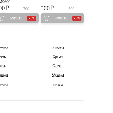
M9600
₽
₽
00
500
700
500
Купить
Купить
5%
5%
атное
Ангелы
есты
Храмы
ятые
Свечки
нным
Одежда
атное
Ислам