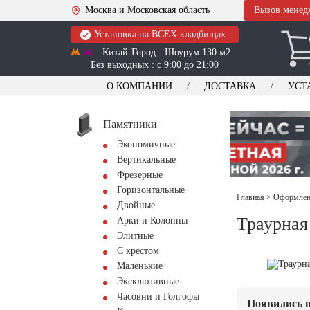
Москва и Московская область
Вызов менед
Установка на ВСЕХ кладбищах
Китай-Город - Шоурум 130 м2
Без выходных : с 9:00 до 21:00
О КОМПАНИИ
ДОСТАВКА
УСТ
Памятники
Экономичные
Вертикальные
Фрезерные
Горизонтальные
Главная
>
Оформлени
Двойные
Траурная
Арки и Колонны
Элитные
С крестом
Маленькие
Эксклюзивные
Часовни и Голгофы
Появились в