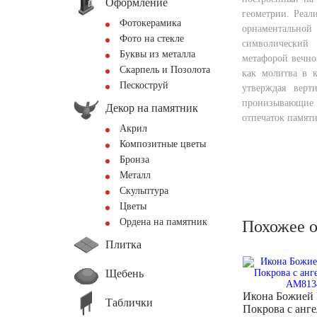
Оформление
геометрии. Реали
Фотокерамика
орнаменталь
Фото на стекле
символический
Буквы из металла
метафорой вечно
Скарпель и Позолота
как молитва в к
Пескоструй
утверждая верт
пронизывающие
Декор на памятник
отпечаток памяти
Акрил
Композитные цветы
Бронза
Металл
Скульптура
Цветы
Ордена на памятник
Похожее 
Плитка
Щебень
Икона Божией
Таблички
Покрова с анг