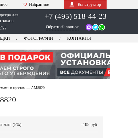
нное
Избранное
Конструктор
+7 (495) 518-44-23
джера для
 заказа
езд
Обратный звонок
ИДКИ
ФОТОГРАФИИ
КОНТАКТЫ
нтемами и крестом — AM8820
M8820
оплата (5%)
-105 руб.