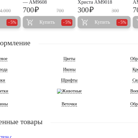
— AM9608
Христа AM9018
A
₽
₽
700
300
7
4.000
700
300
Купить
Купить
5%
5%
5%
формление
евое
Цветы
Обр
рода
Иконы
Кр
мки
Шрифты
Св
етки
Животные
Вое
ины
Веточки
Обр
енные товары