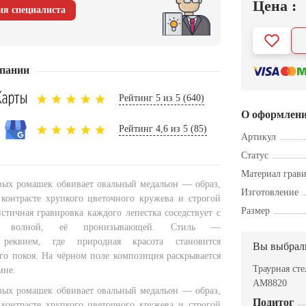
Цена :
ия специалиста
пании
Рейтинг 5 из 5 (640)
О оформлен
Рейтинг 4,6 из 5 (85)
Артикул
Статус
Материал грав
вых ромашек обвивает овальный медальон — образ,
Изготовление
контрасте хрупкого цветочного кружева и строгой
Размер
стичная гравировка каждого лепестка соседствует с
ной волной, её пронизывающей. Стиль —
 реквием, где природная красота становится
Вы выбрал
го покоя. На чёрном поле композиция раскрывается
Траурная ст
мне.
AM8820
вых ромашек обвивает овальный медальон — образ,
Подитог
контрасте хрупкого цветочного кружева и строгой