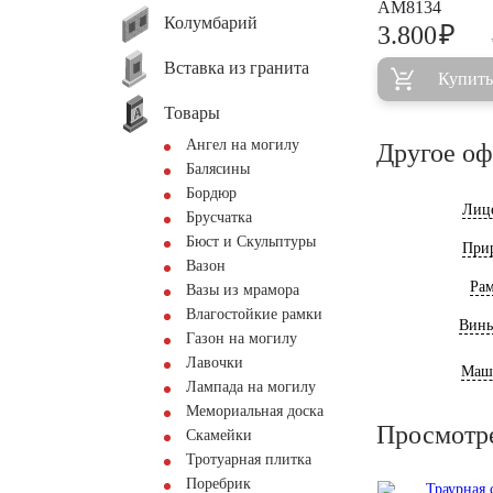
AM8134
Колумбарий
₽
3.800
Вставка из гранита
Купить
Товары
Ангел на могилу
Другое о
Балясины
Бордюр
Лиц
Брусчатка
Бюст и Скульптуры
При
Вазон
Ра
Вазы из мрамора
Влагостойкие рамки
Винь
Газон на могилу
Лавочки
Маш
Лампада на могилу
Мемориальная доска
Просмотр
Скамейки
Тротуарная плитка
Поребрик