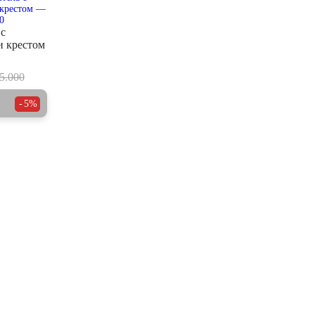
 с
и крестом
5.000
5%