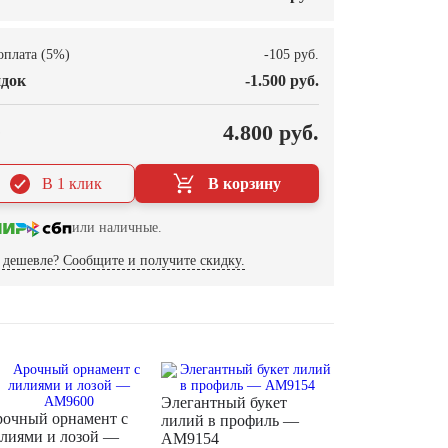
оплата (5%)
-105 руб.
док
-1.500 руб.
О
4.800 руб.
В 1 клик
В корзину
или наличные.
дешевле? Сообщите и получите скидку.
Элегантный букет
очный орнамент с
лилий в профиль —
лиями и лозой —
AM9154