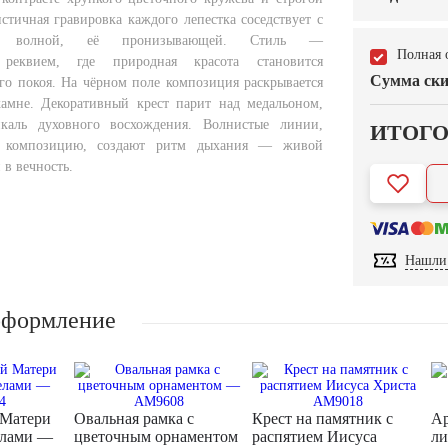
стичная гравировка каждого лепестка соседствует с
ной волной, её пронизывающей. Стиль —
Полная 
 реквием, где природная красота становится
Сумма ски
го покоя. На чёрном поле композиция раскрывается
амне. Декоративный крест парит над медальоном,
икаль духовного восхождения. Волнистые линии,
ИТОГ
 композицию, создают ритм дыхания — живой
 в вечность.
Нашли 
оформление
 Матери
Овальная рамка с
Крест на памятник с
Ар
елами —
цветочным орнаментом
распятием Иисуса
ли