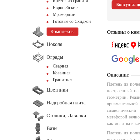
Кресты из гранита
Консультац
Европейские
Мраморные
Готовые со Скидкой
Комплексы
Отзывы о ком
Цоколя
Ограды
Сварная
Кованная
Описание
Гранитная
Плетень из поле
Цветники
построенный на 
геометрии. Реали
Надгробная плита
орнаменталь
символический
Столики, Лавочки
метафорой вечно
как молитва в ка
Вазы
Плетень из поле
построенный на 